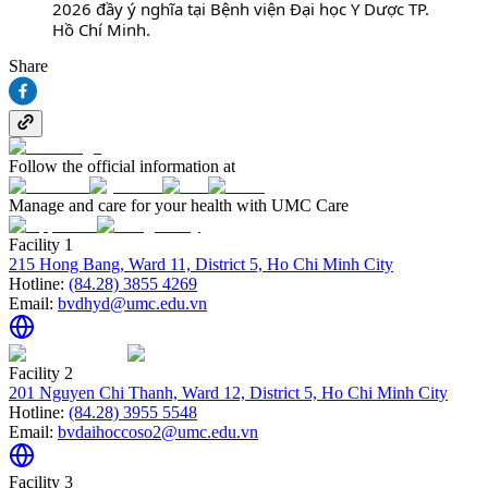
2026 đầy ý nghĩa tại Bệnh viện Đại học Y Dược TP. 
Hồ Chí Minh.
Share
Follow the official information at
Manage and care for your health with UMC Care
Facility 1
215 Hong Bang, Ward 11, District 5, Ho Chi Minh City
Hotline:
(84.28) 3855 4269
Email:
bvdhyd@umc.edu.vn
Facility 2
201 Nguyen Chi Thanh, Ward 12, District 5, Ho Chi Minh City
Hotline:
(84.28) 3955 5548
Email:
bvdaihoccoso2@umc.edu.vn
Facility 3