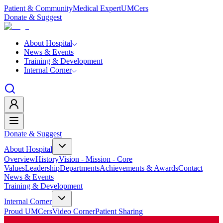
Patient & Community
Medical Expert
UMCers
Donate & Suggest
About Hospital
News & Events
Training & Development
Internal Corner
Donate & Suggest
About Hospital
Overview
History
Vision - Mission - Core
Values
Leadership
Departments
Achievements & Awards
Contact
News & Events
Training & Development
Internal Corner
Proud UMCers
Video Corner
Patient Sharing