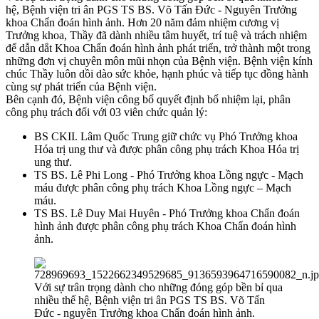
hệ, Bệnh viện tri ân PGS TS BS. Võ Tấn Đức - Nguyên Trưởng
khoa Chẩn đoán hình ảnh. Hơn 20 năm đảm nhiệm cương vị
Trưởng khoa, Thầy đã dành nhiều tâm huyết, trí tuệ và trách nhiệm
để dẫn dắt Khoa Chẩn đoán hình ảnh phát triển, trở thành một trong
những đơn vị chuyên môn mũi nhọn của Bệnh viện. Bệnh viện kính
chúc Thầy luôn dồi dào sức khỏe, hạnh phúc và tiếp tục đồng hành
cùng sự phát triển của Bệnh viện.
Bên cạnh đó, Bệnh viện công bố quyết định bổ nhiệm lại, phân
công phụ trách đối với 03 viên chức quản lý:
BS CKII. Lâm Quốc Trung giữ chức vụ Phó Trưởng khoa
Hóa trị ung thư và được phân công phụ trách Khoa Hóa trị
ung thư.
TS BS. Lê Phi Long - Phó Trưởng khoa Lồng ngực - Mạch
máu được phân công phụ trách Khoa Lồng ngực – Mạch
máu.
TS BS. Lê Duy Mai Huyên - Phó Trưởng khoa Chẩn đoán
hình ảnh được phân công phụ trách Khoa Chẩn đoán hình
ảnh.
Với sự trân trọng dành cho những đóng góp bền bỉ qua
nhiều thế hệ, Bệnh viện tri ân PGS TS BS. Võ Tấn
Đức - nguyên Trưởng khoa Chẩn đoán hình ảnh.