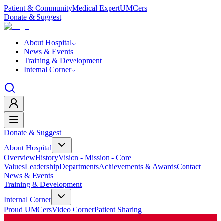
Patient & Community
Medical Expert
UMCers
Donate & Suggest
About Hospital
News & Events
Training & Development
Internal Corner
Donate & Suggest
About Hospital
Overview
History
Vision - Mission - Core
Values
Leadership
Departments
Achievements & Awards
Contact
News & Events
Training & Development
Internal Corner
Proud UMCers
Video Corner
Patient Sharing