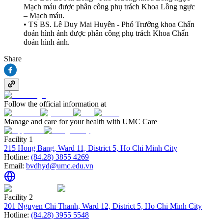
Mạch máu được phân công phụ trách Khoa Lồng ngực
– Mạch máu.
• TS BS. Lê Duy Mai Huyên - Phó Trưởng khoa Chẩn
đoán hình ảnh được phân công phụ trách Khoa Chẩn
đoán hình ảnh.
Share
Follow the official information at
Manage and care for your health with UMC Care
Facility 1
215 Hong Bang, Ward 11, District 5, Ho Chi Minh City
Hotline:
(84.28) 3855 4269
Email:
bvdhyd@umc.edu.vn
Facility 2
201 Nguyen Chi Thanh, Ward 12, District 5, Ho Chi Minh City
Hotline:
(84.28) 3955 5548