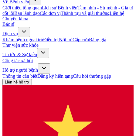
Về Bệnh viện
Giới thiệu tổng quan
Lịch sử Bệnh viện
Tầm nhìn - Sứ mệnh - Giá trị
cốt lõi
Ban lãnh đạo
Các đơn vị
Thành tựu và giải thưởng
Liên hệ
Chuyên khoa
Bác sĩ
Dịch vụ
Khám bệnh ngoại trú
Điều trị Nội trú
Cấp cứu
Bảng giá
Thư viện sức khỏe
Tin tức & Sự kiện
Công tác xã hội
Hỗ trợ người bệnh
Thông tin cần biết
Đăng ký hiến tạng
Câu hỏi thường gặp
Liên hệ hỗ trợ