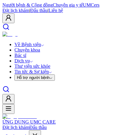
Người bệnh & Cộng đồng
Chuyên gia y tế
UMCers
Đặt lịch khám
|
Đấu thầu
|
Liên hệ
Về Bệnh viện
Chuyên khoa
Bác sĩ
Dịch vụ
Thư viện sức khỏe
Tin tức & Sự kiện
Hỗ trợ người bệnh
ỨNG DỤNG UMC CARE
Đặt lịch khám
Đấu thầu