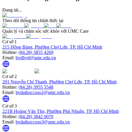
Đang tải...
Theo dõi thông tin chính thức tại
Quản lý và chăm sóc sức khỏe với UMC Care
Cơ sở 1
215 Hồng Bàng, Phường Chợ Lớn, TP. Hồ Chí Minh
Hotline:
(84.28) 3855 4269
Email:
bvdhyd@umc.edu.vn
Cơ sở 2
201 Nguyễn Chí Thanh, Phường Chợ Lớn, TP. Hồ Chí Minh
Hotline:
(84.28) 3955 5548
Email:
bvdaihoccoso2@umc.edu.vn
Cơ sở 3
221B Hoàng Văn Thụ, Phường Phú Nhuận, TP. Hồ Chí Minh
Hotline:
(84.28) 3842 0070
Email:
bvdaihoccoso3@umc.edu.vn