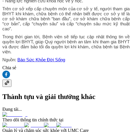
- Năng lực nghiên cứu khoa học về y học.
Trên cơ sở xếp cấp chuyên môn của cơ sở y tế, người tham gia
BHYT khi khám, chữa bệnh có thể nhận biết được cơ sở y tế là
cơ sở khám chữa bệnh “ban đầu”, cơ sở khám chữa bệnh cấp
“cơ bản”, cấp “chuyên sâu” và cấp “chuyên sâu mức kỹ thuật
cao”.
Trong thời gian tới, Bệnh viện sẽ tiếp tục cập nhật thông tin về
quyền lợi BHYT, giúp Quý người bệnh an tâm khi tham gia BHYT
và được đảm bảo tối đa quyền lợi khi khám, chữa bệnh tại Bệnh
viện.
Nguồn:
Báo Sức Khỏe Đời Sống
Chia sẻ
Thành tựu và giải thưởng khác
Đang tải...
Theo dõi thông tin chính thức tại
Quản lý và chăm sóc sức khỏe với UMC Care