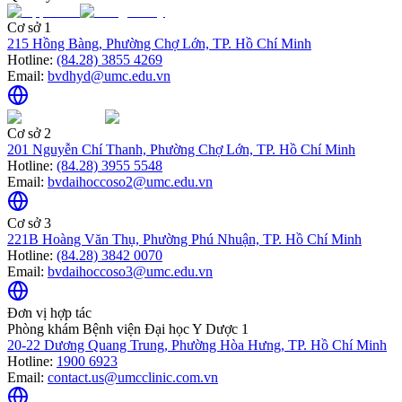
Cơ sở 1
215 Hồng Bàng, Phường Chợ Lớn, TP. Hồ Chí Minh
Hotline:
(84.28) 3855 4269
Email:
bvdhyd@umc.edu.vn
Cơ sở 2
201 Nguyễn Chí Thanh, Phường Chợ Lớn, TP. Hồ Chí Minh
Hotline:
(84.28) 3955 5548
Email:
bvdaihoccoso2@umc.edu.vn
Cơ sở 3
221B Hoàng Văn Thụ, Phường Phú Nhuận, TP. Hồ Chí Minh
Hotline:
(84.28) 3842 0070
Email:
bvdaihoccoso3@umc.edu.vn
Đơn vị hợp tác
Phòng khám Bệnh viện Đại học Y Dược 1
20-22 Dương Quang Trung, Phường Hòa Hưng, TP. Hồ Chí Minh
Hotline:
1900 6923
Email:
contact.us@umcclinic.com.vn