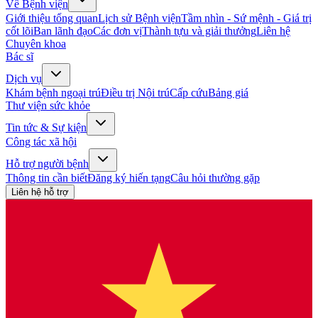
Về Bệnh viện
Giới thiệu tổng quan
Lịch sử Bệnh viện
Tầm nhìn - Sứ mệnh - Giá trị
cốt lõi
Ban lãnh đạo
Các đơn vị
Thành tựu và giải thưởng
Liên hệ
Chuyên khoa
Bác sĩ
Dịch vụ
Khám bệnh ngoại trú
Điều trị Nội trú
Cấp cứu
Bảng giá
Thư viện sức khỏe
Tin tức & Sự kiện
Công tác xã hội
Hỗ trợ người bệnh
Thông tin cần biết
Đăng ký hiến tạng
Câu hỏi thường gặp
Liên hệ hỗ trợ