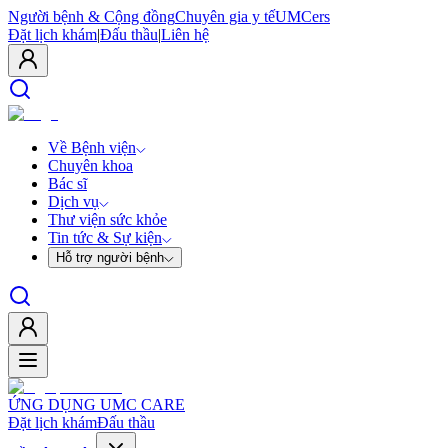
Người bệnh & Cộng đồng
Chuyên gia y tế
UMCers
Đặt lịch khám
|
Đấu thầu
|
Liên hệ
Về Bệnh viện
Chuyên khoa
Bác sĩ
Dịch vụ
Thư viện sức khỏe
Tin tức & Sự kiện
Hỗ trợ người bệnh
ỨNG DỤNG UMC CARE
Đặt lịch khám
Đấu thầu