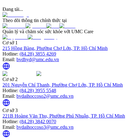
Đang tải...
Theo dõi thông tin chính thức tại
Quản lý và chăm sóc sức khỏe với UMC Care
Cơ sở 1
215 Hồng Bàng, Phường Chợ Lớn, TP. Hồ Chí Minh
Hotline:
(84.28) 3855 4269
Email:
bvdhyd@umc.edu.vn
Cơ sở 2
201 Nguyễn Chí Thanh, Phường Chợ Lớn, TP. Hồ Chí Minh
Hotline:
(84.28) 3955 5548
Email:
bvdaihoccoso2@umc.edu.vn
Cơ sở 3
221B Hoàng Văn Thụ, Phường Phú Nhuận, TP. Hồ Chí Minh
Hotline:
(84.28) 3842 0070
Email:
bvdaihoccoso3@umc.edu.vn