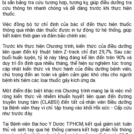
bị sẵn bảng tra cứu tương hợp, tương kỵ, giúp điều dưỡng tra
cứu thông tin nhanh chóng và dễ dàng trước khi thực hiện
thuốc.
Việc đồng bộ từ chỉ định của bác sĩ đến thực hiện thuốc
thông qua nhãn dán thuốc được in tự động từ hệ thống, giúp
tiết kiệm thời gian và đảm bảo chính xác.
Trước khi thực hiện Chương trình, kiến thức của điều dưỡng
liên quan đến kỹ thuật tiêm Z-track chỉ đạt 29,7%. Sau các
buổi huấn luyện, tỷ lệ này tăng đáng kể lên đến trên 90% và
duy trì ổn định qua nhiều tháng, thể hiện sự nghiêm túc trong
cập nhật kiến thức và thực hành của điều dưỡng bệnh viện,
chú trọng đến an toàn và giảm cảm giác khó chịu cho người
bệnh khi tiêm các loại thuốc gây kích ứng da.
Một điểm đặc biệt khác mà Chương trình mang lại là việc mở
rộng kiến thức về nhiễm khuẩn huyết liên quan đến đường
truyền trung tâm (CLABSI) đến tất cả nhân viên Điều dưỡng
tại Bệnh viện thay vì chỉ tập trung vào khối Hồi sức - Cấp cứu
như trước đây.
Tại Bệnh viện Đại học Y Dược TPHCM, kết quả giám sát tuân
thủ vệ sinh tay qua hệ thống camera kết hợp phản hồi thông