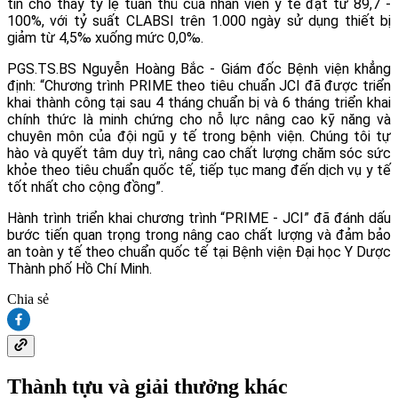
tin cho thấy tỷ lệ tuân thủ của nhân viên y tế đạt từ 89,7 -
100%, với tỷ suất CLABSI trên 1.000 ngày sử dụng thiết bị
giảm từ 4,5‰ xuống mức 0,0‰.
PGS.TS.BS Nguyễn Hoàng Bắc - Giám đốc Bệnh viện khẳng
định: “Chương trình PRIME theo tiêu chuẩn JCI đã được triển
khai thành công tại sau 4 tháng chuẩn bị và 6 tháng triển khai
chính thức là minh chứng cho nỗ lực nâng cao kỹ năng và
chuyên môn của đội ngũ y tế trong bệnh viện. Chúng tôi tự
hào và quyết tâm duy trì, nâng cao chất lượng chăm sóc sức
khỏe theo tiêu chuẩn quốc tế, tiếp tục mang đến dịch vụ y tế
tốt nhất cho cộng đồng”.
Hành trình triển khai chương trình “PRIME - JCI” đã đánh dấu
bước tiến quan trọng trong nâng cao chất lượng và đảm bảo
an toàn y tế theo chuẩn quốc tế tại Bệnh viện Đại học Y Dược
Thành phố Hồ Chí Minh.
Chia sẻ
Thành tựu và giải thưởng khác