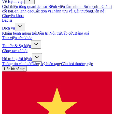
Về Bệnh viện
Giới thiệu tổng quan
Lịch sử Bệnh viện
Tầm nhìn - Sứ mệnh - Giá trị
cốt lõi
Ban lãnh đạo
Các đơn vị
Thành tựu và giải thưởng
Liên hệ
Chuyên khoa
Bác sĩ
Dịch vụ
Khám bệnh ngoại trú
Điều trị Nội trú
Cấp cứu
Bảng giá
Thư viện sức khỏe
Tin tức & Sự kiện
Công tác xã hội
Hỗ trợ người bệnh
Thông tin cần biết
Đăng ký hiến tạng
Câu hỏi thường gặp
Liên hệ hỗ trợ