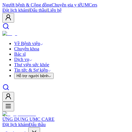
Người bệnh & Cộng đồng
Chuyên gia y tế
UMCers
Đặt lịch khám
|
Đấu thầu
|
Liên hệ
Về Bệnh viện
Chuyên khoa
Bác sĩ
Dịch vụ
Thư viện sức khỏe
Tin tức & Sự kiện
Hỗ trợ người bệnh
ỨNG DỤNG UMC CARE
Đặt lịch khám
Đấu thầu