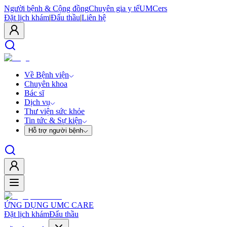
Người bệnh & Cộng đồng
Chuyên gia y tế
UMCers
Đặt lịch khám
|
Đấu thầu
|
Liên hệ
Về Bệnh viện
Chuyên khoa
Bác sĩ
Dịch vụ
Thư viện sức khỏe
Tin tức & Sự kiện
Hỗ trợ người bệnh
ỨNG DỤNG UMC CARE
Đặt lịch khám
Đấu thầu