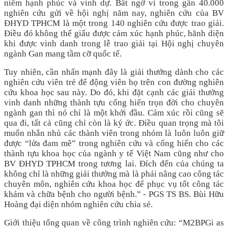
niềm hạnh phúc và vinh dự. Bất ngờ vì trong gần 40.000
nghiên cứu gửi về hội nghị năm nay, nghiên cứu của BV
ĐHYD TPHCM là một trong 140 nghiên cứu được trao giải.
Điều đó không thể giấu được cảm xúc hạnh phúc, hãnh diện
khi được vinh danh trong lễ trao giải tại Hội nghị chuyên
ngành Gan mang tầm cỡ quốc tế.
Tuy nhiên, cần nhấn mạnh đây là giải thưởng dành cho các
nghiên cứu viên trẻ để động viên họ trên con đường nghiên
cứu khoa học sau này. Do đó, khi đặt cạnh các giải thưởng
vinh danh những thành tựu cống hiến trọn đời cho chuyên
ngành gan thì nó chỉ là một khởi đầu. Cảm xúc rồi cũng sẽ
qua đi, tất cả cũng chỉ còn là ký ức. Điều quan trọng mà tôi
muốn nhắn nhủ các thành viên trong nhóm là luôn luôn giữ
được “lửa đam mê” trong nghiên cứu và cống hiến cho các
thành tựu khoa học của ngành y tế Việt Nam cũng như cho
BV ĐHYD TPHCM trong tương lai. Đích đến của chúng ta
không chỉ là những giải thưởng mà là phải nâng cao công tác
chuyên môn, nghiên cứu khoa học để phục vụ tốt công tác
khám và chữa bệnh cho người bệnh.” - PGS TS BS. Bùi Hữu
Hoàng đại diện nhóm nghiên cứu chia sẻ.
Giới thiệu tổng quan về công trình nghiên cứu: “M2BPGi as