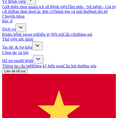
Về Bệnh viện
Giới thiệu tổng quan
Lịch sử Bệnh viện
Tầm nhìn - Sứ mệnh - Giá trị
cốt lõi
Ban lãnh đạo
Các đơn vị
Thành tựu và giải thưởng
Liên hệ
Chuyên khoa
Bác sĩ
Dịch vụ
Khám bệnh ngoại trú
Điều trị Nội trú
Cấp cứu
Bảng giá
Thư viện sức khỏe
Tin tức & Sự kiện
Công tác xã hội
Hỗ trợ người bệnh
Thông tin cần biết
Đăng ký hiến tạng
Câu hỏi thường gặp
Liên hệ hỗ trợ