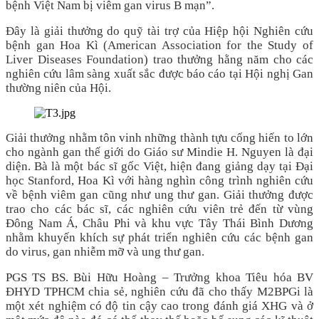
bệnh Việt Nam bị viêm gan virus B mạn”.
Đây là giải thưởng do quỹ tài trợ của Hiệp hội Nghiên cứu
bệnh gan Hoa Kì (American Association for the Study of
Liver Diseases Foundation) trao thưởng hằng năm cho các
nghiên cứu lâm sàng xuất sắc được báo cáo tại Hội nghị Gan
thường niên của Hội.
Giải thưởng nhằm tôn vinh những thành tựu cống hiến to lớn
cho ngành gan thế giới do Giáo sư Mindie H. Nguyen là đại
diện. Bà là một bác sĩ gốc Việt, hiện đang giảng dạy tại Đại
học Stanford, Hoa Kì với hàng nghìn công trình nghiên cứu
về bệnh viêm gan cũng như ung thư gan. Giải thưởng được
trao cho các bác sĩ, các nghiên cứu viên trẻ đến từ vùng
Đông Nam Á, Châu Phi và khu vực Tây Thái Bình Dương
nhằm khuyến khích sự phát triển nghiên cứu các bệnh gan
do virus, gan nhiễm mỡ và ung thư gan.
PGS TS BS. Bùi Hữu Hoàng – Trưởng khoa Tiêu hóa BV
ĐHYD TPHCM chia sẻ, nghiên cứu đã cho thấy M2BPGi là
một xét nghiệm có độ tin cậy cao trong đánh giá XHG và ở