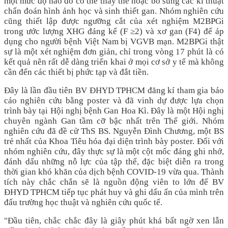
một mức độ nào đó có thể thay thế hoặc bổ sung các kĩ thuật
chẩn đoán hình ảnh học và sinh thiết gan. Nhóm nghiên cứu
cũng thiết lập được ngưỡng cắt của xét nghiệm M2BPGi
trong ước lượng XHG đáng kể (F ≥2) và xơ gan (F4) để áp
dụng cho người bệnh Việt Nam bị VGVB mạn. M2BPGi thật
sự là một xét nghiệm đơn giản, chỉ trong vòng 17 phút là có
kết quả nên rất dễ dàng triển khai ở mọi cơ sở y tế mà không
cần đến các thiết bị phức tạp và đắt tiền.
Đây là lần đầu tiên BV ĐHYD TPHCM đăng kí tham gia báo
cáo nghiên cứu bằng poster và đã vinh dự được lựa chọn
trình bày tại Hội nghị bệnh Gan Hoa Kì. Đây là một Hội nghị
chuyên ngành Gan tầm cỡ bậc nhất trên Thế giới. Nhóm
nghiên cứu đã đề cử ThS BS. Nguyễn Đình Chương, một BS
trẻ nhất của Khoa Tiêu hóa đại diện trình bày poster. Đối với
nhóm nghiên cứu, đây thực sự là một cột mốc đáng ghi nhớ,
đánh dấu những nỗ lực của tập thể, đặc biệt diễn ra trong
thời gian khó khăn của dịch bệnh COVID-19 vừa qua. Thành
tích này chắc chắn sẽ là nguồn động viên to lớn để BV
ĐHYD TPHCM tiếp tục phát huy và ghi dấu ấn của mình trên
đấu trường học thuật và nghiên cứu quốc tế.
"Đầu tiên, chắc chắc đây là giây phút khá bất ngờ xen lẫn