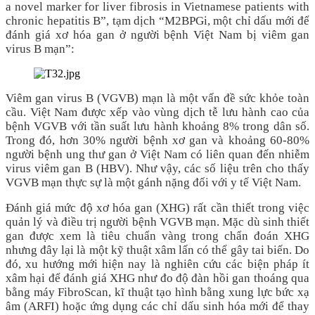
a novel marker for liver fibrosis in Vietnamese patients with
chronic hepatitis B”, tạm dịch “M2BPGi, một chỉ dấu mới để
đánh giá xơ hóa gan ở người bệnh Việt Nam bị viêm gan
virus B mạn”:
Viêm gan virus B (VGVB) mạn là một vấn đề sức khỏe toàn
cầu. Việt Nam được xếp vào vùng dịch tễ lưu hành cao của
bệnh VGVB với tần suất lưu hành khoảng 8% trong dân số.
Trong đó, hơn 30% người bệnh xơ gan và khoảng 60-80%
người bệnh ung thư gan ở Việt Nam có liên quan đến nhiễm
virus viêm gan B (HBV). Như vậy, các số liệu trên cho thấy
VGVB mạn thực sự là một gánh nặng đối với y tế Việt Nam.
Đánh giá mức độ xơ hóa gan (XHG) rất cần thiết trong việc
quản lý và điều trị người bệnh VGVB mạn. Mặc dù sinh thiết
gan được xem là tiêu chuẩn vàng trong chẩn đoán XHG
nhưng đây lại là một kỹ thuật xâm lấn có thể gây tai biến. Do
đó, xu hướng mới hiện nay là nghiên cứu các biện pháp ít
xâm hại để đánh giá XHG như đo độ đàn hồi gan thoáng qua
bằng máy FibroScan, kĩ thuật tạo hình bằng xung lực bức xạ
âm (ARFI) hoặc ứng dụng các chỉ dấu sinh hóa mới để thay