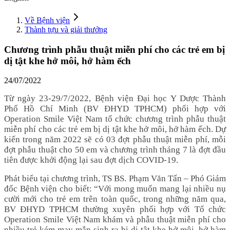
Về Bệnh viện
Thành tựu và giải thưởng
Chương trình phẫu thuật miễn phí cho các trẻ em bị
dị tật khe hở môi, hở hàm ếch
24/07/2022
Từ ngày 23-29/7/2022, Bệnh viện Đại học Y Dược Thành
Phố Hồ Chí Minh (BV ĐHYD TPHCM) phối hợp với
Operation Smile Việt Nam tổ chức chương trình phẫu thuật
miễn phí cho các trẻ em bị dị tật khe hở môi, hở hàm ếch. Dự
kiến trong năm 2022 sẽ có 03 đợt phẫu thuật miễn phí, mỗi
đợt phẫu thuật cho 50 em và chương trình tháng 7 là đợt đầu
tiên được khởi động lại sau đợt dịch COVID-19.
Phát biểu tại chương trình, TS BS. Phạm Văn Tấn – Phó Giám
đốc Bệnh viện cho biết: “Với mong muốn mang lại nhiều nụ
cười mới cho trẻ em trên toàn quốc, trong những năm qua,
BV ĐHYD TPHCM thường xuyên phối hợp với Tổ chức
Operation Smile Việt Nam khám và phẫu thuật miễn phí cho
nhiều trẻ kém may mắn sinh ra bị dị tật khe hở môi, hở hàm