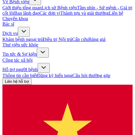
Về Bệnh viện
Giới thiệu tổng quan
Lịch sử Bệnh viện
Tầm nhìn - Sứ mệnh - Giá trị
cốt lõi
Ban lãnh đạo
Các đơn vị
Thành tựu và giải thưởng
Liên hệ
Chuyên khoa
Bác sĩ
Dịch vụ
Khám bệnh ngoại trú
Điều trị Nội trú
Cấp cứu
Bảng giá
Thư viện sức khỏe
Tin tức & Sự kiện
Công tác xã hội
Hỗ trợ người bệnh
Thông tin cần biết
Đăng ký hiến tạng
Câu hỏi thường gặp
Liên hệ hỗ trợ