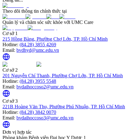
Theo dõi thông tin chính thức tại
Quản lý và chăm sóc sức khỏe với UMC Care
Cơ sở 1
215 Hồng Bàng, Phường Chợ Lớn, TP. Hồ Chí Minh
Hotline:
(84.28) 3855 4269
Email:
bvdhyd@umc.edu.vn
Cơ sở 2
201 Nguyễn Chí Thanh, Phường Chợ Lớn, TP. Hồ Chí Minh
Hotline:
(84.28) 3955 5548
Email:
bvdaihoccoso2@umc.edu.vn
Cơ sở 3
221B Hoàng Văn Thụ, Phường Phú Nhuận, TP. Hồ Chí Minh
Hotline:
(84.28) 3842 0070
Email:
bvdaihoccoso3@umc.edu.vn
Đơn vị hợp tác
Phòng khám Bệnh viện Đại học Y Dược 1