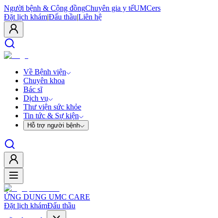
Người bệnh & Cộng đồng
Chuyên gia y tế
UMCers
Đặt lịch khám
|
Đấu thầu
|
Liên hệ
Về Bệnh viện
Chuyên khoa
Bác sĩ
Dịch vụ
Thư viện sức khỏe
Tin tức & Sự kiện
Hỗ trợ người bệnh
ỨNG DỤNG UMC CARE
Đặt lịch khám
Đấu thầu