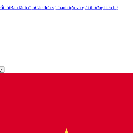
ốt lõi
Ban lãnh đạo
Các đơn vị
Thành tựu và giải thưởng
Liên hệ
rợ