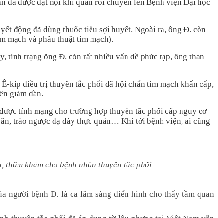
hân đã được đặt nội khí quản rồi chuyển lên Bệnh viện Đại học
yết động đã dùng thuốc tiêu sợi huyết. Ngoài ra, ông Đ. còn
tim mạch và phẫu thuật tim mạch).
y, tình trạng ông Đ. còn rất nhiều vấn đề phức tạp, ông than
Ê-kíp điều trị thuyên tắc phổi đã hội chẩn tim mạch khẩn cấp,
yên giảm dần.
i được tính mạng cho trường hợp thuyên tắc phổi cấp nguy cơ
 căn, trào ngược dạ dày thực quản… Khi tới bệnh viện, ai cũng
h, thăm khám cho bệnh nhân thuyên tắc phổi
ủa người bệnh Đ. là ca lâm sàng điển hình cho thấy tầm quan