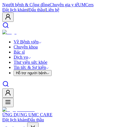
Người bệnh & Cộng đồng
Chuyên gia y tế
UMCers
Đặt lịch khám
|
Đấu thầu
|
Liên hệ
Về Bệnh viện
Chuyên khoa
Bác sĩ
Dịch vụ
Thư viện sức khỏe
Tin tức & Sự kiện
Hỗ trợ người bệnh
ỨNG DỤNG UMC CARE
Đặt lịch khám
Đấu thầu