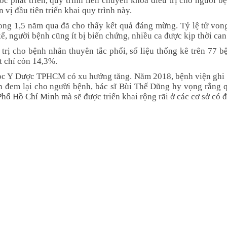
c phát triển, quy trình liên chuyên khoa điều trị cho người b
ị đầu tiên triển khai quy trình này.
rong 1,5 năm qua đã cho thấy kết quả đáng mừng. Tỷ lệ tử vong
, người bệnh cũng ít bị biến chứng, nhiều ca được kịp thời can 
u trị cho bệnh nhân thuyên tắc phổi, số liệu thống kê trên 77
ết chỉ còn 14,3%.
học Y Dược TPHCM có xu hướng tăng. Năm 2018, bệnh viện ghi n
ch đem lại cho người bệnh, bác sĩ Bùi Thế Dũng hy vọng rằng q
Phố Hồ Chí Minh
mà sẽ được triển khai rộng rãi ở các cơ sở có đ