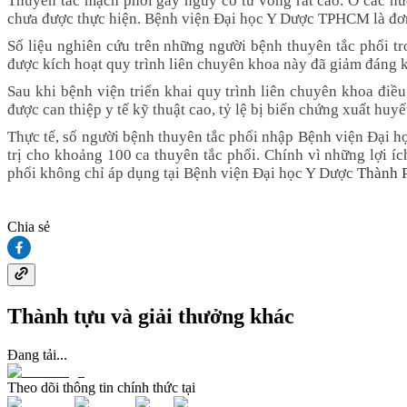
Thuyên tắc mạch phổi gây nguy cơ tử vong rất cao. Ở các nướ
chưa được thực hiện. Bệnh viện Đại học Y Dược TPHCM là đơn v
Số liệu nghiên cứu trên những người bệnh thuyên tắc phổi t
được kích hoạt quy trình liên chuyên khoa này đã giảm đáng kể
Sau khi bệnh viện triển khai quy trình liên chuyên khoa điề
được can thiệp y tế kỹ thuật cao, tỷ lệ bị biến chứng xuất huy
Thực tế, số người bệnh thuyên tắc phổi nhập Bệnh viện Đại 
trị cho khoảng 100 ca thuyên tắc phổi. Chính vì những lợi í
phổi không chỉ áp dụng tại Bệnh viện Đại học Y Dược
Thành 
Chia sẻ
Thành tựu và giải thưởng khác
Đang tải...
Theo dõi thông tin chính thức tại