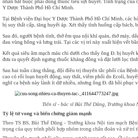
nhân bắt buộc phải dùng thuốc tiêu sợi huyết. Tình trạng của 
Y Dược Thành Phố Hồ Chí Minh.
Tại Bệnh viện Đại học Y Dược Thành Phố Hồ Chí Minh, các bác 
bị suy thất cấp, tăng huyết áp. Xét thấy tình huống cấp bách, 
Sau đó, người bệnh tỉnh, thở êm qua nội khí quản, thở máy, dấu
đau vùng hông và lưng trái. Tại các vị trí này xuất hiện vết b
Kết quả siêu âm mạch máu chi dưới cho thấy ông Đ. bị huyết k
đưa ra quyết định ngưng thuốc kháng đông và đặt lưới lọc tĩ
Sau hai tuần căng thẳng, đội điều trị thuyên tắc phổi của Bệ
cao có rối loạn huyết động, suy thất, viêm phổi do Ecoli, huy
nghĩ ca bệnh này lành ít dữ nhiều, nhưng ông Đ. đã hồi phục v
Tiến sĩ - bác sĩ Bùi Thế Dũng, Trưởng kho
Tỷ lệ tử vong và biến chứng giảm mạnh
Theo TS BS. Bùi Thế Dũng - Trưởng khoa Nội tim mạch Bện
trọng của quy trình phối hợp nhóm trong chẩn đoán và xử trí t