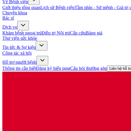
Về Bệnh viện
Giới thiệu tổng quan
Lịch sử Bệnh viện
Tầm nhìn - Sứ mệnh - Giá trị c
Chuyên khoa
Bác sĩ
Dịch vụ
Khám bệnh ngoại trú
Điều trị Nội trú
Cấp cứu
Bảng giá
Thư viện sức khỏe
Tin tức & Sự kiện
Công tác xã hội
Hỗ trợ người bệnh
Thông tin cần biết
Đăng ký hiến tạng
Câu hỏi thường gặp
Liên hệ hỗ t