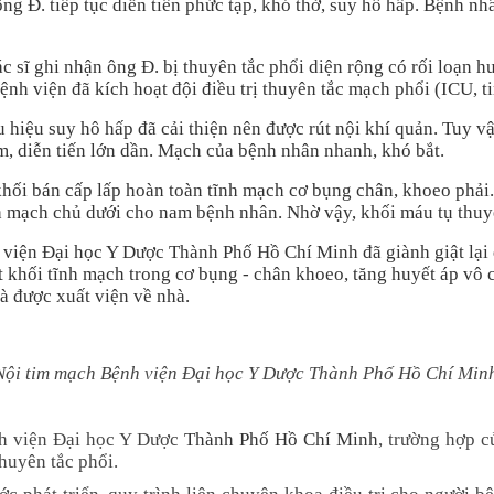
ông Đ. tiếp tục diễn tiến phức tạp, khó thở, suy hô hấp. Bệnh n
sĩ ghi nhận ông Đ. bị thuyên tắc phổi diện rộng có rối loạn hu
bệnh viện đã kích hoạt đội điều trị thuyên tắc mạch phổi (ICU, 
 hiệu suy hô hấp đã cải thiện nên được rút nội khí quản. Tuy vậ
ầm, diễn tiến lớn dần. Mạch của bệnh nhân nhanh, khó bắt.
hối bán cấp lấp hoàn toàn tĩnh mạch cơ bụng chân, khoeo phải. 
nh mạch chủ dưới cho nam bệnh nhân. Nhờ vậy, khối máu tụ thu
nh viện Đại học Y Dược Thành Phố Hồ Chí Minh đã giành giật lạ
ết khối tĩnh mạch trong cơ bụng - chân khoeo, tăng huyết áp vô
à được xuất viện về nhà.
a Nội tim mạch Bệnh viện Đại học Y Dược Thành Phố Hồ Chí Min
h viện Đại học Y Dược
Thành Phố Hồ Chí Minh
, trường hợp c
huyên tắc phổi.