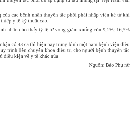
ệnh thuyên tắc phổi đã áp dụng từ lâu nhưng tại Việt Nam vẫn
 của các bệnh nhân thuyên tắc phổi phải nhập viện kể từ khi
thiệp y tế kỹ thuật cao.
 bệnh nhân cho thấy tỷ lệ tử vong giảm xuống còn 9,1%; 16,5%
hận có 43 ca thì hiện nay trung bình một năm bệnh viện điều
uy trình liên chuyên khoa điều trị cho người bệnh thuyên tắc
ủ điều kiện về y tế khác nữa.
Nguồn: Báo Phụ nữ