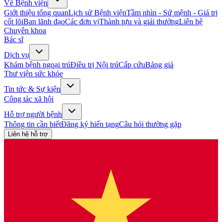
Về Bệnh viện
Giới thiệu tổng quan
Lịch sử Bệnh viện
Tầm nhìn - Sứ mệnh - Giá trị
cốt lõi
Ban lãnh đạo
Các đơn vị
Thành tựu và giải thưởng
Liên hệ
Chuyên khoa
Bác sĩ
Dịch vụ
Khám bệnh ngoại trú
Điều trị Nội trú
Cấp cứu
Bảng giá
Thư viện sức khỏe
Tin tức & Sự kiện
Công tác xã hội
Hỗ trợ người bệnh
Thông tin cần biết
Đăng ký hiến tạng
Câu hỏi thường gặp
Liên hệ hỗ trợ