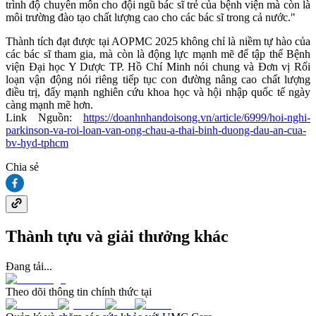
trình độ chuyên môn cho đội ngũ bác sĩ trẻ của bệnh viện mà còn là
môi trường đào tạo chất lượng cao cho các bác sĩ trong cả nước."
Thành tích đạt được tại AOPMC 2025 không chỉ là niềm tự hào của
các bác sĩ tham gia, mà còn là động lực mạnh mẽ để tập thể Bệnh
viện Đại học Y Dược TP. Hồ Chí Minh nói chung và Đơn vị Rối
loạn vận động nói riêng tiếp tục con đường nâng cao chất lượng
điều trị, đẩy mạnh nghiên cứu khoa học và hội nhập quốc tế ngày
càng mạnh mẽ hơn.
Link Nguồn:
https://doanhnhandoisong.vn/article/6999/hoi-nghi-
parkinson-va-roi-loan-van-ong-chau-a-thai-binh-duong-dau-an-cua-
bv-hyd-tphcm
Chia sẻ
Thành tựu và giải thưởng khác
Đang tải...
Theo dõi thông tin chính thức tại