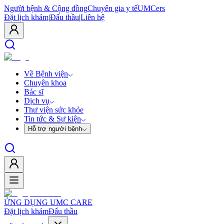
Người bệnh & Cộng đồng
Chuyên gia y tế
UMCers
Đặt lịch khám
|
Đấu thầu
|
Liên hệ
Về Bệnh viện
Chuyên khoa
Bác sĩ
Dịch vụ
Thư viện sức khỏe
Tin tức & Sự kiện
Hỗ trợ người bệnh
ỨNG DỤNG UMC CARE
Đặt lịch khám
Đấu thầu