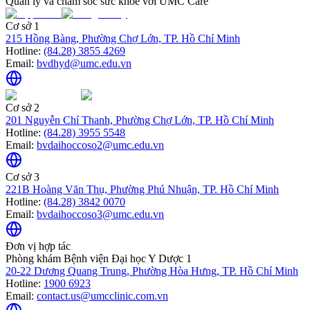
Quản lý và chăm sóc sức khỏe với UMC Care
Cơ sở 1
215 Hồng Bàng, Phường Chợ Lớn, TP. Hồ Chí Minh
Hotline:
(84.28) 3855 4269
Email:
bvdhyd@umc.edu.vn
Cơ sở 2
201 Nguyễn Chí Thanh, Phường Chợ Lớn, TP. Hồ Chí Minh
Hotline:
(84.28) 3955 5548
Email:
bvdaihoccoso2@umc.edu.vn
Cơ sở 3
221B Hoàng Văn Thụ, Phường Phú Nhuận, TP. Hồ Chí Minh
Hotline:
(84.28) 3842 0070
Email:
bvdaihoccoso3@umc.edu.vn
Đơn vị hợp tác
Phòng khám Bệnh viện Đại học Y Dược 1
20-22 Dương Quang Trung, Phường Hòa Hưng, TP. Hồ Chí Minh
Hotline:
1900 6923
Email:
contact.us@umcclinic.com.vn