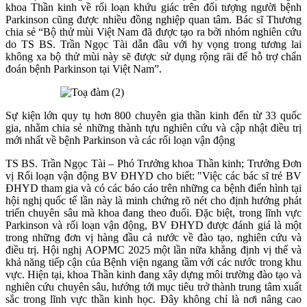
khoa Thần kinh về rối loạn khứu giác trên đối tượng người bệnh
Parkinson cũng được nhiều đồng nghiệp quan tâm. Bác sĩ Thương
chia sẻ “Bộ thử mùi Việt Nam đã được tạo ra bởi nhóm nghiên cứu
do TS BS. Trần Ngọc Tài dẫn đầu với hy vọng trong tương lai
không xa bộ thử mùi này sẽ được sử dụng rộng rãi để hỗ trợ chẩn
đoán bệnh Parkinson tại Việt Nam”.
Sự kiện lớn quy tụ hơn 800 chuyên gia thần kinh đến từ 33 quốc
gia, nhằm chia sẻ những thành tựu nghiên cứu và cập nhật điều trị
mới nhất về bệnh Parkinson và các rối loạn vận động
TS BS. Trần Ngọc Tài – Phó Trưởng khoa Thần kinh; Trưởng Đơn
vị Rối loạn vận động BV ĐHYD cho biết: "Việc các bác sĩ trẻ BV
ĐHYD tham gia và có các báo cáo trên những ca bệnh điển hình tại
hội nghị quốc tế lần này là minh chứng rõ nét cho định hướng phát
triển chuyên sâu mà khoa đang theo đuổi. Đặc biệt, trong lĩnh vực
Parkinson và rối loạn vận động, BV ĐHYD được đánh giá là một
trong những đơn vị hàng đầu cả nước về đào tạo, nghiên cứu và
điều trị. Hội nghị AOPMC 2025 một lần nữa khẳng định vị thế và
khả năng tiếp cận của Bệnh viện ngang tầm với các nước trong khu
vực. Hiện tại, khoa Thần kinh đang xây dựng môi trường đào tạo và
nghiên cứu chuyên sâu, hướng tới mục tiêu trở thành trung tâm xuất
sắc trong lĩnh vực thần kinh học. Đây không chỉ là nơi nâng cao