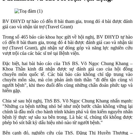
BV ĐHYD tự hào có đến 8 bài tham gia, trong đó 4 bài được đánh
giá cao và nhận tài trợ (Travel Grant)
Trong số 465 báo cáo khoa học gửi về hội nghị, BV ĐHYD tự hào
có đến 8 bài tham gia, trong đó 4 bài được đánh giá cao và nhận tài
trợ (Travel Grant), ghi nhận sự đóng góp và năng lực nghiên cứu
vượt trội của các bác sĩ trẻ tại Bệnh viện.
Đặc biệt, hai bài báo cáo của ThS BS. Võ Ngọc Chung Khang –
Khoa Thần kinh đã nhận được sự đánh giá cao của hội đồng
chuyên môn quốc tế. Các bài báo cáo không chỉ tập trung vào
chuyên môn sâu, mà còn phản ánh tinh thần "đi đến tận cùng vì
người bệnh", khi theo đuổi đến cùng những chẩn đoán phức tạp và
hiếm gặp.
Chia sẻ sau hội nghị, ThS BS. Võ Ngọc Chung Khang nhấn mạnh:
"Những ca bệnh tưởng nhỏ bé như một bước chân không vững lại
chính là đầu mối cho hành trình khám phá và tìm kiếm nguyên nhân
bệnh lý thực sự sâu xa bên trong. Là bác sĩ, chúng tôi không được
phép bỏ sót bất kỳ dấu hiệu nhỏ nào từ người bệnh."
Bên cạnh đó, nghiên cứu của ThS. Đặng Thị Huyền Thương –