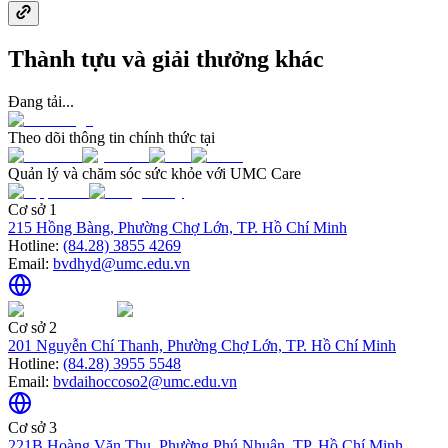
Thành tựu và giải thưởng khác
Đang tải...
Theo dõi thông tin chính thức tại
Quản lý và chăm sóc sức khỏe với UMC Care
Cơ sở 1
215 Hồng Bàng, Phường Chợ Lớn, TP. Hồ Chí Minh
Hotline:
(84.28) 3855 4269
Email:
bvdhyd@umc.edu.vn
Cơ sở 2
201 Nguyễn Chí Thanh, Phường Chợ Lớn, TP. Hồ Chí Minh
Hotline:
(84.28) 3955 5548
Email:
bvdaihoccoso2@umc.edu.vn
Cơ sở 3
221B Hoàng Văn Thụ, Phường Phú Nhuận, TP. Hồ Chí Minh