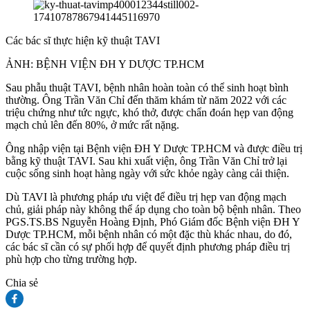
Các bác sĩ thực hiện kỹ thuật TAVI
ẢNH: BỆNH VIỆN ĐH Y DƯỢC TP.HCM
Sau phẫu thuật TAVI, bệnh nhân hoàn toàn có thể sinh hoạt bình
thường. Ông Trần Văn Chỉ đến thăm khám từ năm 2022 với các
triệu chứng như tức ngực, khó thở, được chẩn đoán hẹp van động
mạch chủ lên đến 80%, ở mức rất nặng.
Ông nhập viện tại Bệnh viện ĐH Y Dược TP.HCM và được điều trị
bằng kỹ thuật TAVI. Sau khi xuất viện, ông Trần Văn Chỉ trở lại
cuộc sống sinh hoạt hàng ngày với sức khỏe ngày càng cải thiện.
Dù TAVI là phương pháp ưu việt để điều trị hẹp van động mạch
chủ, giải pháp này không thể áp dụng cho toàn bộ bệnh nhân. Theo
PGS.TS.BS Nguyễn Hoàng Định, Phó Giám đốc Bệnh viện ĐH Y
Dược TP.HCM, mỗi bệnh nhân có một đặc thù khác nhau, do đó,
các bác sĩ cần có sự phối hợp để quyết định phương pháp điều trị
phù hợp cho từng trường hợp.
Chia sẻ