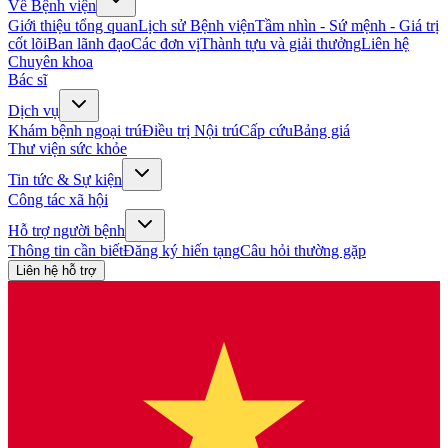
Về Bệnh viện
Giới thiệu tổng quan
Lịch sử Bệnh viện
Tầm nhìn - Sứ mệnh - Giá trị
cốt lõi
Ban lãnh đạo
Các đơn vị
Thành tựu và giải thưởng
Liên hệ
Chuyên khoa
Bác sĩ
Dịch vụ
Khám bệnh ngoại trú
Điều trị Nội trú
Cấp cứu
Bảng giá
Thư viện sức khỏe
Tin tức & Sự kiện
Công tác xã hội
Hỗ trợ người bệnh
Thông tin cần biết
Đăng ký hiến tạng
Câu hỏi thường gặp
Liên hệ hỗ trợ