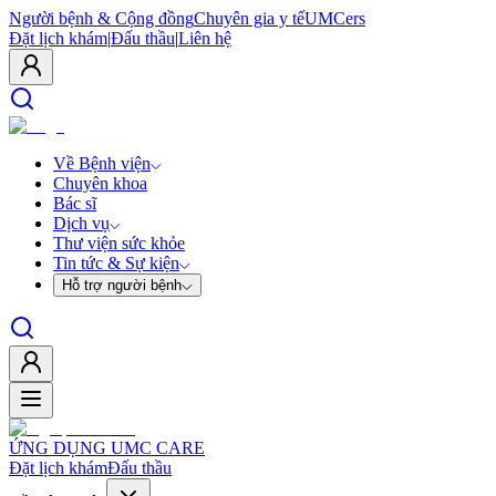
Người bệnh & Cộng đồng
Chuyên gia y tế
UMCers
Đặt lịch khám
|
Đấu thầu
|
Liên hệ
Về Bệnh viện
Chuyên khoa
Bác sĩ
Dịch vụ
Thư viện sức khỏe
Tin tức & Sự kiện
Hỗ trợ người bệnh
ỨNG DỤNG UMC CARE
Đặt lịch khám
Đấu thầu