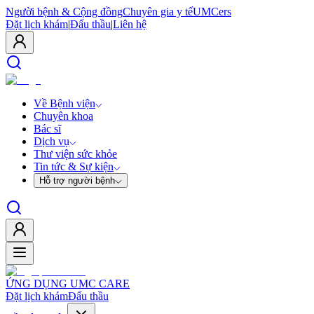
Người bệnh & Cộng đồng
Chuyên gia y tế
UMCers
Đặt lịch khám
|
Đấu thầu
|
Liên hệ
Về Bệnh viện
Chuyên khoa
Bác sĩ
Dịch vụ
Thư viện sức khỏe
Tin tức & Sự kiện
Hỗ trợ người bệnh
ỨNG DỤNG UMC CARE
Đặt lịch khám
Đấu thầu