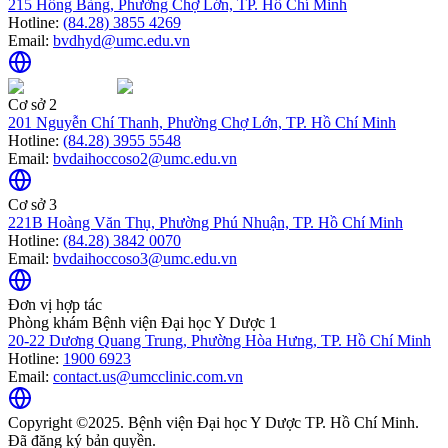
215 Hồng Bàng, Phường Chợ Lớn, TP. Hồ Chí Minh
Hotline:
(84.28) 3855 4269
Email:
bvdhyd@umc.edu.vn
Cơ sở 2
201 Nguyễn Chí Thanh, Phường Chợ Lớn, TP. Hồ Chí Minh
Hotline:
(84.28) 3955 5548
Email:
bvdaihoccoso2@umc.edu.vn
Cơ sở 3
221B Hoàng Văn Thụ, Phường Phú Nhuận, TP. Hồ Chí Minh
Hotline:
(84.28) 3842 0070
Email:
bvdaihoccoso3@umc.edu.vn
Đơn vị hợp tác
Phòng khám Bệnh viện Đại học Y Dược 1
20-22 Dương Quang Trung, Phường Hòa Hưng, TP. Hồ Chí Minh
Hotline:
1900 6923
Email:
contact.us@umcclinic.com.vn
Copyright ©2025. Bệnh viện Đại học Y Dược TP. Hồ Chí Minh.
Đã đăng ký bản quyền.