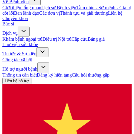
Về Bệnh viện
Giới thiệu tổng quan
Lịch sử Bệnh viện
Tầm nhìn - Sứ mệnh - Giá trị
cốt lõi
Ban lãnh đạo
Các đơn vị
Thành tựu và giải thưởng
Liên hệ
Chuyên khoa
Bác sĩ
Dịch vụ
Khám bệnh ngoại trú
Điều trị Nội trú
Cấp cứu
Bảng giá
Thư viện sức khỏe
Tin tức & Sự kiện
Công tác xã hội
Hỗ trợ người bệnh
Thông tin cần biết
Đăng ký hiến tạng
Câu hỏi thường gặp
Liên hệ hỗ trợ