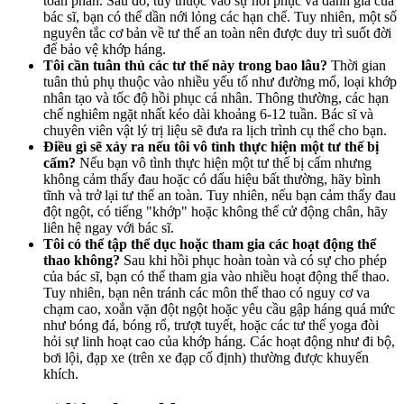
toàn phần. Sau đó, tùy thuộc vào sự hồi phục và đánh giá của
bác sĩ, bạn có thể dần nới lỏng các hạn chế. Tuy nhiên, một số
nguyên tắc cơ bản về tư thế an toàn nên được duy trì suốt đời
để bảo vệ khớp háng.
Tôi cần tuân thủ các tư thế này trong bao lâu?
Thời gian
tuân thủ phụ thuộc vào nhiều yếu tố như đường mổ, loại khớp
nhân tạo và tốc độ hồi phục cá nhân. Thông thường, các hạn
chế nghiêm ngặt nhất kéo dài khoảng 6-12 tuần. Bác sĩ và
chuyên viên vật lý trị liệu sẽ đưa ra lịch trình cụ thể cho bạn.
Điều gì sẽ xảy ra nếu tôi vô tình thực hiện một tư thế bị
cấm?
Nếu bạn vô tình thực hiện một tư thế bị cấm nhưng
không cảm thấy đau hoặc có dấu hiệu bất thường, hãy bình
tĩnh và trở lại tư thế an toàn. Tuy nhiên, nếu bạn cảm thấy đau
đột ngột, có tiếng "khớp" hoặc không thể cử động chân, hãy
liên hệ ngay với bác sĩ.
Tôi có thể tập thể dục hoặc tham gia các hoạt động thể
thao không?
Sau khi hồi phục hoàn toàn và có sự cho phép
của bác sĩ, bạn có thể tham gia vào nhiều hoạt động thể thao.
Tuy nhiên, bạn nên tránh các môn thể thao có nguy cơ va
chạm cao, xoắn vặn đột ngột hoặc yêu cầu gập háng quá mức
như bóng đá, bóng rổ, trượt tuyết, hoặc các tư thế yoga đòi
hỏi sự linh hoạt cao của khớp háng. Các hoạt động như đi bộ,
bơi lội, đạp xe (trên xe đạp cố định) thường được khuyến
khích.