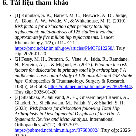
6. Tài liệu tham khảo
[1] Kunutsor, S. K., Barrett, M. C., Beswick, A. D., Judge,
A., Blom, A. W., Wylde, V., & Whitehouse, M. R. (2019).
Risk factors for dislocation after primary total hip
replacement: meta-analysis of 125 studies involving
approximately five million hip replacements
. Lancet
Rheumatology, 1(2), e111-e121.
https://pmc.ncbi.nlm.nih.gov/articles/PMC7612258/
. Truy
cập: 2026-01-20.
[2] Fessy, M. H., Putman, S., Viste, A., Isida, R., Ramdane,
N., Ferreira, A., ... & Migaud, H. (2017).
What are the risk
factors for dislocation in primary total hip arthroplasty? A
multicenter case-control study of 128 unstable and 438 stable
hips
. Orthopaedics & Traumatology, Surgery & Research,
103(5), 663-668.
https://pubmed.ncbi.nlm.nih.gov/28629944/
.
Truy cập: 2026-01-20.
[3] Shahbazi, P., Jalilvand, A. H., Ghaseminejad-Raeini, A.,
Ghaderi, A., Sheikhvatan, M., Fallah, Y., & Shafiei, S. H.
(2023).
Risk factors for dislocation following Total Hip
Arthroplasty in Developmental Dysplasia of the Hip: A
Systematic Review and Meta-Analysis
. International
Orthopaedics, 47(12), 3063-3075.
https://pubmed.ncbi.nlm.nih.gov/37688602/
. Truy cập: 2026-
01-20.