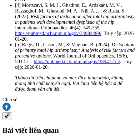
[4] Mortazavi, S. M. J., Ghadimi, E., Ardakani, M. V.,
Razzaghof, M., Ghasemi, M. A., Nili, A., ... & Rasta, S.
(2022).
Risk factors of dislocation after total hip arthroplasty
in patients with developmental dysplasia of the hip
.
International Orthopaedics, 46(4), 749-759.
https://pubmed.ncbi.nlm.nih.gov/34984499/
. Truy cập: 2026-
01-20.
[5] Regis, D., Cason, M., & Magnan, B. (2024).
Dislocation
of primary total hip arthroplasty: Analysis of risk factors and
preventive options
. World Journal of Orthopaedics, 15(6),
501-511.
https://pubmed.ncbi.nlm.nih.gov/38947255/
. Truy
cập: 2026-01-20.
Thông tin trên chỉ phục vụ mục đích tham khảo, không
mang tính chất khuyến nghị. Vui lòng liên hệ bác sĩ để
được tham vấn chi tiết.
Chia sẻ
Bài viết liên quan