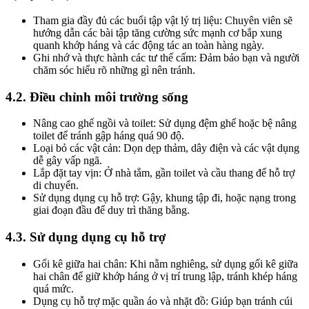
Tham gia đầy đủ các buổi tập vật lý trị liệu: Chuyên viên sẽ
hướng dẫn các bài tập tăng cường sức mạnh cơ bắp xung
quanh khớp háng và các động tác an toàn hàng ngày.
Ghi nhớ và thực hành các tư thế cấm: Đảm bảo bạn và người
chăm sóc hiểu rõ những gì nên tránh.
4.2. Điều chỉnh môi trường sống
Nâng cao ghế ngồi và toilet: Sử dụng đệm ghế hoặc bệ nâng
toilet để tránh gập háng quá 90 độ.
Loại bỏ các vật cản: Dọn dẹp thảm, dây điện và các vật dụng
dễ gây vấp ngã.
Lắp đặt tay vịn: Ở nhà tắm, gần toilet và cầu thang để hỗ trợ
di chuyển.
Sử dụng dụng cụ hỗ trợ: Gậy, khung tập đi, hoặc nạng trong
giai đoạn đầu để duy trì thăng bằng.
4.3. Sử dụng dụng cụ hỗ trợ
Gối kê giữa hai chân: Khi nằm nghiêng, sử dụng gối kê giữa
hai chân để giữ khớp háng ở vị trí trung lập, tránh khép háng
quá mức.
Dụng cụ hỗ trợ mặc quần áo và nhặt đồ: Giúp bạn tránh cúi