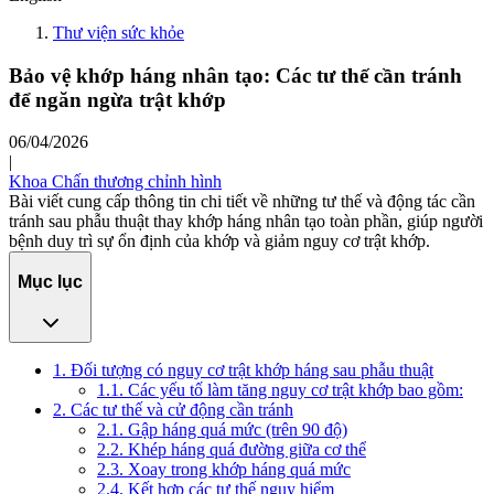
Thư viện sức khỏe
Bảo vệ khớp háng nhân tạo: Các tư thế cần tránh
để ngăn ngừa trật khớp
06/04/2026
|
Khoa Chấn thương chỉnh hình
Bài viết cung cấp thông tin chi tiết về những tư thế và động tác cần
tránh sau phẫu thuật thay khớp háng nhân tạo toàn phần, giúp người
bệnh duy trì sự ổn định của khớp và giảm nguy cơ trật khớp.
Mục lục
1. Đối tượng có nguy cơ trật khớp háng sau phẫu thuật
1.1. Các yếu tố làm tăng nguy cơ trật khớp bao gồm:
2. Các tư thế và cử động cần tránh
2.1. Gập háng quá mức (trên 90 độ)
2.2. Khép háng quá đường giữa cơ thể
2.3. Xoay trong khớp háng quá mức
2.4. Kết hợp các tư thế nguy hiểm