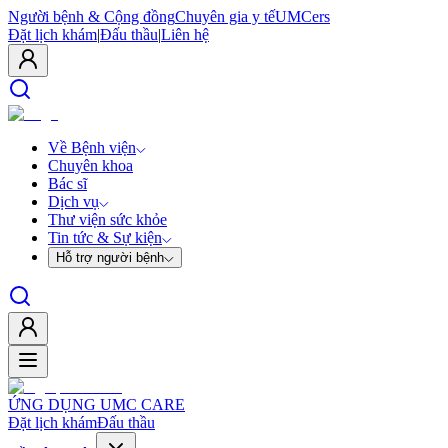
Người bệnh & Cộng đồng
Chuyên gia y tế
UMCers
Đặt lịch khám
|
Đấu thầu
|
Liên hệ
Về Bệnh viện
Chuyên khoa
Bác sĩ
Dịch vụ
Thư viện sức khỏe
Tin tức & Sự kiện
Hỗ trợ người bệnh
ỨNG DỤNG UMC CARE
Đặt lịch khám
Đấu thầu