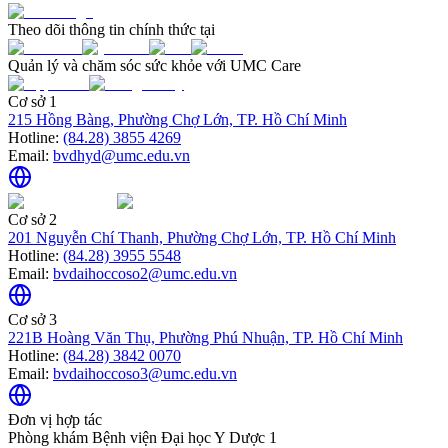
Theo dõi thông tin chính thức tại
Quản lý và chăm sóc sức khỏe với UMC Care
Cơ sở 1
215 Hồng Bàng, Phường Chợ Lớn, TP. Hồ Chí Minh
Hotline:
(84.28) 3855 4269
Email:
bvdhyd@umc.edu.vn
Cơ sở 2
201 Nguyễn Chí Thanh, Phường Chợ Lớn, TP. Hồ Chí Minh
Hotline:
(84.28) 3955 5548
Email:
bvdaihoccoso2@umc.edu.vn
Cơ sở 3
221B Hoàng Văn Thụ, Phường Phú Nhuận, TP. Hồ Chí Minh
Hotline:
(84.28) 3842 0070
Email:
bvdaihoccoso3@umc.edu.vn
Đơn vị hợp tác
Phòng khám Bệnh viện Đại học Y Dược 1