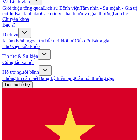
Về Bệnh viện
Giới thiệu tổng quan
Lịch sử Bệnh viện
Tầm nhìn - Sứ mệnh - Giá trị
cốt lõi
Ban lãnh đạo
Các đơn vị
Thành tựu và giải thưởng
Liên hệ
Chuyên khoa
Bác sĩ
Dịch vụ
Khám bệnh ngoại trú
Điều trị Nội trú
Cấp cứu
Bảng giá
Thư viện sức khỏe
Tin tức & Sự kiện
Công tác xã hội
Hỗ trợ người bệnh
Thông tin cần biết
Đăng ký hiến tạng
Câu hỏi thường gặp
Liên hệ hỗ trợ