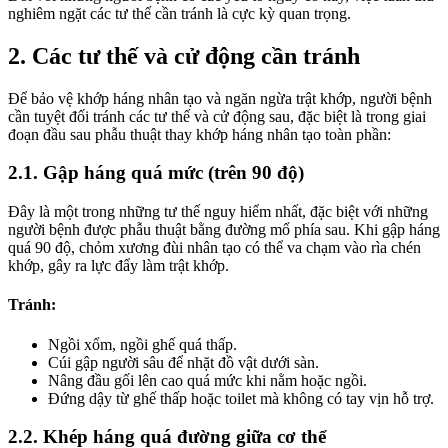
nghiêm ngặt các tư thế cần tránh là cực kỳ quan trọng.
2. Các tư thế và cử động cần tránh
Để bảo vệ khớp háng nhân tạo và ngăn ngừa trật khớp, người bệnh
cần tuyệt đối tránh các tư thế và cử động sau, đặc biệt là trong giai
đoạn đầu sau phẫu thuật thay khớp háng nhân tạo toàn phần:
2.1. Gập háng quá mức (trên 90 độ)
Đây là một trong những tư thế nguy hiểm nhất, đặc biệt với những
người bệnh được phẫu thuật bằng đường mổ phía sau. Khi gập háng
quá 90 độ, chỏm xương đùi nhân tạo có thể va chạm vào rìa chén
khớp, gây ra lực đẩy làm trật khớp.
Tránh:
Ngồi xổm, ngồi ghế quá thấp.
Cúi gập người sâu để nhặt đồ vật dưới sàn.
Nâng đầu gối lên cao quá mức khi nằm hoặc ngồi.
Đứng dậy từ ghế thấp hoặc toilet mà không có tay vịn hỗ trợ.
2.2. Khép háng quá đường giữa cơ thể