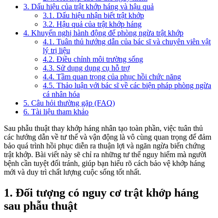
3. Dấu hiệu của trật khớp háng và hậu quả
3.1. Dấu hiệu nhận biết trật khớp
3.2. Hậu quả của trật khớp háng
4. Khuyến nghị hành động để phòng ngừa trật khớp
4.1. Tuân thủ hướng dẫn của bác sĩ và chuyên viên vật
lý trị liệu
4.2. Điều chỉnh môi trường sống
4.3. Sử dụng dụng cụ hỗ trợ
4.4. Tầm quan trọng của phục hồi chức năng
4.5. Thảo luận với bác sĩ về các biện pháp phòng ngừa
cá nhân hóa
5. Câu hỏi thường gặp (FAQ)
6. Tài liệu tham khảo
Sau phẫu thuật thay khớp háng nhân tạo toàn phần, việc tuân thủ
các hướng dẫn về tư thế và vận động là vô cùng quan trọng để đảm
bảo quá trình hồi phục diễn ra thuận lợi và ngăn ngừa biến chứng
trật khớp. Bài viết này sẽ chỉ ra những tư thế nguy hiểm mà người
bệnh cần tuyệt đối tránh, giúp bạn hiểu rõ cách bảo vệ khớp háng
mới và duy trì chất lượng cuộc sống tốt nhất.
1. Đối tượng có nguy cơ trật khớp háng
sau phẫu thuật