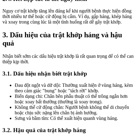
Nguy cơ trật khớp tăng lên đáng kể khi người bệnh thực hiện đồng
thời nhiều tư thế hoặc cử động bị cấm. Ví dụ, gập háng, khép háng
và xoay trong cùng lúc là một tình huống rất dễ gây trật khớp.
3. Dấu hiệu của trật khớp háng và hậu
quả
Nhận biết sớm các dấu hiệu trật khớp là rất quan trọng để có thể can
thiệp kịp thời.
3.1. Dấu hiệu nhận biết trật khớp
Đau đột ngột và dữ dội: Thường xuất hiện ở vùng háng, kèm
theo cảm giác "bung" hoặc "tách rời" khớp.
Biến dạng chi: Chân bên phẫu thuật có thể trông ngắn hơn
hoặc xoay bất thường (thường là xoay trong).
Không thể cử động chân: Người bệnh không thể di chuyển
hoặc chịu sức nặng lên chân bị ảnh hưởng.
Sưng và bầm tím: Có thể xuất hiện quanh vùng háng.
3.2. Hậu quả của trật khớp háng