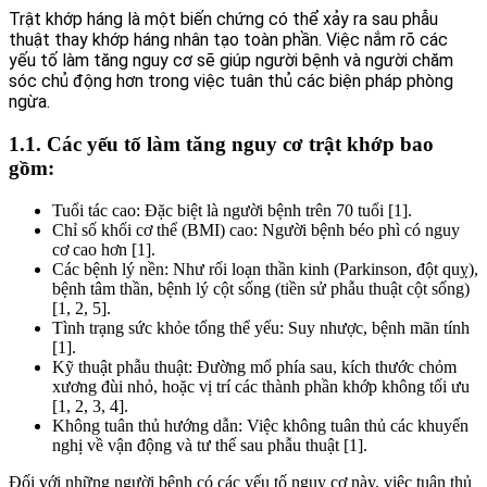
Trật khớp háng là một biến chứng có thể xảy ra sau phẫu
thuật thay khớp háng nhân tạo toàn phần. Việc nắm rõ các
yếu tố làm tăng nguy cơ sẽ giúp người bệnh và người chăm
sóc chủ động hơn trong việc tuân thủ các biện pháp phòng
ngừa.
1.1. Các yếu tố làm tăng nguy cơ trật khớp bao
gồm:
Tuổi tác cao: Đặc biệt là người bệnh trên 70 tuổi [1].
Chỉ số khối cơ thể (BMI) cao: Người bệnh béo phì có nguy
cơ cao hơn [1].
Các bệnh lý nền: Như rối loạn thần kinh (Parkinson, đột quỵ),
bệnh tâm thần, bệnh lý cột sống (tiền sử phẫu thuật cột sống)
[1, 2, 5].
Tình trạng sức khỏe tổng thể yếu: Suy nhược, bệnh mãn tính
[1].
Kỹ thuật phẫu thuật: Đường mổ phía sau, kích thước chỏm
xương đùi nhỏ, hoặc vị trí các thành phần khớp không tối ưu
[1, 2, 3, 4].
Không tuân thủ hướng dẫn: Việc không tuân thủ các khuyến
nghị về vận động và tư thế sau phẫu thuật [1].
Đối với những người bệnh có các yếu tố nguy cơ này, việc tuân thủ