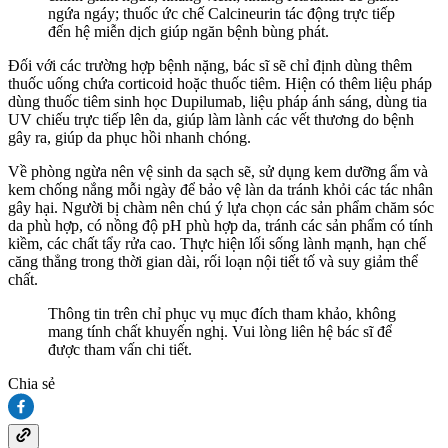
ngứa ngáy; thuốc ức chế Calcineurin tác động trực tiếp
đến hệ miễn dịch giúp ngăn bệnh bùng phát.
Đối với các trường hợp bệnh nặng, bác sĩ sẽ chỉ định dùng thêm
thuốc uống chứa corticoid hoặc thuốc tiêm. Hiện có thêm liệu pháp
dùng thuốc tiêm sinh học Dupilumab, liệu pháp ánh sáng, dùng tia
UV chiếu trực tiếp lên da, giúp làm lành các vết thương do bệnh
gây ra, giúp da phục hồi nhanh chóng.
Về phòng ngừa nên vệ sinh da sạch sẽ, sử dụng kem dưỡng ẩm và
kem chống nắng mỗi ngày để bảo vệ làn da tránh khỏi các tác nhân
gây hại. Người bị chàm nên chú ý lựa chọn các sản phẩm chăm sóc
da phù hợp, có nồng độ pH phù hợp da, tránh các sản phẩm có tính
kiềm, các chất tẩy rửa cao. Thực hiện lối sống lành mạnh, hạn chế
căng thẳng trong thời gian dài, rối loạn nội tiết tố và suy giảm thể
chất.
Thông tin trên chỉ phục vụ mục đích tham khảo, không
mang tính chất khuyến nghị. Vui lòng liên hệ bác sĩ để
được tham vấn chi tiết.
Chia sẻ