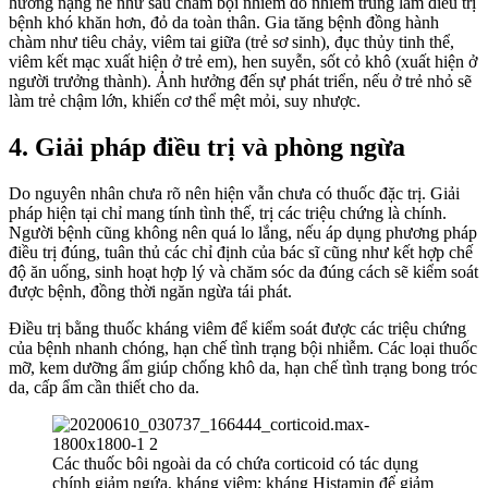
hưởng nặng nề như sau chàm bội nhiễm do nhiễm trùng làm điều trị
bệnh khó khăn hơn, đỏ da toàn thân. Gia tăng bệnh đồng hành
chàm như tiêu chảy, viêm tai giữa (trẻ sơ sinh), đục thủy tinh thể,
viêm kết mạc xuất hiện ở trẻ em), hen suyễn, sốt cỏ khô (xuất hiện ở
người trưởng thành). Ảnh hưởng đến sự phát triển, nếu ở trẻ nhỏ sẽ
làm trẻ chậm lớn, khiến cơ thể mệt mỏi, suy nhược.
4. Giải pháp điều trị và phòng ngừa
Do nguyên nhân chưa rõ nên hiện vẫn chưa có thuốc đặc trị. Giải
pháp hiện tại chỉ mang tính tình thế, trị các triệu chứng là chính.
Người bệnh cũng không nên quá lo lắng, nếu áp dụng phương pháp
điều trị đúng, tuân thủ các chỉ định của bác sĩ cũng như kết hợp chế
độ ăn uống, sinh hoạt hợp lý và chăm sóc da đúng cách sẽ kiểm soát
được bệnh, đồng thời ngăn ngừa tái phát.
Điều trị bằng thuốc kháng viêm để kiểm soát được các triệu chứng
của bệnh nhanh chóng, hạn chế tình trạng bội nhiễm. Các loại thuốc
mỡ, kem dưỡng ẩm giúp chống khô da, hạn chế tình trạng bong tróc
da, cấp ẩm cần thiết cho da.
Các thuốc bôi ngoài da có chứa corticoid có tác dụng
chính giảm ngứa, kháng viêm; kháng Histamin để giảm