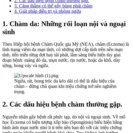
2. Các dấu hiệu bệnh chàm thường gặp.
3. Căng thẳng có thể gây bùng phát chàm
4. Giải pháp điều trị và phòng ngừa
1. Chàm da: Những rối loạn nội và ngoại
sinh
Theo Hiệp hội bệnh Chàm Quốc gia Mỹ (NEA), chàm (Eczema) là
tình trạng viêm da mạn tính, có những đợt cấp tính trên nền mạn
tính, tiến triển từng đợt hay tái phát, lâm sàng biểu hiện tùy giai
đoạn bệnh: mảng đỏ da, mụn nước, rịn nước, hoặc da khô, dày
sừng, bong vảy và ngứa.
Ngứa, rát, bong tróc da kéo dài có thể là dấu hiệu của
chàm – đừng chủ quan khi triệu chứng trở nên nghiêm
trọng.
2. Các dấu hiệu bệnh chàm thường gặp.
Nguyên nhân gây bệnh rất phức tạp, do nội và ngoại sinh. Về mô
học Eczema có hiện tượng xốp bào (Spongiosis) biểu hiện bằng
hình ảnh mụn nước nhỏ li ti trên nền ban đỏ với các triệu chứng
ngứa ngáy khiến người bệnh khó chịu. Tuy không ảnh hưởng