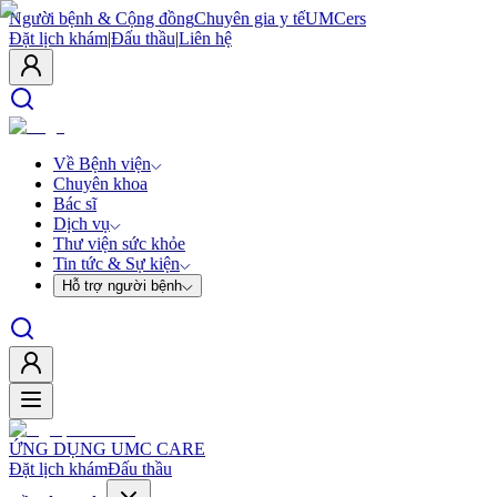
Người bệnh & Cộng đồng
Chuyên gia y tế
UMCers
Đặt lịch khám
|
Đấu thầu
|
Liên hệ
Về Bệnh viện
Chuyên khoa
Bác sĩ
Dịch vụ
Thư viện sức khỏe
Tin tức & Sự kiện
Hỗ trợ người bệnh
ỨNG DỤNG UMC CARE
Đặt lịch khám
Đấu thầu