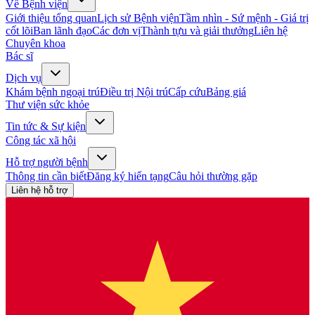
Về Bệnh viện
Giới thiệu tổng quan
Lịch sử Bệnh viện
Tầm nhìn - Sứ mệnh - Giá trị
cốt lõi
Ban lãnh đạo
Các đơn vị
Thành tựu và giải thưởng
Liên hệ
Chuyên khoa
Bác sĩ
Dịch vụ
Khám bệnh ngoại trú
Điều trị Nội trú
Cấp cứu
Bảng giá
Thư viện sức khỏe
Tin tức & Sự kiện
Công tác xã hội
Hỗ trợ người bệnh
Thông tin cần biết
Đăng ký hiến tạng
Câu hỏi thường gặp
Liên hệ hỗ trợ