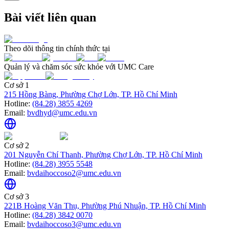
Bài viết liên quan
Theo dõi thông tin chính thức tại
Quản lý và chăm sóc sức khỏe với UMC Care
Cơ sở 1
215 Hồng Bàng, Phường Chợ Lớn, TP. Hồ Chí Minh
Hotline:
(84.28) 3855 4269
Email:
bvdhyd@umc.edu.vn
Cơ sở 2
201 Nguyễn Chí Thanh, Phường Chợ Lớn, TP. Hồ Chí Minh
Hotline:
(84.28) 3955 5548
Email:
bvdaihoccoso2@umc.edu.vn
Cơ sở 3
221B Hoàng Văn Thụ, Phường Phú Nhuận, TP. Hồ Chí Minh
Hotline:
(84.28) 3842 0070
Email:
bvdaihoccoso3@umc.edu.vn