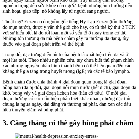
nghiêm trọng đến sức khỏe của người bệnh nhưng ảnh hưởng đến
sinh hoạt, giao tiếp, nó không lây từ người sang người.
Thuật ngữ Eczema có nguồn gốc tiếng Hy Lạp Eczeo (tổn thương
do mụn nước), được y văn thế giới cho hay, có từ thế kỷ thứ 2 TCN
với sự hiểu biết là do rối loạn một số yếu tố ở ngay trong cơ thể.
Những tổn thương da mà bệnh chàm gây ra thường đa dạng, tùy
thuộc vào giai đoạn phát triển và thể bệnh.
Trong đó, đặc trưng điển hình của bệnh là xuất hiện trên da và ở
mọi lứa tuổi. Theo nhiều nghiên cứu, tuy chưa biết thủ phạm chính
xác nhưng nguyên nhân hình thành bệnh có thể liên quan đến các
kháng thể gia tăng trong huyết tương (IgE) và các tế bào lympho.
Bệnh chàm được chia thành 4 giai đoạn quan trọng là giai đoạn
hồng ban (da bị đỏ), giai đoạn nổi mụn nước (tiết dịch), giai đoạn da
khô, bong vảy và giai đoạn lichen hóa (hằn cổ trâu). Ở mỗi giai
đoạn thường có các dấu hiệu phân biệt khác nhau, nhưng đặc thù
chung là ngứa ngáy, dai dẳng và thường tái phát, đan xen các dấu
hiệu thuyên giảm và bùng phát.
3. Căng thẳng có thể gây bùng phát chàm