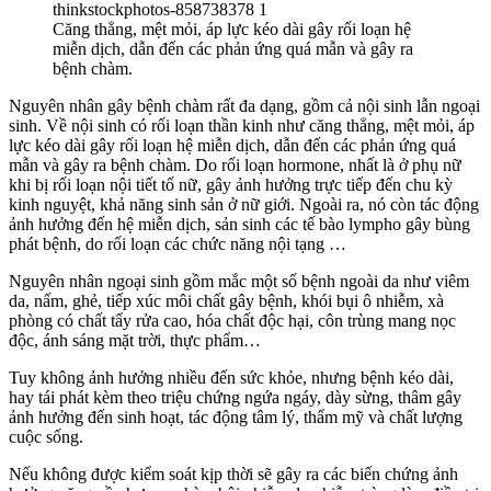
Căng thẳng, mệt mỏi, áp lực kéo dài gây rối loạn hệ
miễn dịch, dẫn đến các phản ứng quá mẫn và gây ra
bệnh chàm.
Nguyên nhân gây bệnh chàm rất đa dạng, gồm cả nội sinh lẫn ngoại
sinh. Về nội sinh có rối loạn thần kinh như căng thẳng, mệt mỏi, áp
lực kéo dài gây rối loạn hệ miễn dịch, dẫn đến các phản ứng quá
mẫn và gây ra bệnh chàm. Do rối loạn hormone, nhất là ở phụ nữ
khi bị rối loạn nội tiết tố nữ, gây ảnh hưởng trực tiếp đến chu kỳ
kinh nguyệt, khả năng sinh sản ở nữ giới. Ngoài ra, nó còn tác động
ảnh hưởng đến hệ miễn dịch, sản sinh các tế bào lympho gây bùng
phát bệnh, do rối loạn các chức năng nội tạng …
Nguyên nhân ngoại sinh gồm mắc một số bệnh ngoài da như viêm
da, nấm, ghẻ, tiếp xúc môi chất gây bệnh, khói bụi ô nhiễm, xà
phòng có chất tẩy rửa cao, hóa chất độc hại, côn trùng mang nọc
độc, ánh sáng mặt trời, thực phẩm…
Tuy không ảnh hưởng nhiều đến sức khỏe, nhưng bệnh kéo dài,
hay tái phát kèm theo triệu chứng ngứa ngáy, dày sừng, thâm gây
ảnh hưởng đến sinh hoạt, tác động tâm lý, thẩm mỹ và chất lượng
cuộc sống.
Nếu không được kiểm soát kịp thời sẽ gây ra các biến chứng ảnh