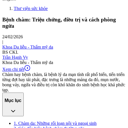
Thư viện sức khỏe
Bệnh chàm: Triệu chứng, điều trị và cách phòng
ngừa
24/02/2026
|
Khoa Da liễu - Thẩm mỹ da
BS CKI.
Trần Hạnh Vy
Khoa Da liễu - Thẩm mỹ da
Xem chi tiết
Chàm hay bệnh chàm, là bệnh lý da mạn tính rất phổ biến, tiến triển
từng đợt hay tái phát, đặc trưng là những mảng da đỏ, mụn nước,
bong vảy, ngứa và điều trị còn khó khăn do sinh bệnh học khá phức
tạp.
Mục lục
1. Chàm da: Những rối loạn nội và ngoại sinh