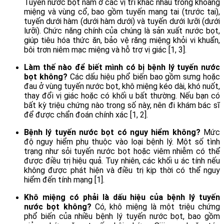
Tuyến nước bọt nằm ở các vị trí khác nhau trong khoang
miệng và vùng cổ, bao gồm tuyến mang tai (trước tai),
tuyến dưới hàm (dưới hàm dưới) và tuyến dưới lưỡi (dưới
lưỡi). Chức năng chính của chúng là sản xuất nước bọt,
giúp tiêu hóa thức ăn, bảo vệ răng miệng khỏi vi khuẩn,
bôi trơn niêm mạc miệng và hỗ trợ vị giác [1, 3].
Làm thế nào để biết mình có bị bệnh lý tuyến nước
bọt không?
Các dấu hiệu phổ biến bao gồm sưng hoặc
đau ở vùng tuyến nước bọt, khô miệng kéo dài, khó nuốt,
thay đổi vị giác hoặc có khối u bất thường. Nếu bạn có
bất kỳ triệu chứng nào trong số này, nên đi khám bác sĩ
để được chẩn đoán chính xác [1, 2].
Bệnh lý tuyến nước bọt có nguy hiểm không?
Mức
độ nguy hiểm phụ thuộc vào loại bệnh lý. Một số tình
trạng như sỏi tuyến nước bọt hoặc viêm nhiễm có thể
được điều trị hiệu quả. Tuy nhiên, các khối u ác tính nếu
không được phát hiện và điều trị kịp thời có thể nguy
hiểm đến tính mạng [1].
Khô miệng có phải là dấu hiệu của bệnh lý tuyến
nước bọt không?
Có, khô miệng là một triệu chứng
phổ biến của nhiều bệnh lý tuyến nước bọt, bao gồm