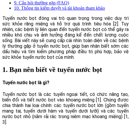
9. Câu hỏi thường gặp (FAQ)
10. Thông tin kiểm duyệt và tài khoản tham khảo
Tuyến nước bọt đóng vai trò quan trọng trong việc duy trì
sức khỏe răng miệng và hỗ trợ quá trình tiêu hóa [2]. Tuy
nhiên, các bệnh lý liên quan đến tuyến nước bọt có thể gây ra
nhiều khó chịu và ảnh hưởng đáng kể đến chất lượng cuộc
sống. Bài viết này sẽ cung cấp cái nhìn toàn diện về các bệnh
lý thường gặp ở tuyến nước bọt, giúp bạn nhận biết sớm các
dấu hiệu và tìm kiếm phương pháp điều trị phù hợp, bảo vệ
sức khỏe tuyến nước bọt của mình.
1. Bạn nên biết về tuyến nước bọt
Tuyến nước bọt là gì?
Tuyến nước bọt là các tuyến ngoại tiết, có chức năng tạo,
biến đổi và tiết nước bọt vào khoang miệng [1]. Chúng được
chia thành hai loại chính: các tuyến nước bọt lớn (gồm tuyến
mang tai, tuyến dưới hàm và tuyến dưới lưỡi) và các tuyến
nước bọt nhỏ (nằm rải rác trong niêm mạc khoang miệng) [1,
3].