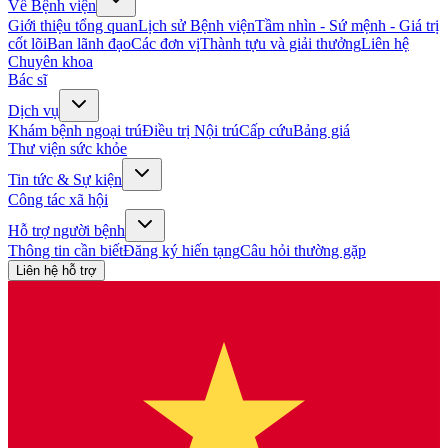
Về Bệnh viện
Giới thiệu tổng quan
Lịch sử Bệnh viện
Tầm nhìn - Sứ mệnh - Giá trị
cốt lõi
Ban lãnh đạo
Các đơn vị
Thành tựu và giải thưởng
Liên hệ
Chuyên khoa
Bác sĩ
Dịch vụ
Khám bệnh ngoại trú
Điều trị Nội trú
Cấp cứu
Bảng giá
Thư viện sức khỏe
Tin tức & Sự kiện
Công tác xã hội
Hỗ trợ người bệnh
Thông tin cần biết
Đăng ký hiến tạng
Câu hỏi thường gặp
Liên hệ hỗ trợ