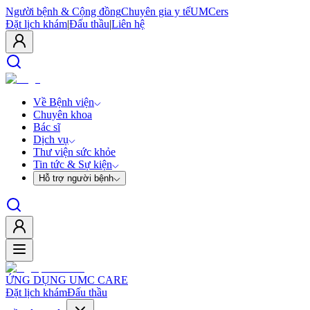
Người bệnh & Cộng đồng
Chuyên gia y tế
UMCers
Đặt lịch khám
|
Đấu thầu
|
Liên hệ
Về Bệnh viện
Chuyên khoa
Bác sĩ
Dịch vụ
Thư viện sức khỏe
Tin tức & Sự kiện
Hỗ trợ người bệnh
ỨNG DỤNG UMC CARE
Đặt lịch khám
Đấu thầu