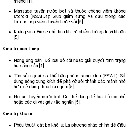
miệng [1].
Massage tuyến nước bọt và thuốc chống viêm không
steroid (NSAIDs): Giúp giảm sưng và đau trong các
trường hợp viêm tuyến hoặc sỏi [5].
Kháng sinh: Được chỉ định khi có nhiễm trùng do vi khuẩn
[5].
Điều trị can thiệp
Nong ống dẫn: Để loại bỏ sỏi hoặc giải quyết tình trạng
hẹp ống dẫn [1].
Tán sỏi ngoài cơ thể bằng sóng xung kích (ESWL): Sử
dụng sóng xung kích để phá vỡ sỏi thành các mảnh nhỏ
hơn, dễ dàng thoát ra ngoài [5].
Nội soi tuyến nước bọt: Có thể dùng để loại bỏ sỏi nhỏ
hoặc các dị vật gây tắc nghẽn [5].
Điều trị khối u
Phẫu thuật cắt bỏ khối u: Là phương pháp chính để điều