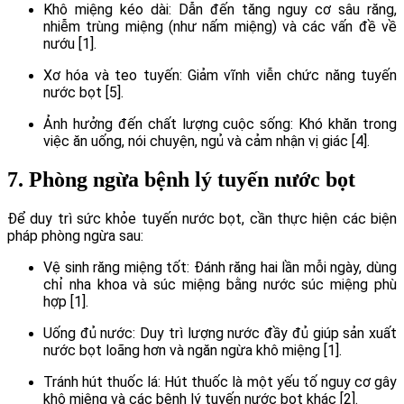
Khô miệng kéo dài: Dẫn đến tăng nguy cơ sâu răng,
nhiễm trùng miệng (như nấm miệng) và các vấn đề về
nướu [1].
Xơ hóa và teo tuyến: Giảm vĩnh viễn chức năng tuyến
nước bọt [5].
Ảnh hưởng đến chất lượng cuộc sống: Khó khăn trong
việc ăn uống, nói chuyện, ngủ và cảm nhận vị giác [4].
7. Phòng ngừa bệnh lý tuyến nước bọt
Để duy trì sức khỏe tuyến nước bọt, cần thực hiện các biện
pháp phòng ngừa sau:
Vệ sinh răng miệng tốt: Đánh răng hai lần mỗi ngày, dùng
chỉ nha khoa và súc miệng bằng nước súc miệng phù
hợp [1].
Uống đủ nước: Duy trì lượng nước đầy đủ giúp sản xuất
nước bọt loãng hơn và ngăn ngừa khô miệng [1].
Tránh hút thuốc lá: Hút thuốc là một yếu tố nguy cơ gây
khô miệng và các bệnh lý tuyến nước bọt khác [2].