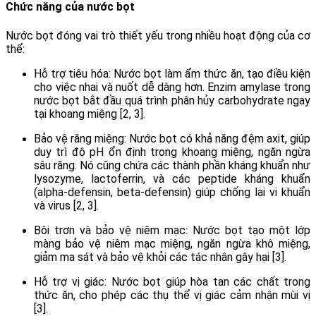
Chức năng của nước bọt
Nước bọt đóng vai trò thiết yếu trong nhiều hoạt động của cơ
thể:
Hỗ trợ tiêu hóa: Nước bọt làm ẩm thức ăn, tạo điều kiện
cho việc nhai và nuốt dễ dàng hơn. Enzim amylase trong
nước bọt bắt đầu quá trình phân hủy carbohydrate ngay
tại khoang miệng [2, 3].
Bảo vệ răng miệng: Nước bọt có khả năng đệm axit, giúp
duy trì độ pH ổn định trong khoang miệng, ngăn ngừa
sâu răng. Nó cũng chứa các thành phần kháng khuẩn như
lysozyme, lactoferrin, và các peptide kháng khuẩn
(alpha-defensin, beta-defensin) giúp chống lại vi khuẩn
và virus [2, 3].
Bôi trơn và bảo vệ niêm mạc: Nước bọt tạo một lớp
màng bảo vệ niêm mạc miệng, ngăn ngừa khô miệng,
giảm ma sát và bảo vệ khỏi các tác nhân gây hại [3].
Hỗ trợ vị giác: Nước bọt giúp hòa tan các chất trong
thức ăn, cho phép các thụ thể vị giác cảm nhận mùi vị
[3].