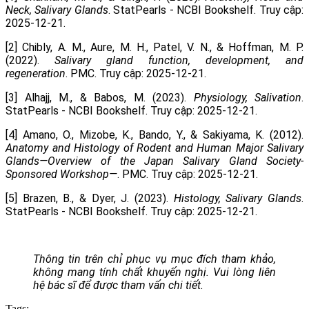
Neck, Salivary Glands
. StatPearls - NCBI Bookshelf. Truy cập:
2025-12-21.
[2] Chibly, A. M., Aure, M. H., Patel, V. N., & Hoffman, M. P.
(2022).
Salivary gland function, development, and
regeneration
. PMC. Truy cập: 2025-12-21.
[3] Alhajj, M., & Babos, M. (2023).
Physiology, Salivation
.
StatPearls - NCBI Bookshelf. Truy cập: 2025-12-21.
[4] Amano, O., Mizobe, K., Bando, Y., & Sakiyama, K. (2012).
Anatomy and Histology of Rodent and Human Major Salivary
Glands—Overview of the Japan Salivary Gland Society-
Sponsored Workshop—
. PMC. Truy cập: 2025-12-21.
[5] Brazen, B., & Dyer, J. (2023).
Histology, Salivary Glands
.
StatPearls - NCBI Bookshelf. Truy cập: 2025-12-21.
Thông tin trên chỉ phục vụ mục đích tham khảo,
không mang tính chất khuyến nghị. Vui lòng liên
hệ bác sĩ để được tham vấn chi tiết.
Tags: