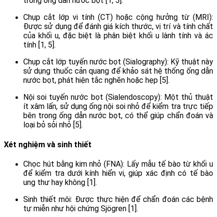
trong ống dẫn nước bọt [1, 5].
Chụp cắt lớp vi tính (CT) hoặc cộng hưởng từ (MRI):
Được sử dụng để đánh giá kích thước, vị trí và tính chất
của khối u, đặc biệt là phân biệt khối u lành tính và ác
tính [1, 5].
Chụp cắt lớp tuyến nước bọt (Sialography): Kỹ thuật này
sử dụng thuốc cản quang để khảo sát hệ thống ống dẫn
nước bọt, phát hiện tắc nghẽn hoặc hẹp [5].
Nội soi tuyến nước bọt (Sialendoscopy): Một thủ thuật
ít xâm lấn, sử dụng ống nội soi nhỏ để kiểm tra trực tiếp
bên trong ống dẫn nước bọt, có thể giúp chẩn đoán và
loại bỏ sỏi nhỏ [5].
Xét nghiệm và sinh thiết
Chọc hút bằng kim nhỏ (FNA): Lấy mẫu tế bào từ khối u
để kiểm tra dưới kính hiển vi, giúp xác định có tế bào
ung thư hay không [1].
Sinh thiết môi: Được thực hiện để chẩn đoán các bệnh
tự miễn như hội chứng Sjögren [1].