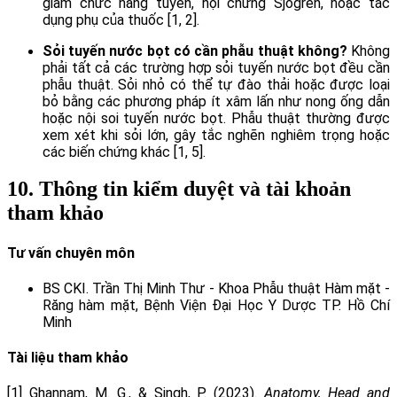
giảm chức năng tuyến, hội chứng Sjögren, hoặc tác
dụng phụ của thuốc [1, 2].
Sỏi tuyến nước bọt có cần phẫu thuật không?
Không
phải tất cả các trường hợp sỏi tuyến nước bọt đều cần
phẫu thuật. Sỏi nhỏ có thể tự đào thải hoặc được loại
bỏ bằng các phương pháp ít xâm lấn như nong ống dẫn
hoặc nội soi tuyến nước bọt. Phẫu thuật thường được
xem xét khi sỏi lớn, gây tắc nghẽn nghiêm trọng hoặc
các biến chứng khác [1, 5].
10. Thông tin kiểm duyệt và tài khoản
tham khảo
Tư vấn chuyên môn
BS CKI. Trần Thị Minh Thư - Khoa Phẫu thuật Hàm mặt -
Răng hàm mặt, Bệnh Viện Đại Học Y Dược TP. Hồ Chí
Minh
Tài liệu tham khảo
[1] Ghannam, M. G., & Singh, P. (2023).
Anatomy, Head and