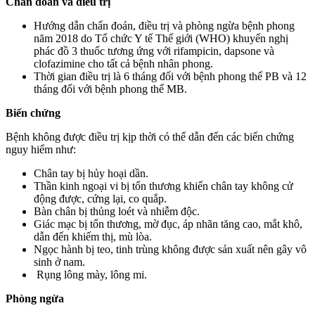
Chẩn đoán và điều trị
Hướng dẫn chẩn đoán, điều trị và phòng ngừa bệnh phong
năm 2018 do Tổ chức Y tế Thế giới (WHO) khuyến nghị
phác đồ 3 thuốc tương ứng với rifampicin, dapsone và
clofazimine cho tất cả bệnh nhân phong.
Thời gian điều trị là 6 tháng đối với bệnh phong thể PB và 12
tháng đối với bệnh phong thể MB.
Biến chứng
Bệnh không được điều trị kịp thời có thể dẫn đến các biến chứng
nguy hiểm như:
Chân tay bị hủy hoại dần.
Thần kinh ngoại vi bị tổn thương khiến chân tay không cử
động được, cứng lại, co quắp.
Bàn chân bị thủng loét và nhiễm độc.
Giác mạc bị tổn thương, mờ đục, áp nhãn tăng cao, mắt khô,
dẫn đến khiếm thị, mù lòa.
Ngọc hành bị teo, tinh trùng không được sản xuất nên gây vô
sinh ở nam.
Rụng lông mày, lông mi.
Phòng ngừa