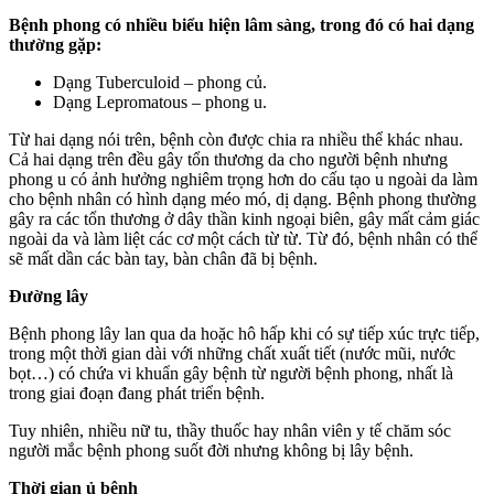
Bệnh phong có nhiều biểu hiện lâm sàng, trong đó có hai dạng
thường gặp:
Dạng Tuberculoid – phong củ.
Dạng Lepromatous – phong u.
Từ hai dạng nói trên, bệnh còn được chia ra nhiều thể khác nhau.
Cả hai dạng trên đều gây tổn thương da cho người bệnh nhưng
phong u có ảnh hưởng nghiêm trọng hơn do cấu tạo u ngoài da làm
cho bệnh nhân có hình dạng méo mó, dị dạng. Bệnh phong thường
gây ra các tổn thương ở dây thần kinh ngoại biên, gây mất cảm giác
ngoài da và làm liệt các cơ một cách từ từ. Từ đó, bệnh nhân có thể
sẽ mất dần các bàn tay, bàn chân đã bị bệnh.
Đường lây
Bệnh phong lây lan qua da hoặc hô hấp khi có sự tiếp xúc trực tiếp,
trong một thời gian dài với những chất xuất tiết (nước mũi, nước
bọt…) có chứa vi khuẩn gây bệnh từ người bệnh phong, nhất là
trong giai đoạn đang phát triển bệnh.
Tuy nhiên, nhiều nữ tu, thầy thuốc hay nhân viên y tế chăm sóc
người mắc bệnh phong suốt đời nhưng không bị lây bệnh.
Thời gian ủ bệnh