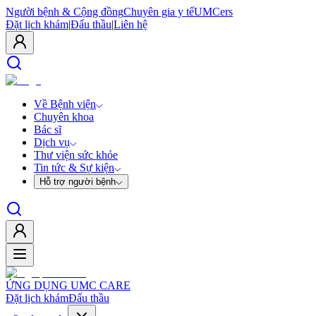
Người bệnh & Cộng đồng
Chuyên gia y tế
UMCers
Đặt lịch khám
|
Đấu thầu
|
Liên hệ
Về Bệnh viện
Chuyên khoa
Bác sĩ
Dịch vụ
Thư viện sức khỏe
Tin tức & Sự kiện
Hỗ trợ người bệnh
ỨNG DỤNG UMC CARE
Đặt lịch khám
Đấu thầu