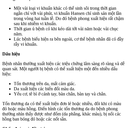
Một vài loại vi khuẩn khác có thể sinh sôi trong thời gian
ngắn chỉ với vài phút, vi khuẩn Hansen chỉ sinh sản một lần
trong vòng hai tuần lễ. Do đó bệnh phong xuất hiện rất chậm
sau khi nhiễm vi khuẩn.
Thời gian ủ bệnh có khi kéo dài tới vài năm hoặc vài chục
năm.
Lúc bệnh biểu hiện ra bên ngoài, cơ thể bệnh nhân đã có đầy
rẫy vi khuẩn.
Dấu hiệu
Bệnh nhân thường xuất hiện các triệu chứng lâm sàng rõ ràng và dễ
quan sát. Một người bị bệnh có thể xuất hiện một đến nhiều dấu
hiệu:
Tổn thương trên da, mất cảm giác.
Da xuất hiện các biến đổi màu da.
Yếu cơ, tê bì ở cánh tay, bàn chân, bàn tay và chân.
Tổn thương da có thể xuất hiện đơn lẻ hoặc nhiều, đôi khi có màu
đỏ hoặc màu hồng. Điển hình các tổn thương da do bệnh phong
thường nhìn thấy được như đốm (da phẳng, khác màu), bị nổi các
hồng ban bóng đỏ hoặc các nốt sần.