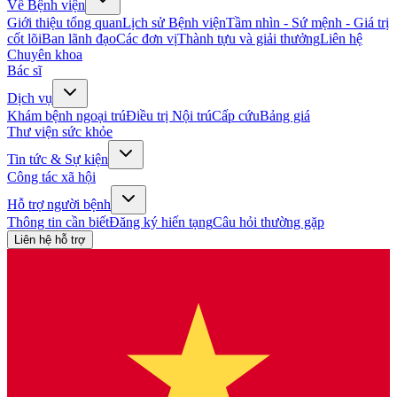
Về Bệnh viện
Giới thiệu tổng quan
Lịch sử Bệnh viện
Tầm nhìn - Sứ mệnh - Giá trị
cốt lõi
Ban lãnh đạo
Các đơn vị
Thành tựu và giải thưởng
Liên hệ
Chuyên khoa
Bác sĩ
Dịch vụ
Khám bệnh ngoại trú
Điều trị Nội trú
Cấp cứu
Bảng giá
Thư viện sức khỏe
Tin tức & Sự kiện
Công tác xã hội
Hỗ trợ người bệnh
Thông tin cần biết
Đăng ký hiến tạng
Câu hỏi thường gặp
Liên hệ hỗ trợ