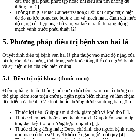
cấu trúc giải phẫu phức tạp hoặc khi siêu âm tim không đủ
thông tin [2].
Thông tim (Cardiac Catheterization): Đôi khi được thực hiện
để đo áp lực trong các buồng tim và mạch máu, đánh giá mức
độ nặng của hẹp hoặc hở van, và kiểm tra tình trạng động
mạch vành trước phẫu thuật [2].
5. Phương pháp điều trị bệnh van hai lá
Quyết định điều trị bệnh van hai lá phụ thuộc vào mức độ nặng của
bệnh, các triệu chứng, tình trạng sức khỏe tổng thể của người bệnh
và sự hiện diện của các biến chứng.
5.1. Điều trị nội khoa (thuốc men)
Điều trị bằng thuốc không thể chữa khỏi bệnh van hai lá nhưng có
thể giúp kiểm soát triệu chứng, ngăn ngừa biến chứng và làm chậm
tiến triển của bệnh. Các loại thuốc thường được sử dụng bao gồm:
Thuốc lợi tiểu: Giúp giảm ứ dịch, giảm phù và khó thở [1].
Thuốc chẹn beta hoặc chẹn kênh canxi: Giúp kiểm soát nhịp
tim, đặc biệt trong trường hợp rung nhĩ [1].
Thuốc chống đông máu: Được chỉ định cho người bệnh rung
nhĩ hoặc có tiền sử huyết khối để ngăn ngừa đột quỵ [4].