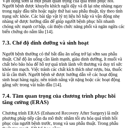
Vận động sớm là một phần quan trọng của quá trình phục hồi.
Người bệnh được khuyến khích ngồi dậy và đi lại nhẹ nhàng ngay
trong ngày đầu tiên hoặc ngày thứ hai sau phẫu thuật, tùy theo tình
trạng sức khỏe. Các bài tập vật lý trị liệu hô hấp và vận động nhẹ
nhàng sẽ được hướng dẫn để giúp người bệnh phục hồi nhanh
chóng sức mạnh cơ bắp, cải thiện chức năng phổi và ngăn ngừa các
biến chứng do nằm lâu [14].
7.3. Chế độ dinh dưỡng và sinh hoạt
Người bệnh thường có thể bắt đầu ăn uống trở lại sớm sau phẫu
thuật. Chế độ ăn uống cần lành mạnh, giàu dinh dưỡng, ít muối và
chất béo bão hòa để hỗ trợ quá trình lành vết thương và duy trì sức
khỏe tim mạch. Việc tránh các chất kích thích như rượu, bia, thuốc
lá là cần thiết. Người bệnh sẽ được hướng dẫn về các hoạt động
sinh hoạt hàng ngày, nên tránh nâng vật nặng hoặc các hoạt động
gắng sức trong vài tuần đầu [14].
7.4. Tầm quan trọng của chương trình phục hồi
tăng cường (ERAS)
Chương trình ERAS (Enhanced Recovery After Surgery) là một
phương pháp tiếp cận đa mô thức nhằm tối ưu hóa quá trình hồi
phục của người bệnh trước, trong và sau phẫu thuật. Trong phẫu