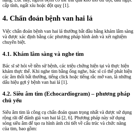
cấp tính, ngất xỉu hoặc đột quỵ [1].
4. Chẩn đoán bệnh van hai lá
Việc chẩn đoán bệnh van hai lá thường bắt đầu bằng khám lâm sàng
và được xác định bằng các phương pháp hình ảnh và xét nghiệm
chuyên biệt.
4.1. Khám lâm sàng và nghe tim
Bác sĩ sẽ hỏi về tiền sử bệnh, các triệu chứng hiện tại và thực hiện
khám thực thể. Khi nghe tim bằng ống nghe, bác sĩ có thể phát hiện
các âm thổi bất thường, tiếng click hoặc tiếng rắc mở van, là những
dấu hiệu gợi ý bệnh van hai lá [1].
4.2. Siêu âm tim (Echocardiogram) – phương pháp
chủ yếu
Siêu âm tim là công cụ chẩn đoán quan trọng nhất và được sử dụng
rộng rãi để đánh giá van hai lá [2, 6]. Phương pháp này sử dụng
sóng siêu âm để tạo ra hình ảnh chi tiết về cấu trúc và chức năng
của tim, bao gồm: