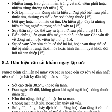
Nhiễm trùng: Bao gồm nhiễm trùng vết mổ, viêm phổi hoặc
nhiễm trùng đường tiết niệu [15].
Rối loạn nhịp tim: Rung nhĩ là biến chứng phổ biến sau phẫu
thuật tim, thường có thể kiểm soát bằng thuốc [15].
Đột quỵ hoặc nhồi máu cơ tim: Dù hiếm gặp, đây là những
biến chứng nghiêm trọng có thể xảy ra [15].
Suy thận cấp: Có thể xảy ra tạm thời sau phẫu thuật [15].
Biến chứng liên quan đến máy tim phổi nhân tạo: Các vấn đề
về đông máu hoặc viêm hệ thống [15].
Sự cố van: Van sửa chữa có thể hở lại, hoặc van thay thế có
thể bị nhiễm trùng, thoái hóa hoặc hình thành huyết khối, đòi
hỏi tái can thiệp [15].
8.2. Dấu hiệu cần tái khám ngay lập tức
Người bệnh cần liên hệ ngay với bác sĩ hoặc đến cơ sở y tế gần nhất
nếu xuất hiện bất kỳ dấu hiệu nào sau đây:
Sốt cao (trên 38.5°C) hoặc ớn lạnh.
Đau ngực dữ dội, không giảm khi nghỉ ngơi hoặc dùng thuốc
giảm đau.
Khó thở nặng, thở gấp, hoặc ho ra máu.
Chóng mặt, ngất xỉu, hoặc cảm thấy rất yếu.
Sưng đỏ, nóng, chảy dịch bất thường hoặc đau tăng ở vết mổ.