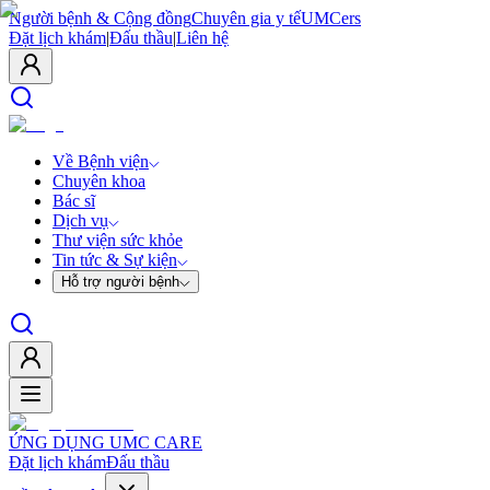
Người bệnh & Cộng đồng
Chuyên gia y tế
UMCers
Đặt lịch khám
|
Đấu thầu
|
Liên hệ
Về Bệnh viện
Chuyên khoa
Bác sĩ
Dịch vụ
Thư viện sức khỏe
Tin tức & Sự kiện
Hỗ trợ người bệnh
ỨNG DỤNG UMC CARE
Đặt lịch khám
Đấu thầu