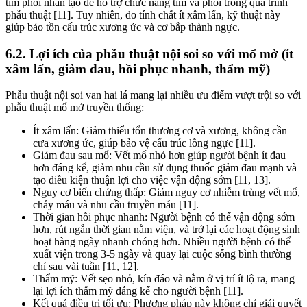
tim phổi nhân tạo để hỗ trợ chức năng tim và phổi trong quá trình
phẫu thuật [11]. Tuy nhiên, do tính chất ít xâm lấn, kỹ thuật này
giúp bảo tồn cấu trúc xương ức và cơ bắp thành ngực.
6.2. Lợi ích của phẫu thuật nội soi so với mổ mở (ít
xâm lấn, giảm đau, hồi phục nhanh, thẩm mỹ)
Phẫu thuật nội soi van hai lá mang lại nhiều ưu điểm vượt trội so với
phẫu thuật mổ mở truyền thống:
Ít xâm lấn: Giảm thiểu tổn thương cơ và xương, không cần
cưa xương ức, giúp bảo vệ cấu trúc lồng ngực [11].
Giảm đau sau mổ: Vết mổ nhỏ hơn giúp người bệnh ít đau
hơn đáng kể, giảm nhu cầu sử dụng thuốc giảm đau mạnh và
tạo điều kiện thuận lợi cho việc vận động sớm [11, 13].
Nguy cơ biến chứng thấp: Giảm nguy cơ nhiễm trùng vết mổ,
chảy máu và nhu cầu truyền máu [11].
Thời gian hồi phục nhanh: Người bệnh có thể vận động sớm
hơn, rút ngắn thời gian nằm viện, và trở lại các hoạt động sinh
hoạt hàng ngày nhanh chóng hơn. Nhiều người bệnh có thể
xuất viện trong 3-5 ngày và quay lại cuộc sống bình thường
chỉ sau vài tuần [11, 12].
Thẩm mỹ: Vết sẹo nhỏ, kín đáo và nằm ở vị trí ít lộ ra, mang
lại lợi ích thẩm mỹ đáng kể cho người bệnh [11].
Kết quả điều trị tối ưu: Phương pháp này không chỉ giải quyết