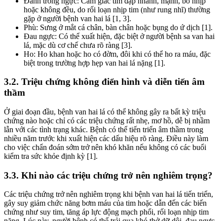
Đánh trống ngực: Cảm giác tim đập nhanh, mạnh, bỏ nhịp
hoặc không đều, do rối loạn nhịp tim (như rung nhĩ) thường
gặp ở người bệnh van hai lá [1, 3].
Phù: Sưng ở mắt cá chân, bàn chân hoặc bụng do ứ dịch [1].
Đau ngực: Có thể xuất hiện, đặc biệt ở người bệnh sa van hai
lá, mặc dù cơ chế chưa rõ ràng [3].
Ho: Ho khan hoặc ho có đờm, đôi khi có thể ho ra máu, đặc
biệt trong trường hợp hẹp van hai lá nặng [1].
3.2. Triệu chứng không điển hình và diễn tiến âm
thầm
Ở giai đoạn đầu, bệnh van hai lá có thể không gây ra bất kỳ triệu
chứng nào hoặc chỉ có các triệu chứng rất nhẹ, mơ hồ, dễ bị nhầm
lẫn với các tình trạng khác. Bệnh có thể tiến triển âm thầm trong
nhiều năm trước khi xuất hiện các dấu hiệu rõ ràng. Điều này làm
cho việc chẩn đoán sớm trở nên khó khăn nếu không có các buổi
kiểm tra sức khỏe định kỳ [1].
3.3. Khi nào các triệu chứng trở nên nghiêm trọng?
Các triệu chứng trở nên nghiêm trọng khi bệnh van hai lá tiến triển,
gây suy giảm chức năng bơm máu của tim hoặc dẫn đến các biến
chứng như suy tim, tăng áp lực động mạch phổi, rối loạn nhịp tim
nặng. Lúc này, người bệnh có thể trải qua khó thở dữ dội, đau ngực