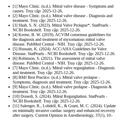
[1] Mayo Clinic. (n.d.). Mitral valve disease - Symptoms and
causes. Truy cập: 2025-12-26.
[2] Mayo Clinic. (n.d.). Mitral valve disease - Diagnosis and
treatment. Truy cập: 2025-12-26.
[3] Shah, S. N. (2023). Mitral Valve Prolapse*. StatPearls -
NCBI Bookshelf. Truy cập: 2025-12-26.
[4] Keene, B. W. (2019). ACVIM consensus guidelines for
the diagnosis and treatment of myxomatous mitral valve
disease. PubMed Central - NIH. Truy cập: 2025-12-26.
[5] Hussain, K. (2024). ACC/AHA Guidelines for Valve
Disease. StatPearls - NCBI Bookshelf. Truy cập: 2025-12-26.
[6] Robinson, S. (2021). The assessment of mitral valve
disease. PubMed Central - NIH. Truy cập: 2025-12-26.
[7] Mayo Clinic. (n.d.). Mitral valve regurgitation - Diagnosis
and treatment. Truy cập: 2025-12-26.
[8] BMJ Best Practice. (n.d.). Mitral valve prolapse -
Symptoms, diagnosis and treatment. Truy cập: 2025-12-26.
[9] Mayo Clinic. (n.d.). Mitral valve prolapse - Diagnosis &
treatment. Truy cập: 2025-12-26.
[10] Douedi, S. (2024). Mitral Regurgitation. StatPearls -
NCBI Bookshelf. Truy cập: 2025-12-26.
[11] Salenger, R., Lobdell, K., & Grant, M. C. (2024). Update
on minimally invasive cardiac surgery and enhanced recovery
after surgery. Current Opinion in Anesthesiology, 37(1), 10–