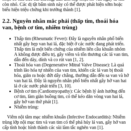
còn nhỏ. Các dị tật bẩm sinh này có thể được phát hiện sớm hoặc
biểu hiện triệu chứng khi trưởng thành [1].
2.2. Nguyên nhân mắc phải (thấp tim, thoái hóa
van, bệnh cơ tim, nhiễm trùng)
Thấp tim (Rheumatic Fever): Đây là nguyên nhân phổ biến
nhất gây hẹp van hai lá, đặc biệt ở các nước đang phát triển.
Thấp tim là một biến chứng của nhiễm liên cầu khuẩn nhóm
A không được điều trị, gây viêm và tổn thương các lá van tim,
dẫn đến dày, dính và co rút van [1, 2].
Thoái hóa van (Degenerative Mitral Valve Disease): Là quá
trình lão hóa tự nhiên của van tim, khiến các lá van bị thoái
hóa, giãn ra hoặc đứt dây chằng, thường dẫn đến sa van và hở
van hai lá. Đây là nguyên nhân phổ biến nhất gây hở van hai
lá ở các nước phát triển [3, 10].
Bệnh cơ tim (Cardiomyopathy): Các bệnh lý ảnh hưởng đến
cơ tim, làm giãn buồng tim, có thể kéo dãn vòng van hai lá,
gây hở van thứ phát [1].
Nhiễm trùng:
Viêm nội tâm mạc nhiễm khuẩn (Infective Endocarditis): Nhiễm
trùng lớp nội mạc tim và van tim có thể phá hủy lá van, gây hở van
cấp tính hoặc hình thành các sùi làm tắc nghẽn van [1].