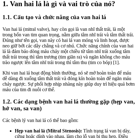
1. Van hai lá là gì và vai trò của nó?
1.1. Cấu tạo và chức năng của van hai lá
Van hai lá (mitral valve), hay còn gọi là van nhĩ thất trái, là một
trong bốn van tim quan trọng, nằm giữa tâm nhĩ trái và tâm thất trái.
Đúng như tên gọi, van này có hai lá van mỏng và linh hoạt, được
neo giữ bởi các dây chằng và cơ nhú. Chức năng chính của van hai
lá là đảm bảo dòng máu chảy một chiều từ tâm nhĩ trái xuống tâm
thất trái trong thì tâm trương (tim giãn ra) và ngăn không cho máu
trào ngược lên tâm nhĩ trái trong thì tâm thu (tim co bóp) [1].
Khi van hai lá hoạt động bình thường, nó sẽ mở hoàn toàn để máu
dễ dàng đi xuống tâm thất trái và đóng kín hoàn toàn để ngăn máu
chảy ngược. Sự phối hợp nhịp nhàng này giúp duy trì hiệu quả bơm
máu của tim đi nuôi cơ thể.
1.2. Các dạng bệnh van hai lá thường gặp (hẹp van,
hở van, sa van)
Các bệnh lý van hai lá có thể bao gồm:
Hẹp van hai lá (Mitral Stenosis):
Tình trạng lá van bị dày,
cứng hoặc dính vào nhau, làm cho lỗ van bị thu hẹp. Điều