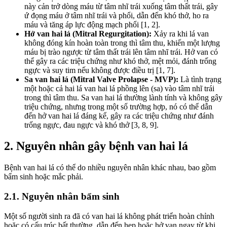
này cản trở dòng máu từ tâm nhĩ trái xuống tâm thất trái, gây
ứ đọng máu ở tâm nhĩ trái và phổi, dẫn đến khó thở, ho ra
máu và tăng áp lực động mạch phổi [1, 2].
Hở van hai lá (Mitral Regurgitation):
Xảy ra khi lá van
không đóng kín hoàn toàn trong thì tâm thu, khiến một lượng
máu bị trào ngược từ tâm thất trái lên tâm nhĩ trái. Hở van có
thể gây ra các triệu chứng như khó thở, mệt mỏi, đánh trống
ngực và suy tim nếu không được điều trị [1, 7].
Sa van hai lá (Mitral Valve Prolapse - MVP):
Là tình trạng
một hoặc cả hai lá van hai lá phồng lên (sa) vào tâm nhĩ trái
trong thì tâm thu. Sa van hai lá thường lành tính và không gây
triệu chứng, nhưng trong một số trường hợp, nó có thể dẫn
đến hở van hai lá đáng kể, gây ra các triệu chứng như đánh
trống ngực, đau ngực và khó thở [3, 8, 9].
2. Nguyên nhân gây bệnh van hai lá
Bệnh van hai lá có thể do nhiều nguyên nhân khác nhau, bao gồm
bẩm sinh hoặc mắc phải.
2.1. Nguyên nhân bẩm sinh
Một số người sinh ra đã có van hai lá không phát triển hoàn chỉnh
hoặc có cấu trúc bất thường, dẫn đến hẹp hoặc hở van ngay từ khi