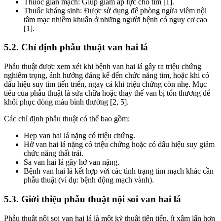
Thuốc giãn mạch: Giúp giảm áp lực cho tim [1].
Thuốc kháng sinh: Được sử dụng để phòng ngừa viêm nội
tâm mạc nhiễm khuẩn ở những người bệnh có nguy cơ cao
[1].
5.2. Chỉ định phẫu thuật van hai lá
Phẫu thuật được xem xét khi bệnh van hai lá gây ra triệu chứng
nghiêm trọng, ảnh hưởng đáng kể đến chức năng tim, hoặc khi có
dấu hiệu suy tim tiến triển, ngay cả khi triệu chứng còn nhẹ. Mục
tiêu của phẫu thuật là sửa chữa hoặc thay thế van bị tổn thương để
khôi phục dòng máu bình thường [2, 5].
Các chỉ định phẫu thuật có thể bao gồm:
Hẹp van hai lá nặng có triệu chứng.
Hở van hai lá nặng có triệu chứng hoặc có dấu hiệu suy giảm
chức năng thất trái.
Sa van hai lá gây hở van nặng.
Bệnh van hai lá kết hợp với các tình trạng tim mạch khác cần
phẫu thuật (ví dụ: bệnh động mạch vành).
5.3. Giới thiệu phẫu thuật nội soi van hai lá
Phẫu thuật nội soi van hai lá là một kỹ thuật tiên tiến, ít xâm lấn hơn