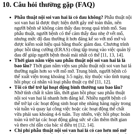
10. Câu hỏi thường gặp (FAQ)
Phẫu thuật nội soi van hai lá có đau không?
Phẫu thuật nội
soi van hai lá được thực hiện dưới gây mê toàn thân, nên
người bệnh sẽ không cảm thấy đau trong quá trình mổ. Sau
phẫu thuật, người bệnh có thể cảm thấy đau nhẹ ở vết mổ,
nhưng mức độ đau thường ít hơn đáng kể so với mổ mở và
được kiểm soát hiệu quả bằng thuốc giảm đau. Chương trình
phục hồi tăng cường (ERAS) cũng tập trung vào việc quản lý
đau để giúp người bệnh thoải mái nhất có thể [11, 13, 14].
Thời gian nằm viện sau phẫu thuật nội soi van hai lá là
bao lâu?
Thời gian nằm viện sau phẫu thuật nội soi van hai lá
thường ngắn hơn so với mổ mở. Trung bình, người bệnh có
thể xuất viện trong khoảng 3-5 ngày, tùy thuộc vào tình trạng
hồi phục cá nhân và loại phẫu thuật cụ thể [11, 12].
Tôi có thể trở lại hoạt động bình thường sau bao lâu?
Nhờ tính chất ít xâm lấn, thời gian hồi phục sau phẫu thuật
nội soi van hai lá nhanh hơn đáng kể. Nhiều người bệnh có
thể trở lại các hoạt động sinh hoạt nhẹ nhàng hàng ngày trong
vài tuần và quay lại công việc hoặc các hoạt động thể chất
vừa phải sau khoảng 4-6 tuần. Tuy nhiên, việc hồi phục hoàn
toàn và trở lại các hoạt động gắng sức sẽ cần thêm thời gian
và theo chỉ dẫn của bác sĩ điều trị [12, 14].
Chi phí phẫu thuật nội soi van hai lá có cao hơn mổ mở