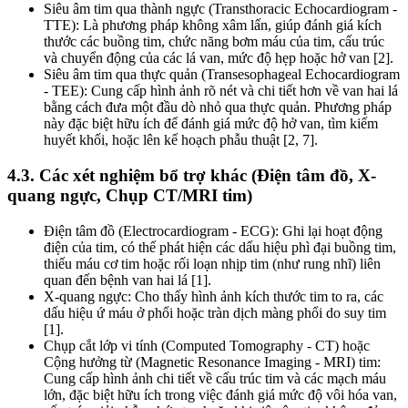
Siêu âm tim qua thành ngực (Transthoracic Echocardiogram -
TTE): Là phương pháp không xâm lấn, giúp đánh giá kích
thước các buồng tim, chức năng bơm máu của tim, cấu trúc
và chuyển động của các lá van, mức độ hẹp hoặc hở van [2].
Siêu âm tim qua thực quản (Transesophageal Echocardiogram
- TEE): Cung cấp hình ảnh rõ nét và chi tiết hơn về van hai lá
bằng cách đưa một đầu dò nhỏ qua thực quản. Phương pháp
này đặc biệt hữu ích để đánh giá mức độ hở van, tìm kiếm
huyết khối, hoặc lên kế hoạch phẫu thuật [2, 7].
4.3. Các xét nghiệm bổ trợ khác (Điện tâm đồ, X-
quang ngực, Chụp CT/MRI tim)
Điện tâm đồ (Electrocardiogram - ECG): Ghi lại hoạt động
điện của tim, có thể phát hiện các dấu hiệu phì đại buồng tim,
thiếu máu cơ tim hoặc rối loạn nhịp tim (như rung nhĩ) liên
quan đến bệnh van hai lá [1].
X-quang ngực: Cho thấy hình ảnh kích thước tim to ra, các
dấu hiệu ứ máu ở phổi hoặc tràn dịch màng phổi do suy tim
[1].
Chụp cắt lớp vi tính (Computed Tomography - CT) hoặc
Cộng hưởng từ (Magnetic Resonance Imaging - MRI) tim:
Cung cấp hình ảnh chi tiết về cấu trúc tim và các mạch máu
lớn, đặc biệt hữu ích trong việc đánh giá mức độ vôi hóa van,