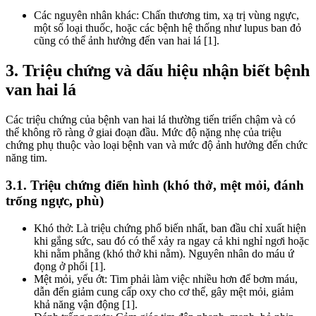
Các nguyên nhân khác: Chấn thương tim, xạ trị vùng ngực,
một số loại thuốc, hoặc các bệnh hệ thống như lupus ban đỏ
cũng có thể ảnh hưởng đến van hai lá [1].
3. Triệu chứng và dấu hiệu nhận biết bệnh
van hai lá
Các triệu chứng của bệnh van hai lá thường tiến triển chậm và có
thể không rõ ràng ở giai đoạn đầu. Mức độ nặng nhẹ của triệu
chứng phụ thuộc vào loại bệnh van và mức độ ảnh hưởng đến chức
năng tim.
3.1. Triệu chứng điển hình (khó thở, mệt mỏi, đánh
trống ngực, phù)
Khó thở: Là triệu chứng phổ biến nhất, ban đầu chỉ xuất hiện
khi gắng sức, sau đó có thể xảy ra ngay cả khi nghỉ ngơi hoặc
khi nằm phẳng (khó thở khi nằm). Nguyên nhân do máu ứ
đọng ở phổi [1].
Mệt mỏi, yếu ớt: Tim phải làm việc nhiều hơn để bơm máu,
dẫn đến giảm cung cấp oxy cho cơ thể, gây mệt mỏi, giảm
khả năng vận động [1].