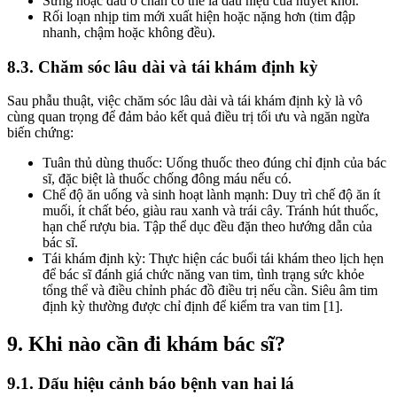
Sưng hoặc đau ở chân có thể là dấu hiệu của huyết khối.
Rối loạn nhịp tim mới xuất hiện hoặc nặng hơn (tim đập
nhanh, chậm hoặc không đều).
8.3. Chăm sóc lâu dài và tái khám định kỳ
Sau phẫu thuật, việc chăm sóc lâu dài và tái khám định kỳ là vô
cùng quan trọng để đảm bảo kết quả điều trị tối ưu và ngăn ngừa
biến chứng:
Tuân thủ dùng thuốc: Uống thuốc theo đúng chỉ định của bác
sĩ, đặc biệt là thuốc chống đông máu nếu có.
Chế độ ăn uống và sinh hoạt lành mạnh: Duy trì chế độ ăn ít
muối, ít chất béo, giàu rau xanh và trái cây. Tránh hút thuốc,
hạn chế rượu bia. Tập thể dục đều đặn theo hướng dẫn của
bác sĩ.
Tái khám định kỳ: Thực hiện các buổi tái khám theo lịch hẹn
để bác sĩ đánh giá chức năng van tim, tình trạng sức khỏe
tổng thể và điều chỉnh phác đồ điều trị nếu cần. Siêu âm tim
định kỳ thường được chỉ định để kiểm tra van tim [1].
9. Khi nào cần đi khám bác sĩ?
9.1. Dấu hiệu cảnh báo bệnh van hai lá