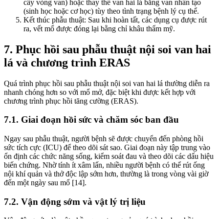
cấy vòng van) hoặc thay thế van hai lá bằng van nhân tạo
(sinh học hoặc cơ học) tùy theo tình trạng bệnh lý cụ thể.
Kết thúc phẫu thuật: Sau khi hoàn tất, các dụng cụ được rút
ra, vết mổ được đóng lại bằng chỉ khâu thẩm mỹ.
7. Phục hồi sau phẫu thuật nội soi van hai
lá và chương trình ERAS
Quá trình phục hồi sau phẫu thuật nội soi van hai lá thường diễn ra
nhanh chóng hơn so với mổ mở, đặc biệt khi được kết hợp với
chương trình phục hồi tăng cường (ERAS).
7.1. Giai đoạn hồi sức và chăm sóc ban đầu
Ngay sau phẫu thuật, người bệnh sẽ được chuyển đến phòng hồi
sức tích cực (ICU) để theo dõi sát sao. Giai đoạn này tập trung vào
ổn định các chức năng sống, kiểm soát đau và theo dõi các dấu hiệu
biến chứng. Nhờ tính ít xâm lấn, nhiều người bệnh có thể rút ống
nội khí quản và thở độc lập sớm hơn, thường là trong vòng vài giờ
đến một ngày sau mổ [14].
7.2. Vận động sớm và vật lý trị liệu