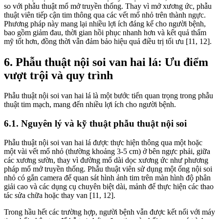
so với phẫu thuật mổ mở truyền thống. Thay vì mở xương ức, phẫu
thuật viên tiếp cận tim thông qua các vết mổ nhỏ trên thành ngực.
Phương pháp này mang lại nhiều lợi ích đáng kể cho người bệnh,
bao gồm giảm đau, thời gian hồi phục nhanh hơn và kết quả thẩm
mỹ tốt hơn, đồng thời vẫn đảm bảo hiệu quả điều trị tối ưu [11, 12].
6. Phẫu thuật nội soi van hai lá: Ưu điểm
vượt trội và quy trình
Phẫu thuật nội soi van hai lá là một bước tiến quan trọng trong phẫu
thuật tim mạch, mang đến nhiều lợi ích cho người bệnh.
6.1. Nguyên lý và kỹ thuật phẫu thuật nội soi
Phẫu thuật nội soi van hai lá được thực hiện thông qua một hoặc
một vài vết mổ nhỏ (thường khoảng 3-5 cm) ở bên ngực phải, giữa
các xương sườn, thay vì đường mổ dài dọc xương ức như phương
pháp mổ mở truyền thống. Phẫu thuật viên sử dụng một ống nội soi
nhỏ có gắn camera để quan sát hình ảnh tim trên màn hình độ phân
giải cao và các dụng cụ chuyên biệt dài, mảnh để thực hiện các thao
tác sửa chữa hoặc thay van [11, 12].
Trong hầu hết các trường hợp, người bệnh vẫn được kết nối với máy