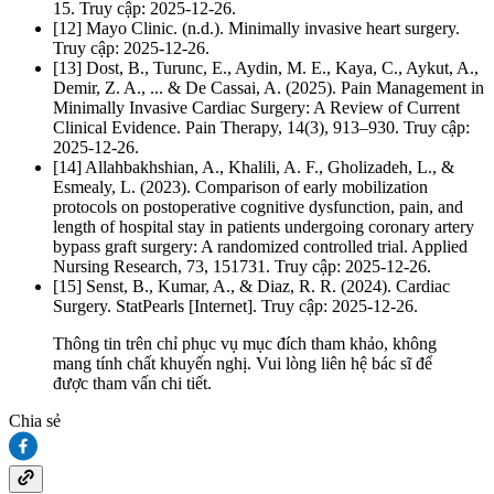
15. Truy cập: 2025-12-26.
[12] Mayo Clinic. (n.d.). Minimally invasive heart surgery.
Truy cập: 2025-12-26.
[13] Dost, B., Turunc, E., Aydin, M. E., Kaya, C., Aykut, A.,
Demir, Z. A., ... & De Cassai, A. (2025). Pain Management in
Minimally Invasive Cardiac Surgery: A Review of Current
Clinical Evidence. Pain Therapy, 14(3), 913–930. Truy cập:
2025-12-26.
[14] Allahbakhshian, A., Khalili, A. F., Gholizadeh, L., &
Esmealy, L. (2023). Comparison of early mobilization
protocols on postoperative cognitive dysfunction, pain, and
length of hospital stay in patients undergoing coronary artery
bypass graft surgery: A randomized controlled trial. Applied
Nursing Research, 73, 151731. Truy cập: 2025-12-26.
[15] Senst, B., Kumar, A., & Diaz, R. R. (2024).
Cardiac
Surgery. StatPearls [Internet]. Truy cập: 2025-12-26.
Thông tin trên chỉ phục vụ mục đích tham khảo, không
mang tính chất khuyến nghị. Vui lòng liên hệ bác sĩ để
được tham vấn chi tiết.
Chia sẻ