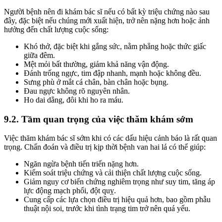
Người bệnh nên đi khám bác sĩ nếu có bất kỳ triệu chứng nào sau
đây, đặc biệt nếu chúng mới xuất hiện, trở nên nặng hơn hoặc ảnh
hưởng đến chất lượng cuộc sống:
Khó thở, đặc biệt khi gắng sức, nằm phẳng hoặc thức giấc
giữa đêm.
Mệt mỏi bất thường, giảm khả năng vận động.
Đánh trống ngực, tim đập nhanh, mạnh hoặc không đều.
Sưng phù ở mắt cá chân, bàn chân hoặc bụng.
Đau ngực không rõ nguyên nhân.
Ho dai dẳng, đôi khi ho ra máu.
9.2. Tầm quan trọng của việc thăm khám sớm
Việc thăm khám bác sĩ sớm khi có các dấu hiệu cảnh báo là rất quan
trọng. Chẩn đoán và điều trị kịp thời bệnh van hai lá có thể giúp:
Ngăn ngừa bệnh tiến triển nặng hơn.
Kiểm soát triệu chứng và cải thiện chất lượng cuộc sống.
Giảm nguy cơ biến chứng nghiêm trọng như suy tim, tăng áp
lực động mạch phổi, đột quỵ.
Cung cấp các lựa chọn điều trị hiệu quả hơn, bao gồm phẫu
thuật nội soi, trước khi tình trạng tim trở nên quá yếu.