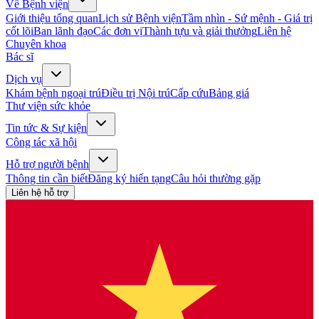
Về Bệnh viện
Giới thiệu tổng quan
Lịch sử Bệnh viện
Tầm nhìn - Sứ mệnh - Giá trị
cốt lõi
Ban lãnh đạo
Các đơn vị
Thành tựu và giải thưởng
Liên hệ
Chuyên khoa
Bác sĩ
Dịch vụ
Khám bệnh ngoại trú
Điều trị Nội trú
Cấp cứu
Bảng giá
Thư viện sức khỏe
Tin tức & Sự kiện
Công tác xã hội
Hỗ trợ người bệnh
Thông tin cần biết
Đăng ký hiến tạng
Câu hỏi thường gặp
Liên hệ hỗ trợ