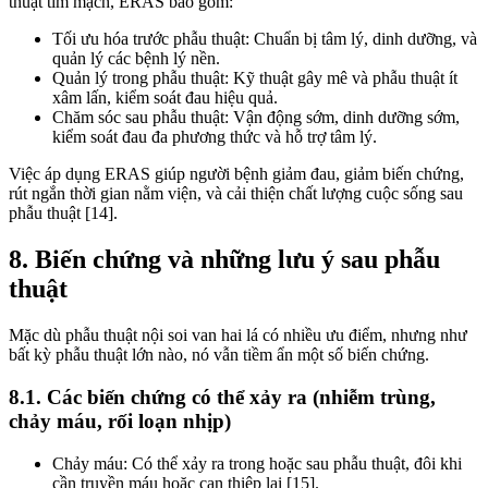
thuật tim mạch, ERAS bao gồm:
Tối ưu hóa trước phẫu thuật: Chuẩn bị tâm lý, dinh dưỡng, và
quản lý các bệnh lý nền.
Quản lý trong phẫu thuật: Kỹ thuật gây mê và phẫu thuật ít
xâm lấn, kiểm soát đau hiệu quả.
Chăm sóc sau phẫu thuật: Vận động sớm, dinh dưỡng sớm,
kiểm soát đau đa phương thức và hỗ trợ tâm lý.
Việc áp dụng ERAS giúp người bệnh giảm đau, giảm biến chứng,
rút ngắn thời gian nằm viện, và cải thiện chất lượng cuộc sống sau
phẫu thuật [14].
8. Biến chứng và những lưu ý sau phẫu
thuật
Mặc dù phẫu thuật nội soi van hai lá có nhiều ưu điểm, nhưng như
bất kỳ phẫu thuật lớn nào, nó vẫn tiềm ẩn một số biến chứng.
8.1. Các biến chứng có thể xảy ra (nhiễm trùng,
chảy máu, rối loạn nhịp)
Chảy máu: Có thể xảy ra trong hoặc sau phẫu thuật, đôi khi
cần truyền máu hoặc can thiệp lại [15].