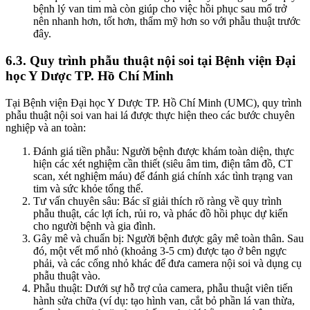
bệnh lý van tim mà còn giúp cho việc hồi phục sau mổ trở
nên nhanh hơn, tốt hơn, thẩm mỹ hơn so với phẫu thuật trước
đây.
6.3. Quy trình phẫu thuật nội soi tại Bệnh viện Đại
học Y Dược TP. Hồ Chí Minh
Tại Bệnh viện Đại học Y Dược TP. Hồ Chí Minh (UMC), quy trình
phẫu thuật nội soi van hai lá được thực hiện theo các bước chuyên
nghiệp và an toàn:
Đánh giá tiền phẫu: Người bệnh được khám toàn diện, thực
hiện các xét nghiệm cần thiết (siêu âm tim, điện tâm đồ, CT
scan, xét nghiệm máu) để đánh giá chính xác tình trạng van
tim và sức khỏe tổng thể.
Tư vấn chuyên sâu: Bác sĩ giải thích rõ ràng về quy trình
phẫu thuật, các lợi ích, rủi ro, và phác đồ hồi phục dự kiến
cho người bệnh và gia đình.
Gây mê và chuẩn bị: Người bệnh được gây mê toàn thân. Sau
đó, một vết mổ nhỏ (khoảng 3-5 cm) được tạo ở bên ngực
phải, và các cổng nhỏ khác để đưa camera nội soi và dụng cụ
phẫu thuật vào.
Phẫu thuật: Dưới sự hỗ trợ của camera, phẫu thuật viên tiến
hành sửa chữa (ví dụ: tạo hình van, cắt bỏ phần lá van thừa,