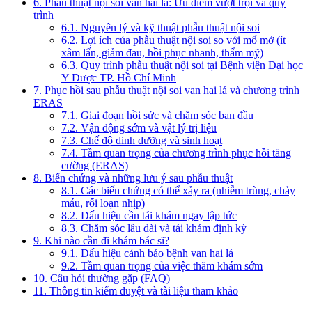
6. Phẫu thuật nội soi van hai lá: Ưu điểm vượt trội và quy
trình
6.1. Nguyên lý và kỹ thuật phẫu thuật nội soi
6.2. Lợi ích của phẫu thuật nội soi so với mổ mở (ít
xâm lấn, giảm đau, hồi phục nhanh, thẩm mỹ)
6.3. Quy trình phẫu thuật nội soi tại Bệnh viện Đại học
Y Dược TP. Hồ Chí Minh
7. Phục hồi sau phẫu thuật nội soi van hai lá và chương trình
ERAS
7.1. Giai đoạn hồi sức và chăm sóc ban đầu
7.2. Vận động sớm và vật lý trị liệu
7.3. Chế độ dinh dưỡng và sinh hoạt
7.4. Tầm quan trọng của chương trình phục hồi tăng
cường (ERAS)
8. Biến chứng và những lưu ý sau phẫu thuật
8.1. Các biến chứng có thể xảy ra (nhiễm trùng, chảy
máu, rối loạn nhịp)
8.2. Dấu hiệu cần tái khám ngay lập tức
8.3. Chăm sóc lâu dài và tái khám định kỳ
9. Khi nào cần đi khám bác sĩ?
9.1. Dấu hiệu cảnh báo bệnh van hai lá
9.2. Tầm quan trọng của việc thăm khám sớm
10. Câu hỏi thường gặp (FAQ)
11. Thông tin kiểm duyệt và tài liệu tham khảo