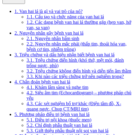
1. Van hai lá là gì và vai trò của nó?
1.1. Cấu tạo và chức năng của van hai lá
1.2. Các dạng bệnh van hai lá thường gặp (hẹp van, hở
van, sa van)
2. Nguyên nhân gây bệnh van hai lá
2.1. Nguyên nhân bẩm sinh
2.2. Nguyên nhân mắc phải (thấp tim, thoái hóa van,
bệnh cơ tim, nhiễm trùng)
3. Triệu chứng và dấu hiệu nhận biết bệnh van hai lá
3.1. Triệu chứng điển hình (khó thở, mệt mỏi, đánh
trống ngực, phù)
3.2. Triệu chứng không điển hình và diễn tiến âm thầm
3.3. Khi nào các triệu chứng trở nên nghiêm trọng?
4. Chẩn đoán bệnh van hai lá
4.1. Khám lâm sàng và nghe tim
4.2. Siêu âm tim (Echocardiogram) – phương pháp chủ
yếu
4.3. Các xét nghiệm bổ trợ khác (Điện tâm đồ, X-
quang ngực, Chụp CT/MRI tim)
5. Phương pháp điều trị bệnh van hai lá
5.1. Điều trị nội khoa (thuốc men)
5.2. Chỉ định phẫu thuật van hai lá
5.3. Giới thiệu phẫu thuật nội soi van hai lá