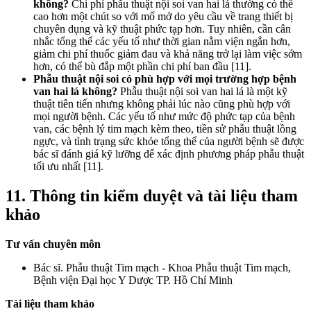
không?
Chi phí phẫu thuật nội soi van hai lá thường có thể
cao hơn một chút so với mổ mở do yêu cầu về trang thiết bị
chuyên dụng và kỹ thuật phức tạp hơn. Tuy nhiên, cần cân
nhắc tổng thể các yếu tố như thời gian nằm viện ngắn hơn,
giảm chi phí thuốc giảm đau và khả năng trở lại làm việc sớm
hơn, có thể bù đắp một phần chi phí ban đầu [11].
Phẫu thuật nội soi có phù hợp với mọi trường hợp bệnh
van hai lá không?
Phẫu thuật nội soi van hai lá là một kỹ
thuật tiên tiến nhưng không phải lúc nào cũng phù hợp với
mọi người bệnh. Các yếu tố như mức độ phức tạp của bệnh
van, các bệnh lý tim mạch kèm theo, tiền sử phẫu thuật lồng
ngực, và tình trạng sức khỏe tổng thể của người bệnh sẽ được
bác sĩ đánh giá kỹ lưỡng để xác định phương pháp phẫu thuật
tối ưu nhất [11].
11. Thông tin kiểm duyệt và tài liệu tham
khảo
Tư vấn chuyên môn
Bác sĩ. Phẫu thuật Tim mạch - Khoa Phẫu thuật Tim mạch,
Bệnh viện Đại học Y Dược TP. Hồ Chí Minh
Tài liệu tham khảo