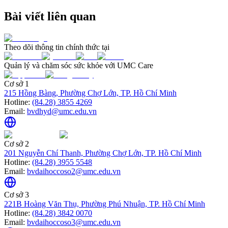
Bài viết liên quan
Theo dõi thông tin chính thức tại
Quản lý và chăm sóc sức khỏe với UMC Care
Cơ sở 1
215 Hồng Bàng, Phường Chợ Lớn, TP. Hồ Chí Minh
Hotline:
(84.28) 3855 4269
Email:
bvdhyd@umc.edu.vn
Cơ sở 2
201 Nguyễn Chí Thanh, Phường Chợ Lớn, TP. Hồ Chí Minh
Hotline:
(84.28) 3955 5548
Email:
bvdaihoccoso2@umc.edu.vn
Cơ sở 3
221B Hoàng Văn Thụ, Phường Phú Nhuận, TP. Hồ Chí Minh
Hotline:
(84.28) 3842 0070
Email:
bvdaihoccoso3@umc.edu.vn