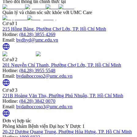
Theo dõi thông tin chính thức tại
Quản lý và chăm sóc sức khỏe với UMC Care
Cơ sở 1
215 Hồng Bàng, Phường Chợ Lớn, TP. Hồ Chí Minh
Hotline:
(84.28) 3855 4269
Email:
bvdhyd@umc.edu.vn
Cơ sở 2
201 Nguyễn Chí Thanh, Phường Chợ Lớn, TP. Hồ Chí Minh
Hotline:
(84.28) 3955 5548
Email:
bvdaihoccoso2@umc.edu.vn
Cơ sở 3
221B Hoàng Văn Thụ, Phường Phú Nhuận, TP. Hồ Chí Minh
Hotline:
(84.28) 3842 0070
Email:
bvdaihoccoso3@umc.edu.vn
Đơn vị hợp tác
Phòng khám Bệnh viện Đại học Y Dược 1
20-22 Dương Quang Trung, Phường Hòa Hưng, TP. Hồ Chí Minh