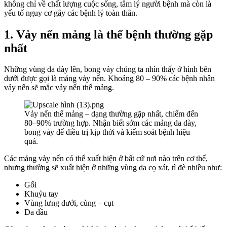
không chỉ về chất lượng cuộc sống, tâm lý người bệnh mà còn là
yếu tố nguy cơ gây các bệnh lý toàn thân.
1. Vảy nến mảng là thể bệnh thường gặp
nhất
Những vùng da dày lên, bong vảy chúng ta nhìn thấy ở hình bên
dưới được gọi là mảng vảy nến. Khoảng 80 – 90% các bệnh nhân
vảy nến sẽ mắc vảy nến thể mảng.
Vảy nến thể mảng – dạng thường gặp nhất, chiếm đến
80–90% trường hợp. Nhận biết sớm các mảng da dày,
bong vảy để điều trị kịp thời và kiểm soát bệnh hiệu
quả.
Các mảng vảy nến có thể xuất hiện ở bất cứ nơi nào trên cơ thể,
nhưng thường sẽ xuất hiện ở những vùng da cọ xát, tì đè nhiều như:
Gối
Khuỷu tay
Vùng lưng dưới, cùng – cụt
Da đầu