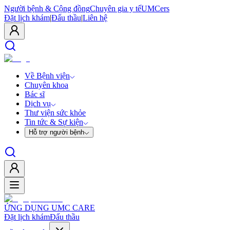
Người bệnh & Cộng đồng
Chuyên gia y tế
UMCers
Đặt lịch khám
|
Đấu thầu
|
Liên hệ
Về Bệnh viện
Chuyên khoa
Bác sĩ
Dịch vụ
Thư viện sức khỏe
Tin tức & Sự kiện
Hỗ trợ người bệnh
ỨNG DỤNG UMC CARE
Đặt lịch khám
Đấu thầu