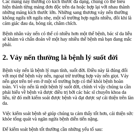
Các mảng này thường có kích thước đa dạng, chúng có thể biểu
hiện thành từng mảng đơn độc trên da hoặc hợp lại với nhau thành
những mảng kích thước lớn. Những sang thương vảy nến thường
không ngứa tới ngứa nhẹ, một số trường hợp ngứa nhiều, đôi khi là
cảm giác đau da, bỏng rát, châm chích.
Bệnh nhân vảy nến có thể có nhiều hơn một thể bệnh, bác sĩ da liễu
sẽ khám và chẩn đoán về một hay nhiều thể bệnh mà bạn đang mắc
phải.
2. Vảy nến thường là bệnh lý suốt đời
Bệnh vảy nến là bệnh lý mạn tính, suốt đời. Điều này là đúng đối
với mọi thể bệnh vảy nến, ngoại trừ trường hợp vảy nến giọt. Vảy
nến giọt trên trẻ em ở một số trường hợp có thể khỏi bệnh hoàn
toàn. Vì vảy nến là một bệnh lý suốt đời, chính vì vậy chúng ta cần
phải hiểu về bệnh và được điều trị bởi các bác sĩ chuyên khoa da
liễu, từ đó mới kiểm soát được bệnh và đạt được sự cải thiện trên làn
da.
Việc kiểm soát bệnh sẽ giúp chúng ta cảm thấy tốt hơn, cải thiện sức
khỏe tổng quát và ngăn ngừa bệnh diễn tiến nặng.
Để kiểm soát bệnh tốt thường cần những yếu tố sau: