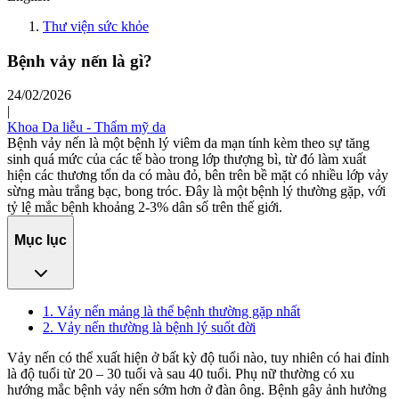
Thư viện sức khỏe
Bệnh vảy nến là gì?
24/02/2026
|
Khoa Da liễu - Thẩm mỹ da
Bệnh vảy nến là một bệnh lý viêm da mạn tính kèm theo sự tăng
sinh quá mức của các tế bào trong lớp thượng bì, từ đó làm xuất
hiện các thương tổn da có màu đỏ, bên trên bề mặt có nhiều lớp vảy
sừng màu trắng bạc, bong tróc. Đây là một bệnh lý thường gặp, với
tỷ lệ mắc bệnh khoảng 2-3% dân số trên thế giới.
Mục lục
1. Vảy nến mảng là thể bệnh thường gặp nhất
2. Vảy nến thường là bệnh lý suốt đời
Vảy nến có thể xuất hiện ở bất kỳ độ tuổi nào, tuy nhiên có hai đỉnh
là độ tuổi từ 20 – 30 tuổi và sau 40 tuổi. Phụ nữ thường có xu
hướng mắc bệnh vảy nến sớm hơn ở đàn ông. Bệnh gây ảnh hưởng