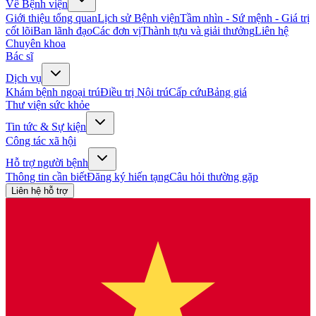
Về Bệnh viện
Giới thiệu tổng quan
Lịch sử Bệnh viện
Tầm nhìn - Sứ mệnh - Giá trị
cốt lõi
Ban lãnh đạo
Các đơn vị
Thành tựu và giải thưởng
Liên hệ
Chuyên khoa
Bác sĩ
Dịch vụ
Khám bệnh ngoại trú
Điều trị Nội trú
Cấp cứu
Bảng giá
Thư viện sức khỏe
Tin tức & Sự kiện
Công tác xã hội
Hỗ trợ người bệnh
Thông tin cần biết
Đăng ký hiến tạng
Câu hỏi thường gặp
Liên hệ hỗ trợ