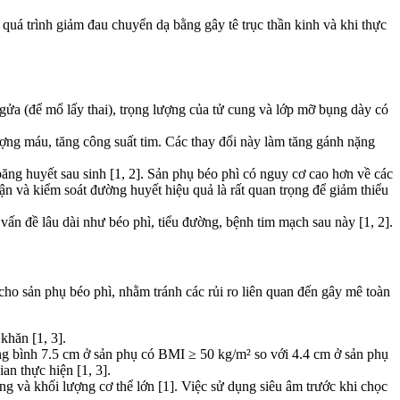
 quá trình giảm đau chuyển dạ bằng gây tê trục thần kinh và khi thực
ửa (để mổ lấy thai), trọng lượng của tử cung và lớp mỡ bụng dày có
ượng máu, tăng công suất tim. Các thay đổi này làm tăng gánh nặng
băng huyết sau sinh [1, 2]. Sản phụ béo phì có nguy cơ cao hơn về các
n và kiểm soát đường huyết hiệu quả là rất quan trọng để giảm thiểu
 vấn đề lâu dài như béo phì, tiểu đường, bệnh tim mạch sau này [1, 2].
cho sản phụ béo phì, nhằm tránh các rủi ro liên quan đến gây mê toàn
khăn [1, 3].
ng bình 7.5 cm ở sản phụ có BMI ≥ 50 kg/m² so với 4.4 cm ở sản phụ
an thực hiện [1, 3].
g và khối lượng cơ thể lớn [1]. Việc sử dụng siêu âm trước khi chọc