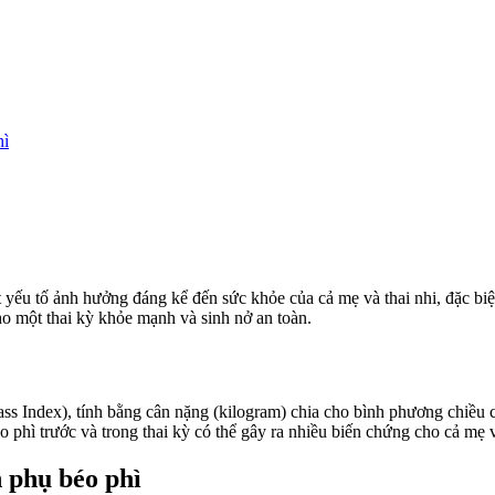
hì
yếu tố ảnh hưởng đáng kể đến sức khỏe của cả mẹ và thai nhi, đặc biệt
cho một thai kỳ khỏe mạnh và sinh nở an toàn.
s Index), tính bằng cân nặng (kilogram) chia cho bình phương chiều c
éo phì trước và trong thai kỳ có thể gây ra nhiều biến chứng cho cả mẹ 
n phụ béo phì