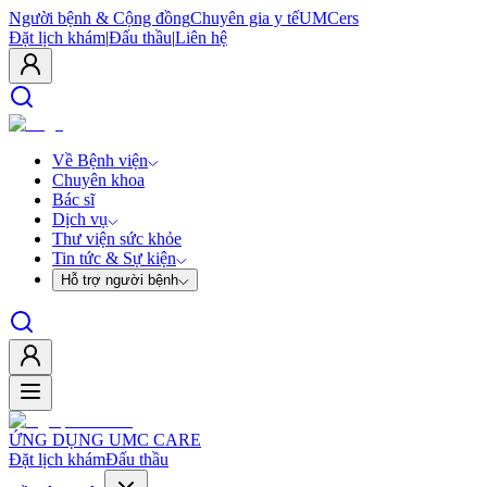
Người bệnh & Cộng đồng
Chuyên gia y tế
UMCers
Đặt lịch khám
|
Đấu thầu
|
Liên hệ
Về Bệnh viện
Chuyên khoa
Bác sĩ
Dịch vụ
Thư viện sức khỏe
Tin tức & Sự kiện
Hỗ trợ người bệnh
ỨNG DỤNG UMC CARE
Đặt lịch khám
Đấu thầu