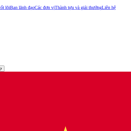
ốt lõi
Ban lãnh đạo
Các đơn vị
Thành tựu và giải thưởng
Liên hệ
rợ