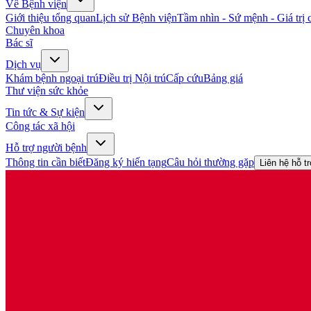
Về Bệnh viện
Giới thiệu tổng quan
Lịch sử Bệnh viện
Tầm nhìn - Sứ mệnh - Giá trị c
Chuyên khoa
Bác sĩ
Dịch vụ
Khám bệnh ngoại trú
Điều trị Nội trú
Cấp cứu
Bảng giá
Thư viện sức khỏe
Tin tức & Sự kiện
Công tác xã hội
Hỗ trợ người bệnh
Thông tin cần biết
Đăng ký hiến tạng
Câu hỏi thường gặp
Liên hệ hỗ t