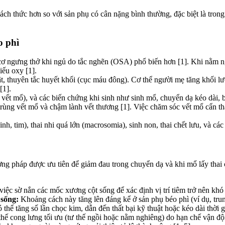
hách thức hơn so với sản phụ có cân nặng bình thường, đặc biệt là trong
o phì
cơ ngưng thở khi ngủ do tắc nghẽn (OSA) phổ biến hơn [1]. Khi nằm ng
iếu oxy [1].
ật, thuyên tắc huyết khối (cục máu đông). Cơ thể người mẹ tăng khối l
[1].
 vết mổ), và các biến chứng khi sinh như sinh mổ, chuyển dạ kéo dài, 
ùng vết mổ và chậm lành vết thương [1]. Việc chăm sóc vết mổ cẩn thậ
nh, tim), thai nhi quá lớn (macrosomia), sinh non, thai chết lưu, và các
ơng pháp được ưu tiên để giảm đau trong chuyển dạ và khi mổ lấy thai 
ệc sờ nắn các mốc xương cột sống để xác định vị trí tiêm trở nên khó 
sống:
Khoảng cách này tăng lên đáng kể ở sản phụ béo phì (ví dụ, tru
thể tăng số lần chọc kim, dẫn đến thất bại kỹ thuật hoặc kéo dài thời gi
hế cong lưng tối ưu (tư thế ngồi hoặc nằm nghiêng) do hạn chế vận độn