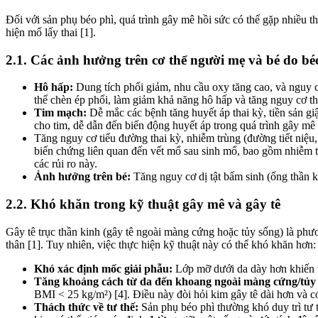
Đối với sản phụ béo phì, quá trình gây mê hồi sức có thể gặp nhiều t
hiện mổ lấy thai [1].
2.1. Các ảnh hưởng trên cơ thể người mẹ và bé do bé
Hô hấp:
Dung tích phổi giảm, nhu cầu oxy tăng cao, và nguy 
thể chèn ép phổi, làm giảm khả năng hô hấp và tăng nguy cơ th
Tim mạch:
Dễ mắc các bệnh tăng huyết áp thai kỳ, tiền sản gi
cho tim, dễ dẫn đến biến động huyết áp trong quá trình gây mê 
Tăng nguy cơ tiểu đường thai kỳ, nhiễm trùng (đường tiết niệu,
biến chứng liên quan đến vết mổ sau sinh mổ, bao gồm nhiễm tr
các rủi ro này.
Ảnh hưởng trên bé:
Tăng nguy cơ dị tật bẩm sinh (ống thần ki
2.2. Khó khăn trong kỹ thuật gây mê và gây tê
Gây tê trục thần kinh (gây tê ngoài màng cứng hoặc tủy sống) là phư
thân [1]. Tuy nhiên, việc thực hiện kỹ thuật này có thể khó khăn hơn:
Khó xác định mốc giải phẫu:
Lớp mỡ dưới da dày hơn khiến vi
Tăng khoảng cách từ da đến khoang ngoài màng cứng/tủy 
BMI < 25 kg/m²) [4]. Điều này đòi hỏi kim gây tê dài hơn và có 
Thách thức về tư thế:
Sản phụ béo phì thường khó duy trì tư t