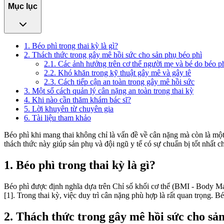
Mục lục
1. Béo phì trong thai kỳ là gì?
2. Thách thức trong gây mê hồi sức cho sản phụ béo phì
2.1. Các ảnh hưởng trên cơ thể người mẹ và bé do béo p
2.2. Khó khăn trong kỹ thuật gây mê và gây tê
2.3. Cách tiếp cận an toàn trong gây mê hồi sức
3. Một số cách quản lý cân nặng an toàn trong thai kỳ
4. Khi nào cần thăm khám bác sĩ?
5. Lời khuyên từ chuyên gia
6. Tài liệu tham khảo
Béo phì khi mang thai không chỉ là vấn đề về cân nặng mà còn là một 
thách thức này giúp sản phụ và đội ngũ y tế có sự chuẩn bị tốt nhất 
1. Béo phì trong thai kỳ là gì?
Béo phì được định nghĩa dựa trên Chỉ số khối cơ thể (BMI - Body Mas
[1]. Trong thai kỳ, việc duy trì cân nặng phù hợp là rất quan trọng. B
2. Thách thức trong gây mê hồi sức cho sả