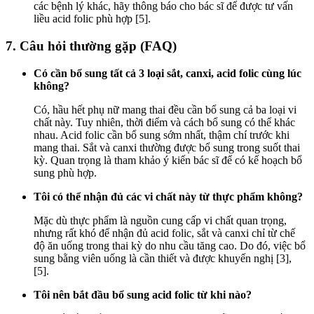
các bệnh lý khác, hãy thông báo cho bác sĩ để được tư vấn
liều acid folic phù hợp [5].
7. Câu hỏi thường gặp (FAQ)
Có cần bổ sung tất cả 3 loại sắt, canxi, acid folic cùng lúc
không?
Có, hầu hết phụ nữ mang thai đều cần bổ sung cả ba loại vi
chất này. Tuy nhiên, thời điểm và cách bổ sung có thể khác
nhau. Acid folic cần bổ sung sớm nhất, thậm chí trước khi
mang thai. Sắt và canxi thường được bổ sung trong suốt thai
kỳ. Quan trọng là tham khảo ý kiến bác sĩ để có kế hoạch bổ
sung phù hợp.
Tôi có thể nhận đủ các vi chất này từ thực phẩm không?
Mặc dù thực phẩm là nguồn cung cấp vi chất quan trọng,
nhưng rất khó để nhận đủ acid folic, sắt và canxi chỉ từ chế
độ ăn uống trong thai kỳ do nhu cầu tăng cao. Do đó, việc bổ
sung bằng viên uống là cần thiết và được khuyến nghị [3],
[5].
Tôi nên bắt đầu bổ sung acid folic từ khi nào?