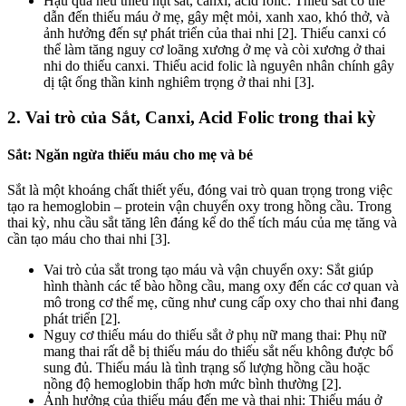
Hậu quả nếu thiếu hụt sắt, canxi, acid folic: Thiếu sắt có thể
dẫn đến thiếu máu ở mẹ, gây mệt mỏi, xanh xao, khó thở, và
ảnh hưởng đến sự phát triển của thai nhi [2]. Thiếu canxi có
thể làm tăng nguy cơ loãng xương ở mẹ và còi xương ở thai
nhi do thiếu canxi. Thiếu acid folic là nguyên nhân chính gây
dị tật ống thần kinh nghiêm trọng ở thai nhi [3].
2. Vai trò của Sắt, Canxi, Acid Folic trong thai kỳ
Sắt: Ngăn ngừa thiếu máu cho mẹ và bé
Sắt là một khoáng chất thiết yếu, đóng vai trò quan trọng trong việc
tạo ra hemoglobin – protein vận chuyển oxy trong hồng cầu. Trong
thai kỳ, nhu cầu sắt tăng lên đáng kể do thể tích máu của mẹ tăng và
cần tạo máu cho thai nhi [3].
Vai trò của sắt trong tạo máu và vận chuyển oxy: Sắt giúp
hình thành các tế bào hồng cầu, mang oxy đến các cơ quan và
mô trong cơ thể mẹ, cũng như cung cấp oxy cho thai nhi đang
phát triển [2].
Nguy cơ thiếu máu do thiếu sắt ở phụ nữ mang thai: Phụ nữ
mang thai rất dễ bị thiếu máu do thiếu sắt nếu không được bổ
sung đủ. Thiếu máu là tình trạng số lượng hồng cầu hoặc
nồng độ hemoglobin thấp hơn mức bình thường [2].
Ảnh hưởng của thiếu máu đến mẹ và thai nhi: Thiếu máu ở