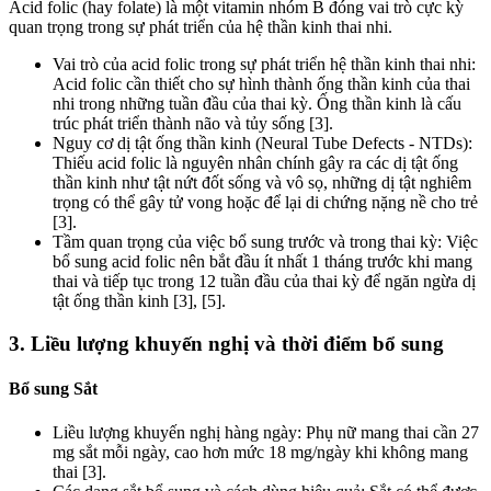
Acid folic (hay folate) là một vitamin nhóm B đóng vai trò cực kỳ
quan trọng trong sự phát triển của hệ thần kinh thai nhi.
Vai trò của acid folic trong sự phát triển hệ thần kinh thai nhi:
Acid folic cần thiết cho sự hình thành ống thần kinh của thai
nhi trong những tuần đầu của thai kỳ. Ống thần kinh là cấu
trúc phát triển thành não và tủy sống [3].
Nguy cơ dị tật ống thần kinh (Neural Tube Defects - NTDs):
Thiếu acid folic là nguyên nhân chính gây ra các dị tật ống
thần kinh như tật nứt đốt sống và vô sọ, những dị tật nghiêm
trọng có thể gây tử vong hoặc để lại di chứng nặng nề cho trẻ
[3].
Tầm quan trọng của việc bổ sung trước và trong thai kỳ: Việc
bổ sung acid folic nên bắt đầu ít nhất 1 tháng trước khi mang
thai và tiếp tục trong 12 tuần đầu của thai kỳ để ngăn ngừa dị
tật ống thần kinh [3], [5].
3. Liều lượng khuyến nghị và thời điểm bổ sung
Bổ sung Sắt
Liều lượng khuyến nghị hàng ngày: Phụ nữ mang thai cần 27
mg sắt mỗi ngày, cao hơn mức 18 mg/ngày khi không mang
thai [3].