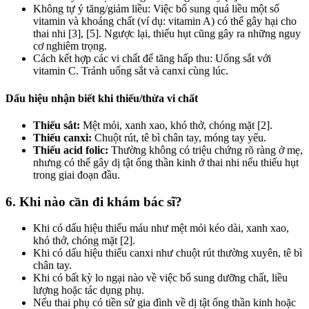
Không tự ý tăng/giảm liều: Việc bổ sung quá liều một số
vitamin và khoáng chất (ví dụ: vitamin A) có thể gây hại cho
thai nhi [3], [5]. Ngược lại, thiếu hụt cũng gây ra những nguy
cơ nghiêm trọng.
Cách kết hợp các vi chất để tăng hấp thu: Uống sắt với
vitamin C. Tránh uống sắt và canxi cùng lúc.
Dấu hiệu nhận biết khi thiếu/thừa vi chất
Thiếu sắt:
Mệt mỏi, xanh xao, khó thở, chóng mặt [2].
Thiếu canxi:
Chuột rút, tê bì chân tay, móng tay yếu.
Thiếu acid folic:
Thường không có triệu chứng rõ ràng ở mẹ,
nhưng có thể gây dị tật ống thần kinh ở thai nhi nếu thiếu hụt
trong giai đoạn đầu.
6. Khi nào cần đi khám bác sĩ?
Khi có dấu hiệu thiếu máu như mệt mỏi kéo dài, xanh xao,
khó thở, chóng mặt [2].
Khi có dấu hiệu thiếu canxi như chuột rút thường xuyên, tê bì
chân tay.
Khi có bất kỳ lo ngại nào về việc bổ sung dưỡng chất, liều
lượng hoặc tác dụng phụ.
Nếu thai phụ có tiền sử gia đình về dị tật ống thần kinh hoặc