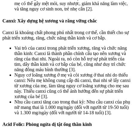
mẹ có thể gây mệt mỏi, suy nhược, giảm khả năng làm việc,
và tăng nguy cơ sinh non, trẻ nhẹ cân [2].
Canxi: Xây dựng hệ xương và răng vững chắc
Canxi là khoáng chất phong phú nhất trong cơ thể, cần thiết cho sự
phát triển xương, răng, chức năng thần kinh và cơ bắp.
Vai trò của canxi trong phát triển xương, răng và chức năng
thần kinh: Canxi là thành phần chính cấu tạo nên xương và
răng của thai nhi. Ngoài ra, nó còn hỗ trợ sự phát triển của
tim, dây thần kinh và cơ bắp của bé, cũng như duy trì chức
năng đông máu bình thường [3].
Nguy cơ loãng xương ở mẹ và còi xương ở thai nhi do thiếu
canxi: Nếu mẹ không cung cấp đủ canxi, thai nhi sẽ lấy canxi
từ xương của mẹ, làm tăng nguy cơ loãng xương cho mẹ sau
này. Thiếu canxi cũng có thể ảnh hưởng đến sự phát triển
xương của bé [3].
Nhu cầu canxi tăng cao trong thai kỳ: Nhu cầu canxi của phụ
nữ mang thai là 1.000 mg/ngày (đối với người từ 19-50 tuổi)
và 1.300 mg/ngày (đối với người từ 14-18 tuổi) [3].
Acid Folic: Phòng ngừa dị tật ống thần kinh