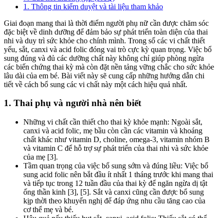
1. Thông tin kiểm duyệt và tài liệu tham khảo
Giai đoạn mang thai là thời điểm người phụ nữ cần được chăm sóc
đặc biệt về dinh dưỡng để đảm bảo sự phát triển toàn diện của thai
nhi và duy trì sức khỏe cho chính mình. Trong số các vi chất thiết
yếu, sắt, canxi và acid folic đóng vai trò cực kỳ quan trọng. Việc bổ
sung đúng và đủ các dưỡng chất này không chỉ giúp phòng ngừa
các biến chứng thai kỳ mà còn đặt nền tảng vững chắc cho sức khỏe
lâu dài của em bé. Bài viết này sẽ cung cấp những hướng dẫn chi
tiết về cách bổ sung các vi chất này một cách hiệu quả nhất.
1. Thai phụ và người nhà nên biết
Những vi chất cần thiết cho thai kỳ khỏe mạnh: Ngoài sắt,
canxi và acid folic, mẹ bầu còn cần các vitamin và khoáng
chất khác như vitamin D, choline, omega-3, vitamin nhóm B
và vitamin C để hỗ trợ sự phát triển của thai nhi và sức khỏe
của mẹ [3].
Tầm quan trọng của việc bổ sung sớm và đúng liều: Việc bổ
sung acid folic nên bắt đầu ít nhất 1 tháng trước khi mang thai
và tiếp tục trong 12 tuần đầu của thai kỳ để ngăn ngừa dị tật
ống thần kinh [3], [5]. Sắt và canxi cũng cần được bổ sung
kịp thời theo khuyến nghị để đáp ứng nhu cầu tăng cao của
cơ thể mẹ và bé.