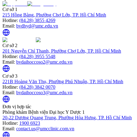
Cơ sở 1
215 Hồng Bàng, Phường Chợ Lớn, TP. Hồ Chí Minh
Hotline:
(84.28) 3855 4269
Email:
bvdhyd@umc.edu.vn
Cơ sở 2
201 Nguyễn Chí Thanh, Phường Chợ Lớn, TP. Hồ Chí Minh
Hotline:
(84.28) 3955 5548
Email:
bvdaihoccoso2@umc.edu.vn
Cơ sở 3
221B Hoàng Văn Thụ, Phường Phú Nhuận, TP. Hồ Chí Minh
Hotline:
(84.28) 3842 0070
Email:
bvdaihoccoso3@umc.edu.vn
Đơn vị hợp tác
Phòng khám Bệnh viện Đại học Y Dược 1
20-22 Dương Quang Trung, Phường Hòa Hưng, TP. Hồ Chí Minh
Hotline:
1900 6923
Email:
contact.us@umcclinic.com.vn