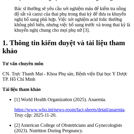
Bác sĩ thường sẽ yêu cầu xét nghiệm máu để kiểm tra nồng
độ sắt và canxi của thai phụ trong thai kỳ để đưa ra khuyến
nghị bổ sung phù hợp. Việc xét nghiệm acid folic thường
không phổ biến, nhưng việc bổ sung trước và trong thai kỳ là
khuyến nghị chung cho mọi phụ nữ [3].
1. Thông tin kiểm duyệt và tài liệu tham
khảo
Tư vấn chuyên môn
CN. Trực Thanh Mai - Khoa Phụ sản, Bệnh viện Đại học Y Dược
TP. Hồ Chí Minh
Tài liệu tham khảo
[1] World Health Organization (2025). Anaemia.
https://www.who.int/news-room/fact-sheets/detail/anaemia
.
Truy cập: 2025-11-20.
[2] American College of Obstetricians and Gynecologists
(2023). Nutrition During Pregnancy.