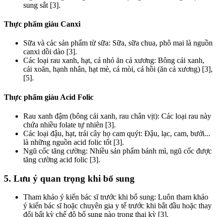
sung sắt [3].
Thực phẩm giàu Canxi
Sữa và các sản phẩm từ sữa: Sữa, sữa chua, phô mai là nguồn
canxi dồi dào [3].
Các loại rau xanh, hạt, cá nhỏ ăn cả xương: Bông cải xanh,
cải xoăn, hạnh nhân, hạt mè, cá mòi, cá hồi (ăn cả xương) [3],
[5].
Thực phẩm giàu Acid Folic
Rau xanh đậm (bông cải xanh, rau chân vịt): Các loại rau này
chứa nhiều folate tự nhiên [3].
Các loại đậu, hạt, trái cây họ cam quýt: Đậu, lạc, cam, bưởi...
là những nguồn acid folic tốt [3].
Ngũ cốc tăng cường: Nhiều sản phẩm bánh mì, ngũ cốc được
tăng cường acid folic [3].
5. Lưu ý quan trọng khi bổ sung
Tham khảo ý kiến bác sĩ trước khi bổ sung: Luôn tham khảo
ý kiến bác sĩ hoặc chuyên gia y tế trước khi bắt đầu hoặc thay
đổi bất kỳ chế độ bổ sung nào trong thai kỳ [3].