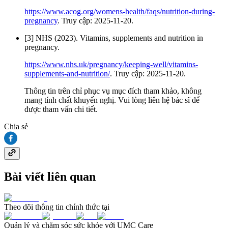
https://www.acog.org/womens-health/faqs/nutrition-during-
pregnancy
. Truy cập: 2025-11-20.
[3] NHS (2023). Vitamins, supplements and nutrition in
pregnancy.
https://www.nhs.uk/pregnancy/keeping-well/vitamins-
supplements-and-nutrition/
. Truy cập: 2025-11-20.
Thông tin trên chỉ phục vụ mục đích tham khảo, không
mang tính chất khuyến nghị. Vui lòng liên hệ bác sĩ để
được tham vấn chi tiết.
Chia sẻ
Bài viết liên quan
Theo dõi thông tin chính thức tại
Quản lý và chăm sóc sức khỏe với UMC Care