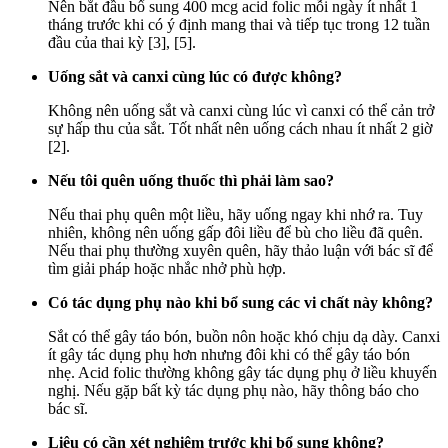
Nên bắt đầu bổ sung 400 mcg acid folic mỗi ngày ít nhất 1
tháng trước khi có ý định mang thai và tiếp tục trong 12 tuần
đầu của thai kỳ [3], [5].
Uống sắt và canxi cùng lúc có được không?
Không nên uống sắt và canxi cùng lúc vì canxi có thể cản trở
sự hấp thu của sắt. Tốt nhất nên uống cách nhau ít nhất 2 giờ
[2].
Nếu tôi quên uống thuốc thì phải làm sao?
Nếu thai phụ quên một liều, hãy uống ngay khi nhớ ra. Tuy
nhiên, không nên uống gấp đôi liều để bù cho liều đã quên.
Nếu thai phụ thường xuyên quên, hãy thảo luận với bác sĩ để
tìm giải pháp hoặc nhắc nhở phù hợp.
Có tác dụng phụ nào khi bổ sung các vi chất này không?
Sắt có thể gây táo bón, buồn nôn hoặc khó chịu dạ dày. Canxi
ít gây tác dụng phụ hơn nhưng đôi khi có thể gây táo bón
nhẹ. Acid folic thường không gây tác dụng phụ ở liều khuyến
nghị. Nếu gặp bất kỳ tác dụng phụ nào, hãy thông báo cho
bác sĩ.
Liệu có cần xét nghiệm trước khi bổ sung không?