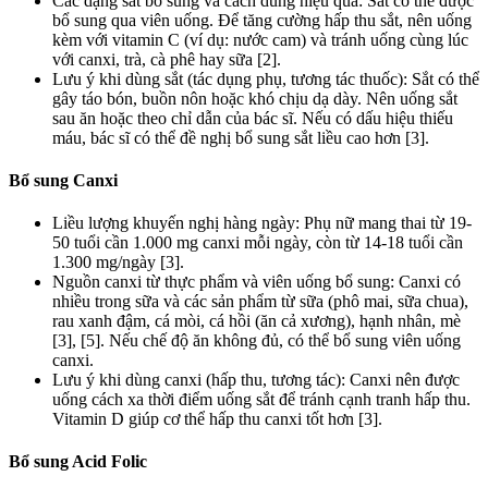
Các dạng sắt bổ sung và cách dùng hiệu quả: Sắt có thể được
bổ sung qua viên uống. Để tăng cường hấp thu sắt, nên uống
kèm với vitamin C (ví dụ: nước cam) và tránh uống cùng lúc
với canxi, trà, cà phê hay sữa [2].
Lưu ý khi dùng sắt (tác dụng phụ, tương tác thuốc): Sắt có thể
gây táo bón, buồn nôn hoặc khó chịu dạ dày. Nên uống sắt
sau ăn hoặc theo chỉ dẫn của bác sĩ. Nếu có dấu hiệu thiếu
máu, bác sĩ có thể đề nghị bổ sung sắt liều cao hơn [3].
Bổ sung Canxi
Liều lượng khuyến nghị hàng ngày: Phụ nữ mang thai từ 19-
50 tuổi cần 1.000 mg canxi mỗi ngày, còn từ 14-18 tuổi cần
1.300 mg/ngày [3].
Nguồn canxi từ thực phẩm và viên uống bổ sung: Canxi có
nhiều trong sữa và các sản phẩm từ sữa (phô mai, sữa chua),
rau xanh đậm, cá mòi, cá hồi (ăn cả xương), hạnh nhân, mè
[3], [5]. Nếu chế độ ăn không đủ, có thể bổ sung viên uống
canxi.
Lưu ý khi dùng canxi (hấp thu, tương tác): Canxi nên được
uống cách xa thời điểm uống sắt để tránh cạnh tranh hấp thu.
Vitamin D giúp cơ thể hấp thu canxi tốt hơn [3].
Bổ sung Acid Folic