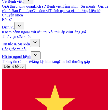
Về Bệnh viện
Giới thiệu tổng quan
Lịch sử Bệnh viện
Tầm nhìn - Sứ mệnh - Giá trị
cốt lõi
Ban lãnh đạo
Các đơn vị
Thành tựu và giải thưởng
Liên hệ
Chuyên khoa
Bác sĩ
Dịch vụ
Khám bệnh ngoại trú
Điều trị Nội trú
Cấp cứu
Bảng giá
Thư viện sức khỏe
Tin tức & Sự kiện
Công tác xã hội
Hỗ trợ người bệnh
Thông tin cần biết
Đăng ký hiến tạng
Câu hỏi thường gặp
Liên hệ hỗ trợ