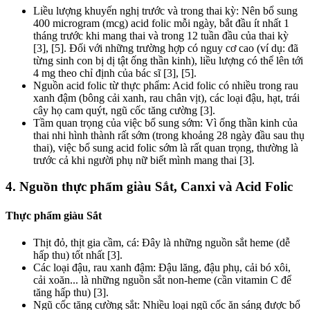
Liều lượng khuyến nghị trước và trong thai kỳ: Nên bổ sung
400 microgram (mcg) acid folic mỗi ngày, bắt đầu ít nhất 1
tháng trước khi mang thai và trong 12 tuần đầu của thai kỳ
[3], [5]. Đối với những trường hợp có nguy cơ cao (ví dụ: đã
từng sinh con bị dị tật ống thần kinh), liều lượng có thể lên tới
4 mg theo chỉ định của bác sĩ [3], [5].
Nguồn acid folic từ thực phẩm: Acid folic có nhiều trong rau
xanh đậm (bông cải xanh, rau chân vịt), các loại đậu, hạt, trái
cây họ cam quýt, ngũ cốc tăng cường [3].
Tầm quan trọng của việc bổ sung sớm: Vì ống thần kinh của
thai nhi hình thành rất sớm (trong khoảng 28 ngày đầu sau thụ
thai), việc bổ sung acid folic sớm là rất quan trọng, thường là
trước cả khi người phụ nữ biết mình mang thai [3].
4. Nguồn thực phẩm giàu Sắt, Canxi và Acid Folic
Thực phẩm giàu Sắt
Thịt đỏ, thịt gia cầm, cá: Đây là những nguồn sắt heme (dễ
hấp thu) tốt nhất [3].
Các loại đậu, rau xanh đậm: Đậu lăng, đậu phụ, cải bó xôi,
cải xoăn... là những nguồn sắt non-heme (cần vitamin C để
tăng hấp thu) [3].
Ngũ cốc tăng cường sắt: Nhiều loại ngũ cốc ăn sáng được bổ