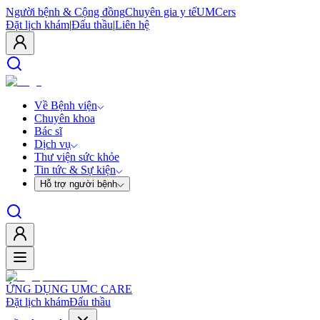
Người bệnh & Cộng đồng
Chuyên gia y tế
UMCers
Đặt lịch khám
|
Đấu thầu
|
Liên hệ
Về Bệnh viện
Chuyên khoa
Bác sĩ
Dịch vụ
Thư viện sức khỏe
Tin tức & Sự kiện
Hỗ trợ người bệnh
ỨNG DỤNG UMC CARE
Đặt lịch khám
Đấu thầu