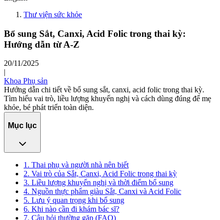
Thư viện sức khỏe
Bổ sung Sắt, Canxi, Acid Folic trong thai kỳ:
Hướng dẫn từ A-Z
20/11/2025
|
Khoa Phụ sản
Hướng dẫn chi tiết về bổ sung sắt, canxi, acid folic trong thai kỳ.
Tìm hiểu vai trò, liều lượng khuyến nghị và cách dùng đúng để mẹ
khỏe, bé phát triển toàn diện.
Mục lục
1. Thai phụ và người nhà nên biết
2. Vai trò của Sắt, Canxi, Acid Folic trong thai kỳ
3. Liều lượng khuyến nghị và thời điểm bổ sung
4. Nguồn thực phẩm giàu Sắt, Canxi và Acid Folic
5. Lưu ý quan trọng khi bổ sung
6. Khi nào cần đi khám bác sĩ?
7. Câu hỏi thường gặp (FAQ)