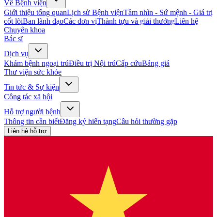
Về Bệnh viện
Giới thiệu tổng quan
Lịch sử Bệnh viện
Tầm nhìn - Sứ mệnh - Giá trị
cốt lõi
Ban lãnh đạo
Các đơn vị
Thành tựu và giải thưởng
Liên hệ
Chuyên khoa
Bác sĩ
Dịch vụ
Khám bệnh ngoại trú
Điều trị Nội trú
Cấp cứu
Bảng giá
Thư viện sức khỏe
Tin tức & Sự kiện
Công tác xã hội
Hỗ trợ người bệnh
Thông tin cần biết
Đăng ký hiến tạng
Câu hỏi thường gặp
Liên hệ hỗ trợ