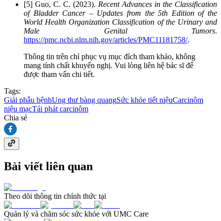
[5] Guo, C. C. (2023).
Recent Advances in the Classification
of Bladder Cancer – Updates from the 5th Edition of the
World Health Organization Classification of the Urinary and
Male Genital Tumors
.
https://pmc.ncbi.nlm.nih.gov/articles/PMC11181758/
.
Thông tin trên chỉ phục vụ mục đích tham khảo, không
mang tính chất khuyến nghị. Vui lòng liên hệ bác sĩ để
được tham vấn chi tiết.
Tags:
Giải phẫu bệnh
Ung thư bàng quang
Sức khỏe tiết niệu
Carcinôm
niệu mạc
Tái phát carcinôm
Chia sẻ
Bài viết liên quan
Theo dõi thông tin chính thức tại
Quản lý và chăm sóc sức khỏe với UMC Care