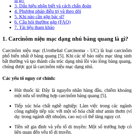
là gì?
3. Dấu hiệu nhận biết và cách chẩn đoán
4. Phương pháp điều trị và theo dõi
5. Khi nào cần gặp bác sĩ?
6. Câu hỏi thường gặp (FAQ)
7. Tài liệu tham khảo
1. Carcinôm niệu mạc dạng nhú bàng quang là gì?
Carcinôm niệu mạc (Urothelial Carcinoma - UC) là loại carcinôm
phổ biến nhất ở bàng quang [5]. Khi các tế bào niệu mạc tăng sinh
bất thường và tạo thành cấu trúc dạng nhú lồi vào lòng bàng quang,
chúng được gọi là carcinôm niệu mạc dạng nhú.
Các yếu tố nguy cơ chính:
Hút thuốc lá: Đây là nguyên nhân hàng đầu, chiếm khoảng
một nửa số trường hợp carcinôm bàng quang [5].
Tiếp xúc hóa chất nghề nghiệp: Làm việc trong các ngành
công nghiệp tiếp xúc với một số hóa chất như amin thơm (ví
dụ: trong ngành dệt nhuộm, cao su) có thể tăng nguy cơ.
Tiền sử gia đình và yếu tố di truyền: Một số trường hợp có
liên quan đến yếu tố di truyền.