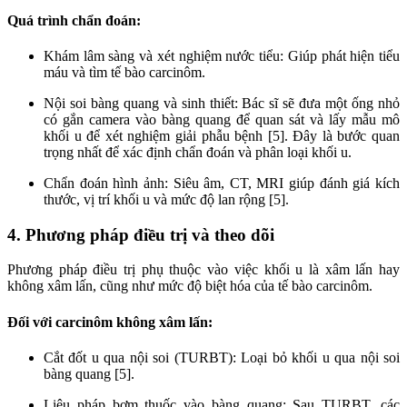
Quá trình chẩn đoán:
Khám lâm sàng và xét nghiệm nước tiểu: Giúp phát hiện tiểu
máu và tìm tế bào carcinôm.
Nội soi bàng quang và sinh thiết: Bác sĩ sẽ đưa một ống nhỏ
có gắn camera vào bàng quang để quan sát và lấy mẫu mô
khối u để xét nghiệm giải phẫu bệnh [5]. Đây là bước quan
trọng nhất để xác định chẩn đoán và phân loại khối u.
Chẩn đoán hình ảnh: Siêu âm, CT, MRI giúp đánh giá kích
thước, vị trí khối u và mức độ lan rộng [5].
4. Phương pháp điều trị và theo dõi
Phương pháp điều trị phụ thuộc vào việc khối u là xâm lấn hay
không xâm lấn, cũng như mức độ biệt hóa của tế bào carcinôm.
Đối với carcinôm không xâm lấn:
Cắt đốt u qua nội soi (TURBT): Loại bỏ khối u qua nội soi
bàng quang [5].
Liệu pháp bơm thuốc vào bàng quang: Sau TURBT, các