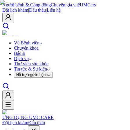
Người bệnh & Cộng đồng
Chuyên gia y tế
UMCers
Đặt lịch khám
|
Đấu thầu
|
Liên hệ
Về Bệnh viện
Chuyên khoa
Bác sĩ
Dịch vụ
Thư viện sức khỏe
Tin tức & Sự kiện
Hỗ trợ người bệnh
ỨNG DỤNG UMC CARE
Đặt lịch khám
Đấu thầu