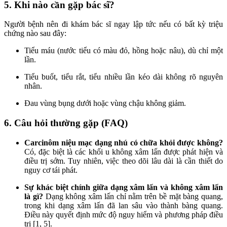
5. Khi nào cần gặp bác sĩ?
Người bệnh nên đi khám bác sĩ ngay lập tức nếu có bất kỳ triệu
chứng nào sau đây:
Tiểu máu (nước tiểu có màu đỏ, hồng hoặc nâu), dù chỉ một
lần.
Tiểu buốt, tiểu rắt, tiểu nhiều lần kéo dài không rõ nguyên
nhân.
Đau vùng bụng dưới hoặc vùng chậu không giảm.
6. Câu hỏi thường gặp (FAQ)
Carcinôm niệu mạc dạng nhú có chữa khỏi được không?
Có, đặc biệt là các khối u không xâm lấn được phát hiện và
điều trị sớm. Tuy nhiên, việc theo dõi lâu dài là cần thiết do
nguy cơ tái phát.
Sự khác biệt chính giữa dạng xâm lấn và không xâm lấn
là gì?
Dạng không xâm lấn chỉ nằm trên bề mặt bàng quang,
trong khi dạng xâm lấn đã lan sâu vào thành bàng quang.
Điều này quyết định mức độ nguy hiểm và phương pháp điều
trị [1, 5].