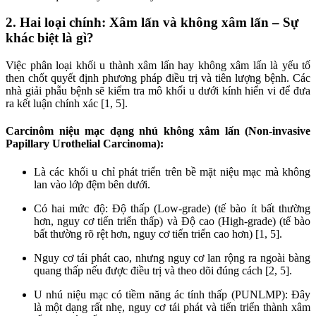
2. Hai loại chính: Xâm lấn và không xâm lấn – Sự
khác biệt là gì?
Việc phân loại khối u thành xâm lấn hay không xâm lấn là yếu tố
then chốt quyết định phương pháp điều trị và tiên lượng bệnh. Các
nhà giải phẫu bệnh sẽ kiểm tra mô khối u dưới kính hiển vi để đưa
ra kết luận chính xác [1, 5].
Carcinôm niệu mạc dạng nhú không xâm lấn (Non-invasive
Papillary Urothelial Carcinoma):
Là các khối u chỉ phát triển trên bề mặt niệu mạc mà không
lan vào lớp đệm bên dưới.
Có hai mức độ: Độ thấp (Low-grade) (tế bào ít bất thường
hơn, nguy cơ tiến triển thấp) và Độ cao (High-grade) (tế bào
bất thường rõ rệt hơn, nguy cơ tiến triển cao hơn) [1, 5].
Nguy cơ tái phát cao, nhưng nguy cơ lan rộng ra ngoài bàng
quang thấp nếu được điều trị và theo dõi đúng cách [2, 5].
U nhú niệu mạc có tiềm năng ác tính thấp (PUNLMP): Đây
là một dạng rất nhẹ, nguy cơ tái phát và tiến triển thành xâm