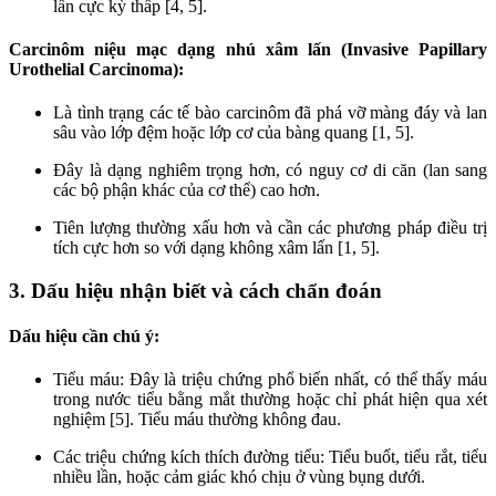
lấn cực kỳ thấp [4, 5].
Carcinôm niệu mạc dạng nhú xâm lấn (Invasive Papillary
Urothelial Carcinoma):
Là tình trạng các tế bào carcinôm đã phá vỡ màng đáy và lan
sâu vào lớp đệm hoặc lớp cơ của bàng quang [1, 5].
Đây là dạng nghiêm trọng hơn, có nguy cơ di căn (lan sang
các bộ phận khác của cơ thể) cao hơn.
Tiên lượng thường xấu hơn và cần các phương pháp điều trị
tích cực hơn so với dạng không xâm lấn [1, 5].
3. Dấu hiệu nhận biết và cách chẩn đoán
Dấu hiệu cần chú ý:
Tiểu máu: Đây là triệu chứng phổ biến nhất, có thể thấy máu
trong nước tiểu bằng mắt thường hoặc chỉ phát hiện qua xét
nghiệm [5]. Tiểu máu thường không đau.
Các triệu chứng kích thích đường tiểu: Tiểu buốt, tiểu rắt, tiểu
nhiều lần, hoặc cảm giác khó chịu ở vùng bụng dưới.