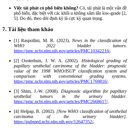
Việc tái phát có phổ biến không?
Có, tái phát là một vấn đề
phổ biến, đặc biệt với các khối u không xâm lấn low-grade [2,
5]. Do đó, theo dõi định kỳ là cực kỳ quan trọng.
7. Tài liệu tham khảo
[1] Raspollini, M. R. (2023).
News in the classification of
WHO 2022 bladder tumors
.
https://pmc.ncbi.nlm.nih.gov/articles/PMC10342216/
.
[2] Oosterhuis, J. W. A. (2002).
Histological grading of
papillary urothelial carcinoma of the bladder: prognostic
value of the 1998 WHO/ISUP classification system and
comparison with conventional grading systems
.
https://pmc.ncbi.nlm.nih.gov/articles/PMC1769816/
.
[3] Shim, J.-W. (2008).
Diagnostic algorithm for papillary
urothelial tumors in the urinary bladder
.
https://pmc.ncbi.nlm.nih.gov/articles/PMC2668617/
.
[4] Helpap, B. (2002).
[New WHO classification of urothelial
carcinoma of the urinary bladder]
.
https://pubmed.ncbi.nlm.nih.gov/12647352/
.