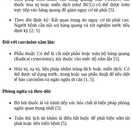
thuốc hóa trị hoặc miễn dịch (như BCG) có thể được bơm
trực tiếp vào bàng quang để giảm nguy cơ tái phát [5].
Theo dõi định kỳ: Rất quan trọng do nguy cơ tái phát cao.
Người bệnh cần nội soi bàng quang và xét nghiệm nước tiểu
định kỳ [2, 5].
Đối với carcinôm xâm lấn:
Phẫu thuật: Có thể là cắt một phần hoặc toàn bộ bàng quang
(Radical cystectomy), tùy thuộc vào mức độ xâm lấn [5].
Hóa trị, xạ trị, liệu pháp nhắm trúng đích hoặc miễn dịch: Có
thể được sử dụng trước, trong hoặc sau phẫu thuật để tiêu diệt
tế bào carcinôm và ngăn ngừa di căn [1, 5].
Phòng ngừa và theo dõi:
Bỏ hút thuốc lá và tránh tiếp xúc hóa chất là biện pháp phòng
ngừa quan trọng nhất [5].
Tuân thủ lịch tái khám là điều bắt buộc để phát hiện sớm tái
phát hoặc tiến triển bệnh [5].