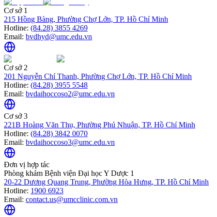
Cơ sở 1
215 Hồng Bàng, Phường Chợ Lớn, TP. Hồ Chí Minh
Hotline:
(84.28) 3855 4269
Email:
bvdhyd@umc.edu.vn
Cơ sở 2
201 Nguyễn Chí Thanh, Phường Chợ Lớn, TP. Hồ Chí Minh
Hotline:
(84.28) 3955 5548
Email:
bvdaihoccoso2@umc.edu.vn
Cơ sở 3
221B Hoàng Văn Thụ, Phường Phú Nhuận, TP. Hồ Chí Minh
Hotline:
(84.28) 3842 0070
Email:
bvdaihoccoso3@umc.edu.vn
Đơn vị hợp tác
Phòng khám Bệnh viện Đại học Y Dược 1
20-22 Dương Quang Trung, Phường Hòa Hưng, TP. Hồ Chí Minh
Hotline:
1900 6923
Email:
contact.us@umcclinic.com.vn