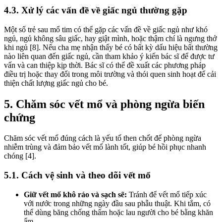
4.3. Xử lý các vấn đề về giấc ngủ thường gặp
Một số trẻ sau mổ tim có thể gặp các vấn đề về giấc ngủ như khó
ngủ, ngủ không sâu giấc, hay giật mình, hoặc thậm chí là ngưng thở
khi ngủ [8]. Nếu cha mẹ nhận thấy bé có bất kỳ dấu hiệu bất thường
nào liên quan đến giấc ngủ, cần tham khảo ý kiến bác sĩ để được tư
vấn và can thiệp kịp thời. Bác sĩ có thể đề xuất các phương pháp
điều trị hoặc thay đổi trong môi trường và thói quen sinh hoạt để cải
thiện chất lượng giấc ngủ cho bé.
5. Chăm sóc vết mổ và phòng ngừa biến
chứng
Chăm sóc vết mổ đúng cách là yếu tố then chốt để phòng ngừa
nhiễm trùng và đảm bảo vết mổ lành tốt, giúp bé hồi phục nhanh
chóng [4].
5.1. Cách vệ sinh và theo dõi vết mổ
Giữ vết mổ khô ráo và sạch sẽ:
Tránh để vết mổ tiếp xúc
với nước trong những ngày đầu sau phẫu thuật. Khi tắm, có
thể dùng băng chống thấm hoặc lau người cho bé bằng khăn
ẩm.