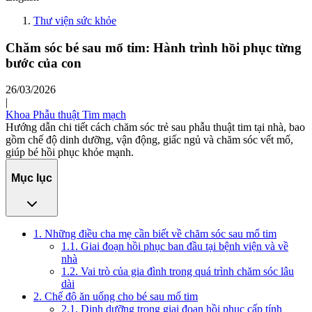
Thư viện sức khỏe
Chăm sóc bé sau mổ tim: Hành trình hồi phục từng
bước của con
26/03/2026
|
Khoa Phẫu thuật Tim mạch
Hướng dẫn chi tiết cách chăm sóc trẻ sau phẫu thuật tim tại nhà, bao
gồm chế độ dinh dưỡng, vận động, giấc ngủ và chăm sóc vết mổ,
giúp bé hồi phục khỏe mạnh.
Mục lục
1. Những điều cha mẹ cần biết về chăm sóc sau mổ tim
1.1. Giai đoạn hồi phục ban đầu tại bệnh viện và về
nhà
1.2. Vai trò của gia đình trong quá trình chăm sóc lâu
dài
2. Chế độ ăn uống cho bé sau mổ tim
2.1. Dinh dưỡng trong giai đoạn hồi phục cấp tính