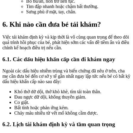
Bỏ bú/ăn, nôn trớ liên tục.
Tim đập nhanh hoặc chậm bất thường.
Sưng phù ở mặt, tay, chân.
6. Khi nào cần đưa bé tái khám?
Việc tái khám định kỳ và kịp thời là vô cùng quan trọng để theo dõi
quá trình hồi phục của bé, phát hiện sớm các vấn đề tiềm ẩn và điều
chỉnh kế hoạch điều trị nếu cần.
6.1. Các dấu hiệu khẩn cấp cần đi khám ngay
Ngoài các dấu hiệu nhiễm trùng và biến chứng đã nêu ở trên, cha
mẹ cần đưa bé đến cơ sở y tế gần nhất ngay lập tức nếu bé có bất kỳ
dấu hiệu khẩn cấp nào sau đây:
Khó thở dữ dội, thở khò khè, tím tái toàn thân.
Đau ngực dữ dội, không thuyên giảm.
Co giật.
Bất tỉnh hoặc phản ứng kém.
Chảy máu nhiều từ vết mổ không cầm được.
6.2. Lịch tái khám định kỳ và tầm quan trọng