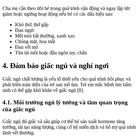
Cha mẹ cần theo dõi bé trong quá trình vận động và ngay lập tức
giảm hoặc ngừng hoạt động nếu bé có các dấu hiệu sau:
Khó thở, thở gấp
Đau ngực
Mệt mỏi bất thường, xanh xao
Chóng mặt, hoa mắt
Đau vết mổ
Tím tái môi hoặc đầu ngón tay, chân
4. Đảm bảo giấc ngủ và nghỉ ngơi
Giấc ngủ chất lượng là yếu tố thiết yếu cho quá trình hồi phục và
phát triển toàn diện của trẻ sau mổ tim. Trẻ em mắc bệnh tim bẩm
sinh có thể gặp khó khăn về giấc ngủ [8].
4.1. Môi trường ngủ lý tưởng và tầm quan trọng
của giấc ngủ
Giấc ngủ đủ giấc và sâu giúp cơ thể bé sản xuất hormone tăng
trưởng, tái tạo năng lượng, củng cố hệ miễn dịch và hỗ trợ quá trình
lành vết thương.