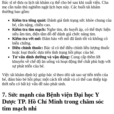
Bác sĩ sẽ đưa ra lịch tái khám cụ thể cho bé sau khi xuất viện. Cha
mẹ cần tuân thủ nghiêm ngặt lịch hẹn này. Các buổi tái khám
thường bao gồm:
Kiểm tra tổng quát:
Đánh giá tình trạng sức khỏe chung của
bé, cân nặng, chiều cao.
Kiểm tra tim mạch:
Nghe tim, đo huyết áp, có thể thực hiện
siêu âm tim, điện tâm đồ để đánh giá chức năng tim.
Kiểm tra vết mổ:
Đảm bảo vết mổ đã lành tốt và không có
biến chứng.
Điều chỉnh thuốc:
Bác sĩ có thể điều chỉnh liều lượng thuốc
hoặc loại thuốc dựa trên tình trạng hồi phục của bé.
Tư vấn dinh dưỡng và vận động:
Cung cấp thêm lời
khuyên về chế độ ăn uống và hoạt động thể chất phù hợp với
sự phát triển của bé.
Việc tái khám định kỳ giúp bác sĩ theo dõi sát sao sự tiến triển của
bé, đảm bảo bé hồi phục một cách tốt nhất và có thể can thiệp kịp
thời nếu có bất kỳ vấn đề nào phát sinh.
7. Sức mạnh của Bệnh viện Đại học Y
Dược TP. Hồ Chí Minh trong chăm sóc
tim mạch nhi