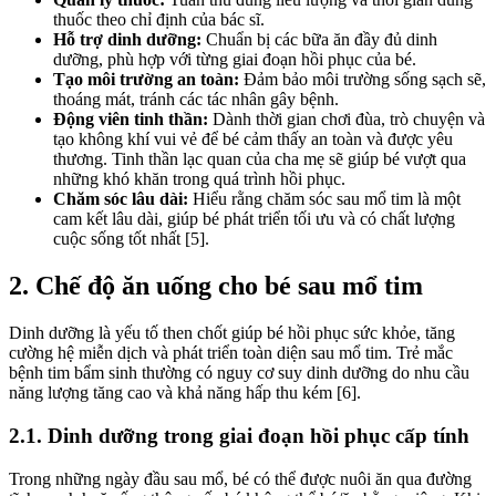
thuốc theo chỉ định của bác sĩ.
Hỗ trợ dinh dưỡng:
Chuẩn bị các bữa ăn đầy đủ dinh
dưỡng, phù hợp với từng giai đoạn hồi phục của bé.
Tạo môi trường an toàn:
Đảm bảo môi trường sống sạch sẽ,
thoáng mát, tránh các tác nhân gây bệnh.
Động viên tinh thần:
Dành thời gian chơi đùa, trò chuyện và
tạo không khí vui vẻ để bé cảm thấy an toàn và được yêu
thương. Tinh thần lạc quan của cha mẹ sẽ giúp bé vượt qua
những khó khăn trong quá trình hồi phục.
Chăm sóc lâu dài:
Hiểu rằng chăm sóc sau mổ tim là một
cam kết lâu dài, giúp bé phát triển tối ưu và có chất lượng
cuộc sống tốt nhất [5].
2. Chế độ ăn uống cho bé sau mổ tim
Dinh dưỡng là yếu tố then chốt giúp bé hồi phục sức khỏe, tăng
cường hệ miễn dịch và phát triển toàn diện sau mổ tim. Trẻ mắc
bệnh tim bẩm sinh thường có nguy cơ suy dinh dưỡng do nhu cầu
năng lượng tăng cao và khả năng hấp thu kém [6].
2.1. Dinh dưỡng trong giai đoạn hồi phục cấp tính
Trong những ngày đầu sau mổ, bé có thể được nuôi ăn qua đường