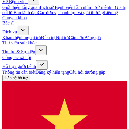
Về Bệnh viện
Giới thiệu tổng quan
Lịch sử Bệnh viện
Tầm nhìn - Sứ mệnh - Giá trị
cốt lõi
Ban lãnh đạo
Các đơn vị
Thành tựu và giải thưởng
Liên hệ
Chuyên khoa
Bác sĩ
Dịch vụ
Khám bệnh ngoại trú
Điều trị Nội trú
Cấp cứu
Bảng giá
Thư viện sức khỏe
Tin tức & Sự kiện
Công tác xã hội
Hỗ trợ người bệnh
Thông tin cần biết
Đăng ký hiến tạng
Câu hỏi thường gặp
Liên hệ hỗ trợ