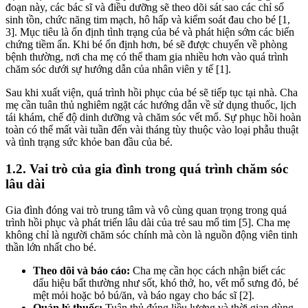
đoạn này, các bác sĩ và điều dưỡng sẽ theo dõi sát sao các chỉ số
sinh tồn, chức năng tim mạch, hô hấp và kiểm soát đau cho bé [1,
3]. Mục tiêu là ổn định tình trạng của bé và phát hiện sớm các biến
chứng tiềm ẩn. Khi bé ổn định hơn, bé sẽ được chuyển về phòng
bệnh thường, nơi cha mẹ có thể tham gia nhiều hơn vào quá trình
chăm sóc dưới sự hướng dẫn của nhân viên y tế [1].
Sau khi xuất viện, quá trình hồi phục của bé sẽ tiếp tục tại nhà. Cha
mẹ cần tuân thủ nghiêm ngặt các hướng dẫn về sử dụng thuốc, lịch
tái khám, chế độ dinh dưỡng và chăm sóc vết mổ. Sự phục hồi hoàn
toàn có thể mất vài tuần đến vài tháng tùy thuộc vào loại phẫu thuật
và tình trạng sức khỏe ban đầu của bé.
1.2. Vai trò của gia đình trong quá trình chăm sóc
lâu dài
Gia đình đóng vai trò trung tâm và vô cùng quan trọng trong quá
trình hồi phục và phát triển lâu dài của trẻ sau mổ tim [5]. Cha mẹ
không chỉ là người chăm sóc chính mà còn là nguồn động viên tinh
thần lớn nhất cho bé.
Theo dõi và báo cáo:
Cha mẹ cần học cách nhận biết các
dấu hiệu bất thường như sốt, khó thở, ho, vết mổ sưng đỏ, bé
mệt mỏi hoặc bỏ bú/ăn, và báo ngay cho bác sĩ [2].
Quản lý thuốc:
Tuân thủ đúng liều lượng và thời gian dùng