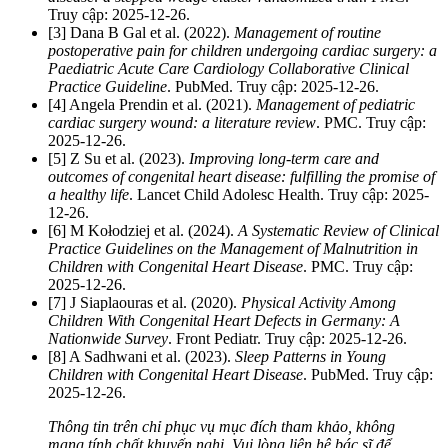
Truy cập: 2025-12-26.
[3] Dana B Gal et al. (2022).
Management of routine
postoperative pain for children undergoing cardiac surgery: a
Paediatric Acute Care Cardiology Collaborative Clinical
Practice Guideline
. PubMed. Truy cập: 2025-12-26.
[4] Angela Prendin et al. (2021).
Management of pediatric
cardiac surgery wound: a literature review
. PMC. Truy cập:
2025-12-26.
[5] Z Su et al. (2023).
Improving long-term care and
outcomes of congenital heart disease: fulfilling the promise of
a healthy life
. Lancet Child Adolesc Health. Truy cập: 2025-
12-26.
[6] M Kołodziej et al. (2024).
A Systematic Review of Clinical
Practice Guidelines on the Management of Malnutrition in
Children with Congenital Heart Disease
. PMC. Truy cập:
2025-12-26.
[7] J Siaplaouras et al. (2020).
Physical Activity Among
Children With Congenital Heart Defects in Germany: A
Nationwide Survey
. Front Pediatr. Truy cập: 2025-12-26.
[8] A Sadhwani et al. (2023).
Sleep Patterns in Young
Children with Congenital Heart Disease
. PubMed. Truy cập:
2025-12-26.
Thông tin trên chỉ phục vụ mục đích tham khảo, không
mang tính chất khuyến nghị. Vui lòng liên hệ bác sĩ để