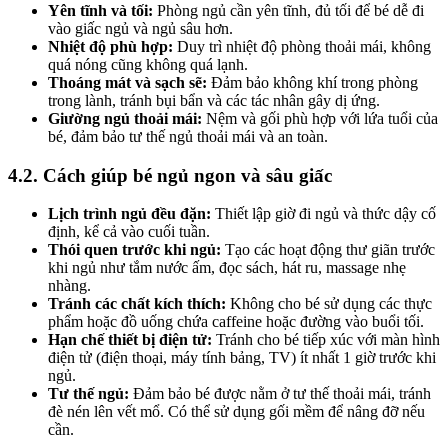
Yên tĩnh và tối:
Phòng ngủ cần yên tĩnh, đủ tối để bé dễ đi
vào giấc ngủ và ngủ sâu hơn.
Nhiệt độ phù hợp:
Duy trì nhiệt độ phòng thoải mái, không
quá nóng cũng không quá lạnh.
Thoáng mát và sạch sẽ:
Đảm bảo không khí trong phòng
trong lành, tránh bụi bẩn và các tác nhân gây dị ứng.
Giường ngủ thoải mái:
Nệm và gối phù hợp với lứa tuổi của
bé, đảm bảo tư thế ngủ thoải mái và an toàn.
4.2. Cách giúp bé ngủ ngon và sâu giấc
Lịch trình ngủ đều đặn:
Thiết lập giờ đi ngủ và thức dậy cố
định, kể cả vào cuối tuần.
Thói quen trước khi ngủ:
Tạo các hoạt động thư giãn trước
khi ngủ như tắm nước ấm, đọc sách, hát ru, massage nhẹ
nhàng.
Tránh các chất kích thích:
Không cho bé sử dụng các thực
phẩm hoặc đồ uống chứa caffeine hoặc đường vào buổi tối.
Hạn chế thiết bị điện tử:
Tránh cho bé tiếp xúc với màn hình
điện tử (điện thoại, máy tính bảng, TV) ít nhất 1 giờ trước khi
ngủ.
Tư thế ngủ:
Đảm bảo bé được nằm ở tư thế thoải mái, tránh
đè nén lên vết mổ. Có thể sử dụng gối mềm để nâng đỡ nếu
cần.