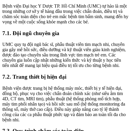
Bệnh viện Đại học Y Dược TP. Hồ Chí Minh (UMC) tự hào là một
trong những cơ sở y tế hàng đầu trong việc chẩn đoán, điều trị và
chăm sóc toàn diện cho trẻ em mắc bệnh tim bẩm sinh, mang đến hy
vọng về một cuộc sống khỏe mạnh cho các bé.
7.1. Đội ngũ chuyên gia
UMC quy tụ đội ngũ bác sĩ, phẫu thuật viên tim mạch nhi, chuyên
gia gây mê hồi sức, điều dưỡng và kỹ thuật viên giàu kinh nghiệm,
được đào tạo chuyên sâu trong lĩnh vực tim mạch trẻ em. Các
chuyên gia luôn cập nhật những kiến thức và kỹ thuật y học tiên
tiến nhất để mang lại hiệu quả điều trị tối ưu cho từng bệnh nhi.
7.2. Trang thiết bị hiện đại
Bệnh viện được trang bị hệ thống máy móc, thiết bị y tế hiện đại,
đồng bộ, phục vụ cho việc chẩn đoán chính xác (như siêu âm tim
4D, CT tim, MRI tim), phẫu thuật (hệ thống phòng mổ tích hợp,
máy tim phổi nhân tạo) và hồi sức sau mổ (hệ thống monitoring đa
thông số, máy thở cao cấp). Điều này giúp nâng cao tỷ lệ thành
công của các ca phẫu thuật phức tạp và đảm bảo an toàn tối đa cho
bệnh nhi.
7.3. Quy trình chăm sóc toàn diện