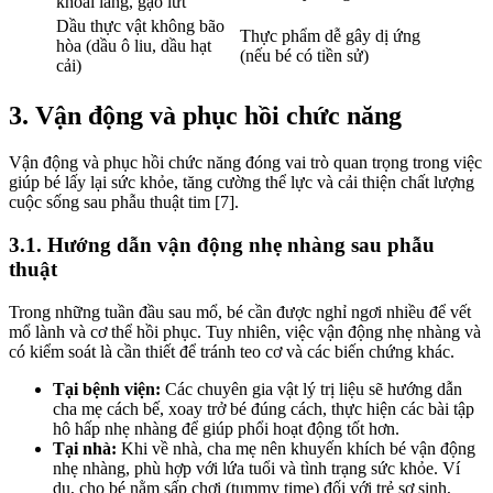
khoai lang, gạo lứt
Dầu thực vật không bão
Thực phẩm dễ gây dị ứng
hòa (dầu ô liu, dầu hạt
(nếu bé có tiền sử)
cải)
3. Vận động và phục hồi chức năng
Vận động và phục hồi chức năng đóng vai trò quan trọng trong việc
giúp bé lấy lại sức khỏe, tăng cường thể lực và cải thiện chất lượng
cuộc sống sau phẫu thuật tim [7].
3.1. Hướng dẫn vận động nhẹ nhàng sau phẫu
thuật
Trong những tuần đầu sau mổ, bé cần được nghỉ ngơi nhiều để vết
mổ lành và cơ thể hồi phục. Tuy nhiên, việc vận động nhẹ nhàng và
có kiểm soát là cần thiết để tránh teo cơ và các biến chứng khác.
Tại bệnh viện:
Các chuyên gia vật lý trị liệu sẽ hướng dẫn
cha mẹ cách bế, xoay trở bé đúng cách, thực hiện các bài tập
hô hấp nhẹ nhàng để giúp phổi hoạt động tốt hơn.
Tại nhà:
Khi về nhà, cha mẹ nên khuyến khích bé vận động
nhẹ nhàng, phù hợp với lứa tuổi và tình trạng sức khỏe. Ví
dụ, cho bé nằm sấp chơi (tummy time) đối với trẻ sơ sinh,