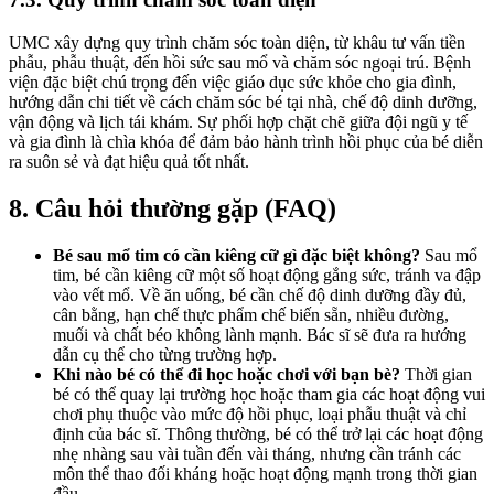
UMC xây dựng quy trình chăm sóc toàn diện, từ khâu tư vấn tiền
phẫu, phẫu thuật, đến hồi sức sau mổ và chăm sóc ngoại trú. Bệnh
viện đặc biệt chú trọng đến việc giáo dục sức khỏe cho gia đình,
hướng dẫn chi tiết về cách chăm sóc bé tại nhà, chế độ dinh dưỡng,
vận động và lịch tái khám. Sự phối hợp chặt chẽ giữa đội ngũ y tế
và gia đình là chìa khóa để đảm bảo hành trình hồi phục của bé diễn
ra suôn sẻ và đạt hiệu quả tốt nhất.
8. Câu hỏi thường gặp (FAQ)
Bé sau mổ tim có cần kiêng cữ gì đặc biệt không?
Sau mổ
tim, bé cần kiêng cữ một số hoạt động gắng sức, tránh va đập
vào vết mổ. Về ăn uống, bé cần chế độ dinh dưỡng đầy đủ,
cân bằng, hạn chế thực phẩm chế biến sẵn, nhiều đường,
muối và chất béo không lành mạnh. Bác sĩ sẽ đưa ra hướng
dẫn cụ thể cho từng trường hợp.
Khi nào bé có thể đi học hoặc chơi với bạn bè?
Thời gian
bé có thể quay lại trường học hoặc tham gia các hoạt động vui
chơi phụ thuộc vào mức độ hồi phục, loại phẫu thuật và chỉ
định của bác sĩ. Thông thường, bé có thể trở lại các hoạt động
nhẹ nhàng sau vài tuần đến vài tháng, nhưng cần tránh các
môn thể thao đối kháng hoặc hoạt động mạnh trong thời gian
đầu.