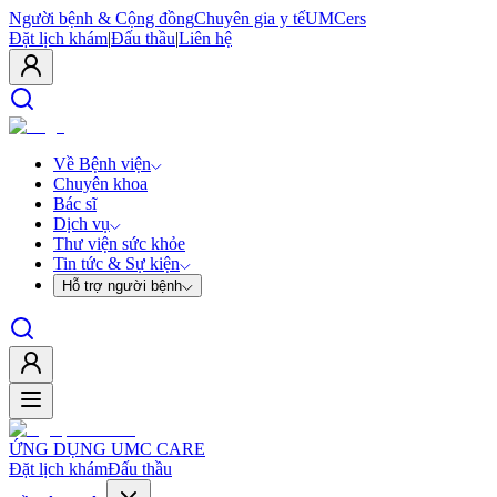
Người bệnh & Cộng đồng
Chuyên gia y tế
UMCers
Đặt lịch khám
|
Đấu thầu
|
Liên hệ
Về Bệnh viện
Chuyên khoa
Bác sĩ
Dịch vụ
Thư viện sức khỏe
Tin tức & Sự kiện
Hỗ trợ người bệnh
ỨNG DỤNG UMC CARE
Đặt lịch khám
Đấu thầu