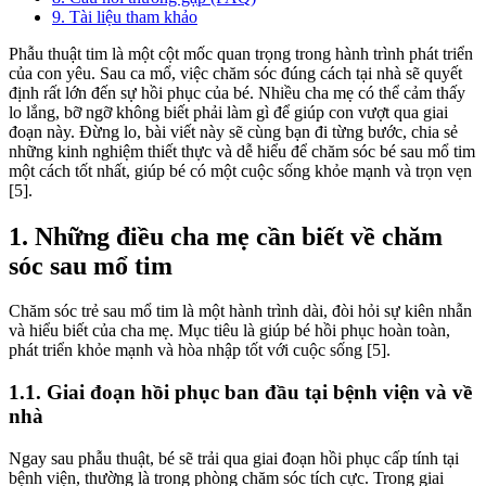
9. Tài liệu tham khảo
Phẫu thuật tim là một cột mốc quan trọng trong hành trình phát triển
của con yêu. Sau ca mổ, việc chăm sóc đúng cách tại nhà sẽ quyết
định rất lớn đến sự hồi phục của bé. Nhiều cha mẹ có thể cảm thấy
lo lắng, bỡ ngỡ không biết phải làm gì để giúp con vượt qua giai
đoạn này. Đừng lo, bài viết này sẽ cùng bạn đi từng bước, chia sẻ
những kinh nghiệm thiết thực và dễ hiểu để chăm sóc bé sau mổ tim
một cách tốt nhất, giúp bé có một cuộc sống khỏe mạnh và trọn vẹn
[5].
1. Những điều cha mẹ cần biết về chăm
sóc sau mổ tim
Chăm sóc trẻ sau mổ tim là một hành trình dài, đòi hỏi sự kiên nhẫn
và hiểu biết của cha mẹ. Mục tiêu là giúp bé hồi phục hoàn toàn,
phát triển khỏe mạnh và hòa nhập tốt với cuộc sống [5].
1.1. Giai đoạn hồi phục ban đầu tại bệnh viện và về
nhà
Ngay sau phẫu thuật, bé sẽ trải qua giai đoạn hồi phục cấp tính tại
bệnh viện, thường là trong phòng chăm sóc tích cực. Trong giai