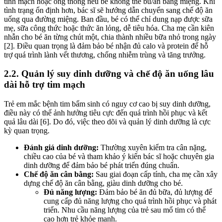
tĩnh mạch hoặc ống thông nếu bé không thể bú/ăn bằng miệng. Khi
tình trạng ổn định hơn, bác sĩ sẽ hướng dẫn chuyển sang chế độ ăn
uống qua đường miệng. Ban đầu, bé có thể chỉ dung nạp được sữa
mẹ, sữa công thức hoặc thức ăn lỏng, dễ tiêu hóa. Cha mẹ cần kiên
nhẫn cho bé ăn từng chút một, chia thành nhiều bữa nhỏ trong ngày
[2]. Điều quan trọng là đảm bảo bé nhận đủ calo và protein để hỗ
trợ quá trình lành vết thương, chống nhiễm trùng và tăng trưởng.
2.2. Quản lý suy dinh dưỡng và chế độ ăn uống lâu
dài hỗ trợ tim mạch
Trẻ em mắc bệnh tim bẩm sinh có nguy cơ cao bị suy dinh dưỡng,
điều này có thể ảnh hưởng tiêu cực đến quá trình hồi phục và kết
quả lâu dài [6]. Do đó, việc theo dõi và quản lý dinh dưỡng là cực
kỳ quan trọng.
Đánh giá dinh dưỡng:
Thường xuyên kiểm tra cân nặng,
chiều cao của bé và tham khảo ý kiến bác sĩ hoặc chuyên gia
dinh dưỡng để đảm bảo bé phát triển đúng chuẩn.
Chế độ ăn cân bằng:
Sau giai đoạn cấp tính, cha mẹ cần xây
dựng chế độ ăn cân bằng, giàu dinh dưỡng cho bé.
Đủ năng lượng:
Đảm bảo bé ăn đủ bữa, đủ lượng để
cung cấp đủ năng lượng cho quá trình hồi phục và phát
triển. Nhu cầu năng lượng của trẻ sau mổ tim có thể
cao hơn trẻ khỏe mạnh.