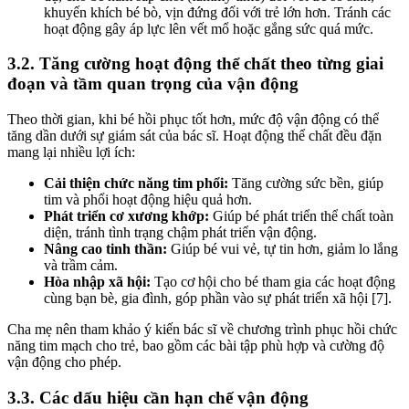
khuyến khích bé bò, vịn đứng đối với trẻ lớn hơn. Tránh các
hoạt động gây áp lực lên vết mổ hoặc gắng sức quá mức.
3.2. Tăng cường hoạt động thể chất theo từng giai
đoạn và tầm quan trọng của vận động
Theo thời gian, khi bé hồi phục tốt hơn, mức độ vận động có thể
tăng dần dưới sự giám sát của bác sĩ. Hoạt động thể chất đều đặn
mang lại nhiều lợi ích:
Cải thiện chức năng tim phổi:
Tăng cường sức bền, giúp
tim và phổi hoạt động hiệu quả hơn.
Phát triển cơ xương khớp:
Giúp bé phát triển thể chất toàn
diện, tránh tình trạng chậm phát triển vận động.
Nâng cao tinh thần:
Giúp bé vui vẻ, tự tin hơn, giảm lo lắng
và trầm cảm.
Hòa nhập xã hội:
Tạo cơ hội cho bé tham gia các hoạt động
cùng bạn bè, gia đình, góp phần vào sự phát triển xã hội [7].
Cha mẹ nên tham khảo ý kiến bác sĩ về chương trình phục hồi chức
năng tim mạch cho trẻ, bao gồm các bài tập phù hợp và cường độ
vận động cho phép.
3.3. Các dấu hiệu cần hạn chế vận động