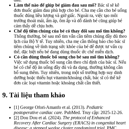
Làm thế nào để giúp bé giảm đau sau mổ?
Bác sĩ sẽ kê
đơn thuốc giảm đau phù hợp cho bé. Cha mẹ cần cho bé uống
thuốc đúng liều lượng và giờ giấc. Ngoài ra, việc tạo môi
trường thoải mái, ấm áp, ôm ấp và dỗ dành bé cũng giúp bé
cảm thấy dễ chịu hơn.
Chế độ tiêm chủng của bé có thay đổi sau mổ tim không?
Thông thường, bé sau mổ tim vẫn cần tiêm chủng đầy đủ theo
lịch của Bộ Y tế. Tuy nhiên, cha mẹ cần thông báo cho bác sĩ
tiêm chủng về tình trạng sức khỏe của bé để được tư vấn cụ
thể, đặc biệt nếu bé đang dùng thuốc ức chế miễn dịch.
Có cần dùng thuốc bổ sung cho bé sau mổ tim không?
Việc sử dụng thuốc bổ sung cần theo chỉ định của bác sĩ. Nếu
bé có chế độ ăn uống đầy đủ và đa dạng, thường không cần
bổ sung thêm. Tuy nhiên, trong một số trường hợp suy dinh
dưỡng hoặc thiếu hụt vitamin/khoáng chất, bác sĩ có thể kê
đơn các loại vitamin hoặc khoáng chất cần thiết.
9. Tài liệu tham khảo
[1] George Ofori-Amanfo et al. (2013).
Pediatric
postoperative cardiac care
. PubMed. Truy cập: 2025-12-26.
[2] Dou Dou et al. (2024).
The protocol of Enhanced
Recovery After Cardiac Surgery (ERACS) in congenital heart
disease: a stepped wedge cluster randomized trial
. PMC.