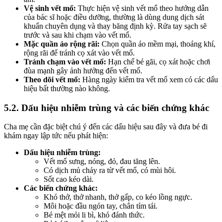
Vệ sinh vết mổ:
Thực hiện vệ sinh vết mổ theo hướng dẫn
của bác sĩ hoặc điều dưỡng, thường là dùng dung dịch sát
khuẩn chuyên dụng và thay băng định kỳ. Rửa tay sạch sẽ
trước và sau khi chạm vào vết mổ.
Mặc quần áo rộng rãi:
Chọn quần áo mềm mại, thoáng khí,
rộng rãi để tránh cọ xát vào vết mổ.
Tránh chạm vào vết mổ:
Hạn chế bé gãi, cọ xát hoặc chơi
đùa mạnh gây ảnh hưởng đến vết mổ.
Theo dõi vết mổ:
Hàng ngày kiểm tra vết mổ xem có các dấu
hiệu bất thường nào không.
5.2. Dấu hiệu nhiễm trùng và các biến chứng khác
Cha mẹ cần đặc biệt chú ý đến các dấu hiệu sau đây và đưa bé đi
khám ngay lập tức nếu phát hiện:
Dấu hiệu nhiễm trùng:
Vết mổ sưng, nóng, đỏ, đau tăng lên.
Có dịch mủ chảy ra từ vết mổ, có mùi hôi.
Sốt cao kéo dài.
Các biến chứng khác:
Khó thở, thở nhanh, thở gấp, co kéo lồng ngực.
Môi hoặc đầu ngón tay, chân tím tái.
Bé mệt mỏi li bì, khó đánh thức.