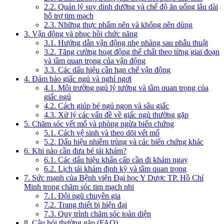
2.2. Quản lý suy dinh dưỡng và chế độ ăn uống lâu dài
hỗ trợ tim mạch
2.3. Những thực phẩm nên và không nên dùng
3. Vận động và phục hồi chức năng
3.1. Hướng dẫn vận động nhẹ nhàng sau phẫu thuật
3.2. Tăng cường hoạt động thể chất theo từng giai đoạn
và tầm quan trọng của vận động
3.3. Các dấu hiệu cần hạn chế vận động
4. Đảm bảo giấc ngủ và nghỉ ngơi
4.1. Môi trường ngủ lý tưởng và tầm quan trọng của
giấc ngủ
4.2. Cách giúp bé ngủ ngon và sâu giấc
4.3. Xử lý các vấn đề về giấc ngủ thường gặp
5. Chăm sóc vết mổ và phòng ngừa biến chứng
5.1. Cách vệ sinh và theo dõi vết mổ
5.2. Dấu hiệu nhiễm trùng và các biến chứng khác
6. Khi nào cần đưa bé tái khám?
6.1. Các dấu hiệu khẩn cấp cần đi khám ngay
6.2. Lịch tái khám định kỳ và tầm quan trọng
7. Sức mạnh của Bệnh viện Đại học Y Dược TP. Hồ Chí
Minh trong chăm sóc tim mạch nhi
7.1. Đội ngũ chuyên gia
7.2. Trang thiết bị hiện đại
7.3. Quy trình chăm sóc toàn diện
8. Câu hỏi thường gặp (FAQ)