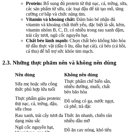
Protein:
Bổ sung đủ protein từ thịt nạc, cá, trứng, sữa,
các sản phẩm từ sữa, các loại đậu để tái tạo mô, tăng
cường cơ bắp và chức năng tim.
Vitamin và khoáng chất:
Đảm bảo bé nhận đủ
vitamin và khoáng chất thiết yếu, đặc biệt là sắt, kẽm,
vitamin nhóm B, C, D, có nhiều trong rau xanh đậm,
trái cây tươi, ngũ cốc nguyên hạt.
Chất béo lành mạnh:
Chọn chất béo không bão hòa
từ dầu thực vật (dầu ô liu, dầu hạt cải), cá béo (cá hồi,
cá thu) để hỗ trợ sức khỏe tim mạch.
2.3. Những thực phẩm nên và không nên dùng
Nên dùng
Không nên dùng
Thực phẩm chế biến sẵn,
Sữa mẹ hoặc sữa công
nhiều đường, muối, chất
thức phù hợp lứa tuổi
béo bão hòa
Thực phẩm giàu protein:
Đồ uống có ga, nước ngọt,
thịt nạc, cá, trứng, đậu,
cà phê, trà đặc
sữa chua
Rau xanh, trái cây tươi đa
Thức ăn nhanh, chiên rán
dạng màu sắc
nhiều dầu mỡ
Ngũ cốc nguyên hạt,
Đồ ăn cay nóng, khó tiêu