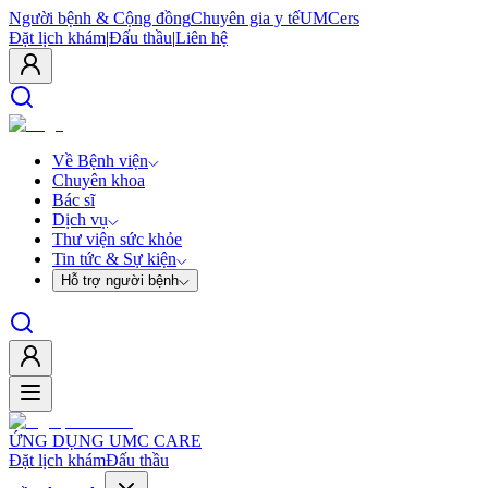
Người bệnh & Cộng đồng
Chuyên gia y tế
UMCers
Đặt lịch khám
|
Đấu thầu
|
Liên hệ
Về Bệnh viện
Chuyên khoa
Bác sĩ
Dịch vụ
Thư viện sức khỏe
Tin tức & Sự kiện
Hỗ trợ người bệnh
ỨNG DỤNG UMC CARE
Đặt lịch khám
Đấu thầu