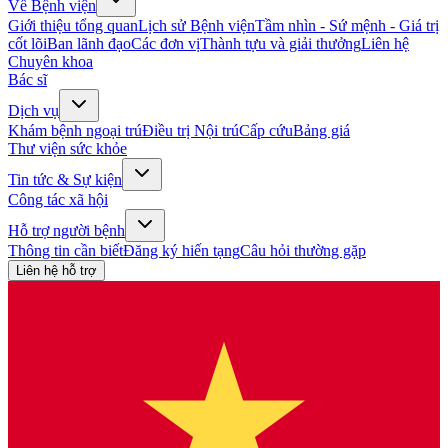
Về Bệnh viện
Giới thiệu tổng quan
Lịch sử Bệnh viện
Tầm nhìn - Sứ mệnh - Giá trị
cốt lõi
Ban lãnh đạo
Các đơn vị
Thành tựu và giải thưởng
Liên hệ
Chuyên khoa
Bác sĩ
Dịch vụ
Khám bệnh ngoại trú
Điều trị Nội trú
Cấp cứu
Bảng giá
Thư viện sức khỏe
Tin tức & Sự kiện
Công tác xã hội
Hỗ trợ người bệnh
Thông tin cần biết
Đăng ký hiến tạng
Câu hỏi thường gặp
Liên hệ hỗ trợ