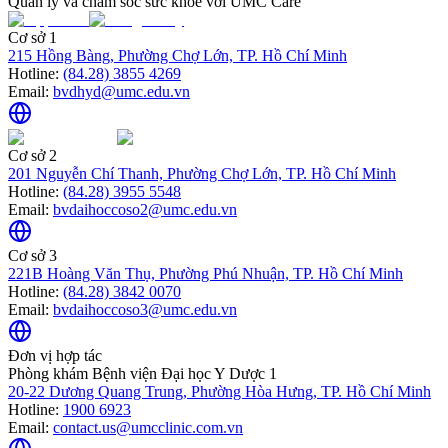
Quản lý và chăm sóc sức khỏe với UMC Care
Cơ sở 1
215 Hồng Bàng, Phường Chợ Lớn, TP. Hồ Chí Minh
Hotline:
(84.28) 3855 4269
Email:
bvdhyd@umc.edu.vn
Cơ sở 2
201 Nguyễn Chí Thanh, Phường Chợ Lớn, TP. Hồ Chí Minh
Hotline:
(84.28) 3955 5548
Email:
bvdaihoccoso2@umc.edu.vn
Cơ sở 3
221B Hoàng Văn Thụ, Phường Phú Nhuận, TP. Hồ Chí Minh
Hotline:
(84.28) 3842 0070
Email:
bvdaihoccoso3@umc.edu.vn
Đơn vị hợp tác
Phòng khám Bệnh viện Đại học Y Dược 1
20-22 Dương Quang Trung, Phường Hòa Hưng, TP. Hồ Chí Minh
Hotline:
1900 6923
Email:
contact.us@umcclinic.com.vn