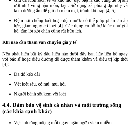
Giữ da luôn sạch sẽ và khô ráo, đặc biệt là các vùng dễ bị ẩm
ướt như vùng hậu môn, bẹn. Sử dụng xà phòng dịu nhẹ và
kem dưỡng ẩm để giữ da mềm mại, tránh khô ráp [4, 5].
Đệm hơi chống loét hoặc đệm nước có thể giúp phân tán áp
lực, giảm nguy cơ loét [4]. Các dụng cụ hỗ trợ khác như gối
kê, tấm lót gót chân cũng rất hữu ích.
Khi nào cần tham vấn chuyên gia y tế
Nếu phát hiện bất kỳ dấu hiệu nào dưới đây bạn hãy liên hệ ngay
với bác sĩ hoặc điều dưỡng để được thăm khám và điều trị kịp thời
[4]:
Da đỏ kéo dài
Vết loét sâu, có mủ, mùi hôi
Người bệnh sốt kèm vết loét
4.4. Đảm bảo vệ sinh cá nhân và môi trường sống
(các khía cạnh khác)
Vệ sinh răng miệng mỗi ngày ngăn ngừa viêm nhiễm