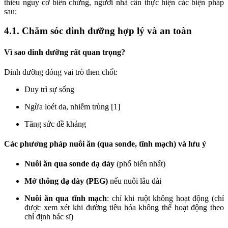
thiểu nguy cơ biến chứng, người nhà cần thực hiện các biện pháp
sau:
4.1. Chăm sóc dinh dưỡng hợp lý và an toàn
Vì sao dinh dưỡng rất quan trọng?
Dinh dưỡng đóng vai trò then chốt:
Duy trì sự sống
Ngừa loét da, nhiễm trùng [1]
Tăng sức đề kháng
Các phương pháp nuôi ăn (qua sonde, tĩnh mạch) và lưu ý
Nuôi ăn qua sonde dạ dày
(phổ biến nhất)
Mở thông dạ dày (PEG)
nếu nuôi lâu dài
Nuôi ăn qua tĩnh mạch
: chỉ khi ruột không hoạt động (chỉ
được xem xét khi đường tiêu hóa không thể hoạt động theo
chỉ định bác sĩ)