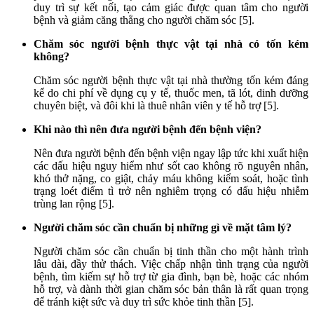
duy trì sự kết nối, tạo cảm giác được quan tâm cho người
bệnh và giảm căng thẳng cho người chăm sóc [5].
Chăm sóc người bệnh thực vật tại nhà có tốn kém
không?
Chăm sóc người bệnh thực vật tại nhà thường tốn kém đáng
kể do chi phí về dụng cụ y tế, thuốc men, tã lót, dinh dưỡng
chuyên biệt, và đôi khi là thuê nhân viên y tế hỗ trợ [5].
Khi nào thì nên đưa người bệnh đến bệnh viện?
Nên đưa người bệnh đến bệnh viện ngay lập tức khi xuất hiện
các dấu hiệu nguy hiểm như sốt cao không rõ nguyên nhân,
khó thở nặng, co giật, chảy máu không kiểm soát, hoặc tình
trạng loét điểm tì trở nên nghiêm trọng có dấu hiệu nhiễm
trùng lan rộng [5].
Người chăm sóc cần chuẩn bị những gì về mặt tâm lý?
Người chăm sóc cần chuẩn bị tinh thần cho một hành trình
lâu dài, đầy thử thách. Việc chấp nhận tình trạng của người
bệnh, tìm kiếm sự hỗ trợ từ gia đình, bạn bè, hoặc các nhóm
hỗ trợ, và dành thời gian chăm sóc bản thân là rất quan trọng
để tránh kiệt sức và duy trì sức khỏe tinh thần [5].