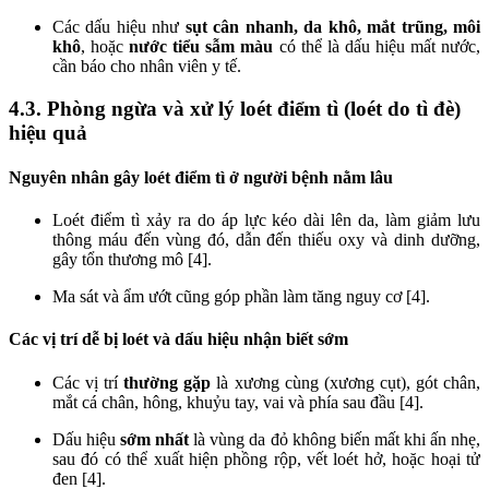
Các dấu hiệu như
sụt cân nhanh, da khô, mắt trũng, môi
khô
, hoặc
nước tiểu sẫm màu
có thể là dấu hiệu mất nước,
cần báo cho nhân viên y tế.
4.3. Phòng ngừa và xử lý loét điểm tì (loét do tì đè)
hiệu quả
Nguyên nhân gây loét điểm tì ở người bệnh nằm lâu
Loét điểm tì xảy ra do áp lực kéo dài lên da, làm giảm lưu
thông máu đến vùng đó, dẫn đến thiếu oxy và dinh dưỡng,
gây tổn thương mô [4].
Ma sát và ẩm ướt cũng góp phần làm tăng nguy cơ [4].
Các vị trí dễ bị loét và dấu hiệu nhận biết sớm
Các vị trí
thường gặp
là xương cùng (xương cụt), gót chân,
mắt cá chân, hông, khuỷu tay, vai và phía sau đầu [4].
Dấu hiệu
sớm nhất
là vùng da đỏ không biến mất khi ấn nhẹ,
sau đó có thể xuất hiện phồng rộp, vết loét hở, hoặc hoại tử
đen [4].