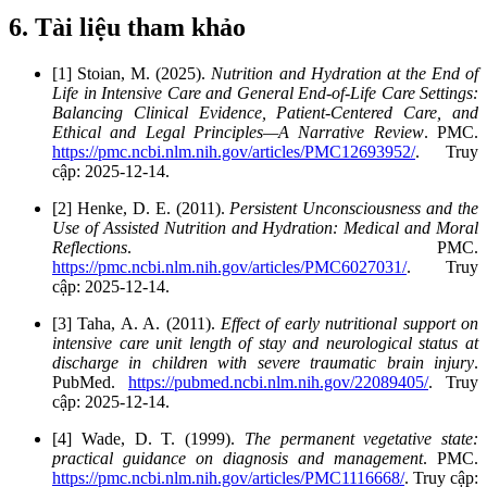
6. Tài liệu tham khảo
[1] Stoian, M. (2025).
Nutrition and Hydration at the End of
Life in Intensive Care and General End-of-Life Care Settings:
Balancing Clinical Evidence, Patient-Centered Care, and
Ethical and Legal Principles—A Narrative Review
. PMC.
https://pmc.ncbi.nlm.nih.gov/articles/PMC12693952/
. Truy
cập: 2025-12-14.
[2] Henke, D. E. (2011).
Persistent Unconsciousness and the
Use of Assisted Nutrition and Hydration: Medical and Moral
Reflections
. PMC.
https://pmc.ncbi.nlm.nih.gov/articles/PMC6027031/
. Truy
cập: 2025-12-14.
[3] Taha, A. A. (2011).
Effect of early nutritional support on
intensive care unit length of stay and neurological status at
discharge in children with severe traumatic brain injury
.
PubMed.
https://pubmed.ncbi.nlm.nih.gov/22089405/
. Truy
cập: 2025-12-14.
[4] Wade, D. T. (1999).
The permanent vegetative state:
practical guidance on diagnosis and management
. PMC.
https://pmc.ncbi.nlm.nih.gov/articles/PMC1116668/
. Truy cập: