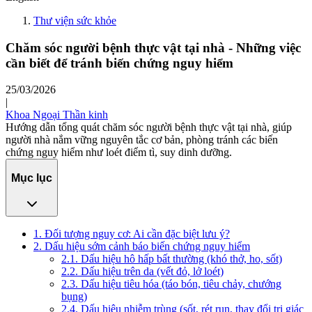
Thư viện sức khỏe
Chăm sóc người bệnh thực vật tại nhà - Những việc
cần biết để tránh biến chứng nguy hiểm
25/03/2026
|
Khoa Ngoại Thần kinh
Hướng dẫn tổng quát chăm sóc người bệnh thực vật tại nhà, giúp
người nhà nắm vững nguyên tắc cơ bản, phòng tránh các biến
chứng nguy hiểm như loét điểm tì, suy dinh dưỡng.
Mục lục
1. Đối tượng nguy cơ: Ai cần đặc biệt lưu ý?
2. Dấu hiệu sớm cảnh báo biến chứng nguy hiểm
2.1. Dấu hiệu hô hấp bất thường (khó thở, ho, sốt)
2.2. Dấu hiệu trên da (vết đỏ, lở loét)
2.3. Dấu hiệu tiêu hóa (táo bón, tiêu chảy, chướng
bụng)
2.4. Dấu hiệu nhiễm trùng (sốt, rét run, thay đổi tri giác