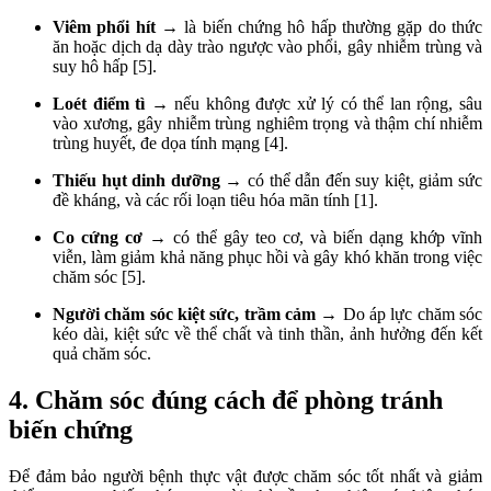
Viêm phổi hít
→ là biến chứng hô hấp thường gặp do thức
ăn hoặc dịch dạ dày trào ngược vào phổi, gây nhiễm trùng và
suy hô hấp [5].
Loét điểm tì
→ nếu không được xử lý có thể lan rộng, sâu
vào xương, gây nhiễm trùng nghiêm trọng và thậm chí nhiễm
trùng huyết, đe dọa tính mạng [4].
Thiếu hụt dinh dưỡng
→ có thể dẫn đến suy kiệt, giảm sức
đề kháng, và các rối loạn tiêu hóa mãn tính [1].
Co cứng cơ
→ có thể gây teo cơ, và biến dạng khớp vĩnh
viễn, làm giảm khả năng phục hồi và gây khó khăn trong việc
chăm sóc [5].
Người chăm sóc kiệt sức, trầm cảm
→ Do áp lực chăm sóc
kéo dài, kiệt sức về thể chất và tinh thần, ảnh hưởng đến kết
quả chăm sóc.
4. Chăm sóc đúng cách để phòng tránh
biến chứng
Để đảm bảo người bệnh thực vật được chăm sóc tốt nhất và giảm