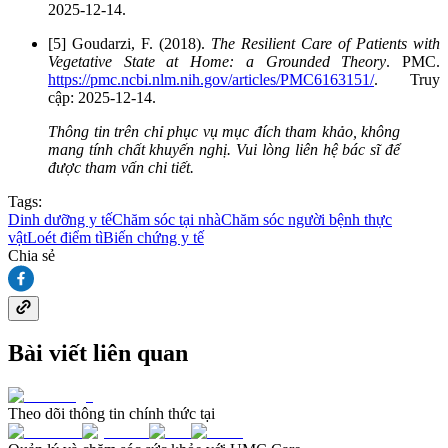
2025-12-14.
[5] Goudarzi, F. (2018).
The Resilient Care of Patients with
Vegetative State at Home: a Grounded Theory
. PMC.
https://pmc.ncbi.nlm.nih.gov/articles/PMC6163151/
. Truy
cập: 2025-12-14.
Thông tin trên chỉ phục vụ mục đích tham khảo, không
mang tính chất khuyến nghị. Vui lòng liên hệ bác sĩ để
được tham vấn chi tiết.
Tags:
Dinh dưỡng y tế
Chăm sóc tại nhà
Chăm sóc người bệnh thực
vật
Loét điểm tì
Biến chứng y tế
Chia sẻ
Bài viết liên quan
Theo dõi thông tin chính thức tại