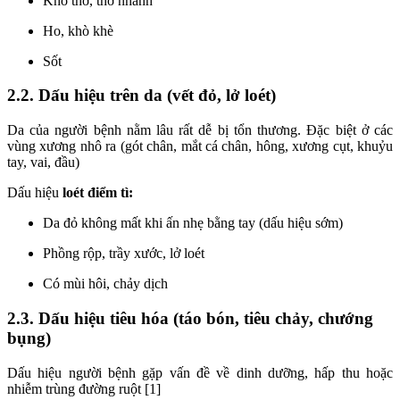
Khó thở, thở nhanh
Ho, khò khè
Sốt
2.2. Dấu hiệu trên da (vết đỏ, lở loét)
Da của người bệnh nằm lâu rất dễ bị tổn thương. Đặc biệt ở các
vùng xương nhô ra (gót chân, mắt cá chân, hông, xương cụt, khuỷu
tay, vai, đầu)
Dấu hiệu
loét điểm tì:
Da đỏ không mất khi ấn nhẹ bằng tay (dấu hiệu sớm)
Phồng rộp, trầy xước, lở loét
Có mùi hôi, chảy dịch
2.3. Dấu hiệu tiêu hóa (táo bón, tiêu chảy, chướng
bụng)
Dấu hiệu người bệnh gặp vấn đề về dinh dưỡng, hấp thu hoặc
nhiễm trùng đường ruột [1]