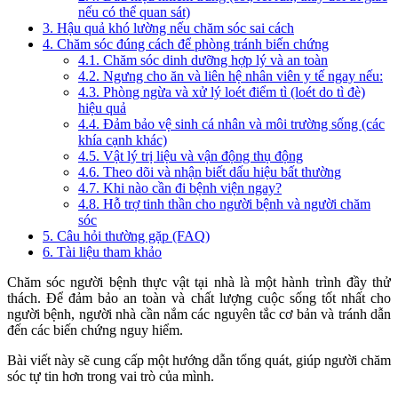
nếu có thể quan sát)
3. Hậu quả khó lường nếu chăm sóc sai cách
4. Chăm sóc đúng cách để phòng tránh biến chứng
4.1. Chăm sóc dinh dưỡng hợp lý và an toàn
4.2. Ngưng cho ăn và liên hệ nhân viên y tế ngay nếu:
4.3. Phòng ngừa và xử lý loét điểm tì (loét do tì đè)
hiệu quả
4.4. Đảm bảo vệ sinh cá nhân và môi trường sống (các
khía cạnh khác)
4.5. Vật lý trị liệu và vận động thụ động
4.6. Theo dõi và nhận biết dấu hiệu bất thường
4.7. Khi nào cần đi bệnh viện ngay?
4.8. Hỗ trợ tinh thần cho người bệnh và người chăm
sóc
5. Câu hỏi thường gặp (FAQ)
6. Tài liệu tham khảo
Chăm sóc người bệnh thực vật tại nhà là một hành trình đầy thử
thách. Để đảm bảo an toàn và chất lượng cuộc sống tốt nhất cho
người bệnh, người nhà cần nắm các nguyên tắc cơ bản và tránh dẫn
đến các biến chứng nguy hiểm.
Bài viết này sẽ cung cấp một hướng dẫn tổng quát, giúp người chăm
sóc tự tin hơn trong vai trò của mình.