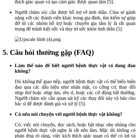
thích giác quan và tạo cảm giác được quan tâm [5].
Người chăm sóc cần được hỗ trợ về tinh thần. Chia sẻ gánh
nặng với các thành viên khác trong gia đình, tìm kiếm sự giúp
đỡ từ các nhóm hỗ trợ hoặc chuyên gia tâm lý là rất quan
trọng để tránh kiệt sức và duy trì sức khỏe tinh thần [5].
5. Câu hỏi thường gặp (FAQ)
Làm thế nào để biết người bệnh thực vật có đang đau
không?
Dù không thể giao tiếp, người bệnh thực vật có thể biểu hiện
đau qua các dấu hiệu như nhăn mặt, co cứng cơ, thay đổi
nhịp thở hoặc nhịp tim, rên rỉ, hoặc các cử động bất thường.
Người chăm sóc cần quan sát kỹ các thay đổi này và báo cho
bác sĩ để được đánh giá và xử lý [5].
Có nên nói chuyện với người bệnh thực vật không?
Có, việc nói chuyện, đọc sách, hoặc bật nhạc nhẹ nhàng cho
người bệnh thực vật nghe là rất nên làm. Mặc dù không có
phản ứng rõ ràng, việc kích thích giác quan có thể có lợi và