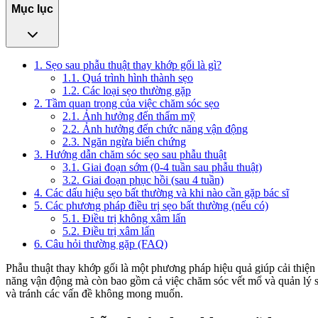
Mục lục
1. Sẹo sau phẫu thuật thay khớp gối là gì?
1.1. Quá trình hình thành sẹo
1.2. Các loại sẹo thường gặp
2. Tầm quan trọng của việc chăm sóc sẹo
2.1. Ảnh hưởng đến thẩm mỹ
2.2. Ảnh hưởng đến chức năng vận động
2.3. Ngăn ngừa biến chứng
3. Hướng dẫn chăm sóc sẹo sau phẫu thuật
3.1. Giai đoạn sớm (0-4 tuần sau phẫu thuật)
3.2. Giai đoạn phục hồi (sau 4 tuần)
4. Các dấu hiệu sẹo bất thường và khi nào cần gặp bác sĩ
5. Các phương pháp điều trị sẹo bất thường (nếu có)
5.1. Điều trị không xâm lấn
5.2. Điều trị xâm lấn
6. Câu hỏi thường gặp (FAQ)
Phẫu thuật thay khớp gối là một phương pháp hiệu quả giúp cải thiện
năng vận động mà còn bao gồm cả việc chăm sóc vết mổ và quản lý sẹo
và tránh các vấn đề không mong muốn.