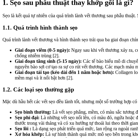
1. Sẹo sau phẫu thuật thay khớp gối là gì?
Sẹo là kết quả tự nhiên của quá trình lành vết thương sau phẫu thuật.
1.1. Quá trình hình thành sẹo
Quá trình lành vết thương và hình thành sẹo trải qua ba giai đoạn chín
Giai đoạn viêm (0-5 ngày):
Ngay sau khi vết thương xảy ra, c
chống nhiễm trùng [2].
Giai đoạn tăng sinh (5-15 ngày):
Các tế bào biểu mô di chuyển
nguyên bào sợi cơ tạo ra sự co rút vết thương. Các mạch máu m
Giai đoạn tái tạo (kéo dài đến 1 năm hoặc hơn):
Collagen loạ
mềm mại và ít nổi bật hơn [2].
1.2. Các loại sẹo thường gặp
Mặc dù hầu hết các vết sẹo đều lành tốt, nhưng một số trường hợp có
Sẹo bình thường:
Là vết sẹo phẳng, mềm, có màu sắc tương đồn
Sẹo phì đại:
Là những vết sẹo nổi lên, có màu đỏ, ngứa hoặc đ
thước trong vài tháng và có xu hướng tự thoái lui theo thời gian
Sẹo lồi :
Là dạng sẹo phát triển quá mức, lan rộng ra ngoài ranh gi
Xơ hóa khớp:
Là sự hình thành quá mức mô sẹo bên trong kh