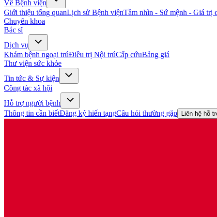
Về Bệnh viện
Giới thiệu tổng quan
Lịch sử Bệnh viện
Tầm nhìn - Sứ mệnh - Giá trị c
Chuyên khoa
Bác sĩ
Dịch vụ
Khám bệnh ngoại trú
Điều trị Nội trú
Cấp cứu
Bảng giá
Thư viện sức khỏe
Tin tức & Sự kiện
Công tác xã hội
Hỗ trợ người bệnh
Thông tin cần biết
Đăng ký hiến tạng
Câu hỏi thường gặp
Liên hệ hỗ t