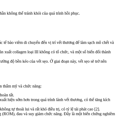
phần không thể tránh khỏi của quá trình hồi phục.
 tế bào viêm di chuyển đến vị trí vết thương để làm sạch mô chết và
 xuất collagen loại III không có tổ chức, và một số biến đổi thành
cường độ bền kéo của vết sẹo. Ở giai đoạn này, vết sẹo sẽ trở nên
đến thẩm mỹ và chức năng:
hoàn tất.
ất hiện sớm hơn trong quá trình lành vết thương, có thể tăng kích
ông tự thoái lui và rất khó điều trị, có tỷ lệ tái phát cao [2].
ng (ROM), đau và suy giảm chức năng. Đây là một biến chứng nghiêm