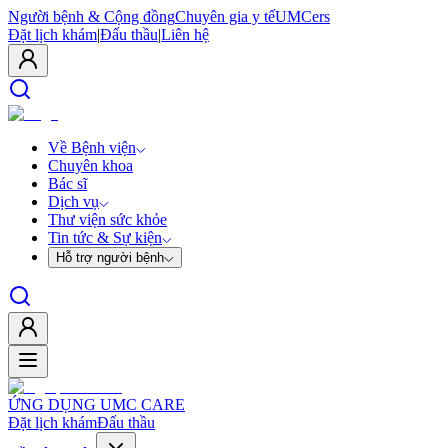
Người bệnh & Cộng đồng
Chuyên gia y tế
UMCers
Đặt lịch khám
|
Đấu thầu
|
Liên hệ
Về Bệnh viện
Chuyên khoa
Bác sĩ
Dịch vụ
Thư viện sức khỏe
Tin tức & Sự kiện
Hỗ trợ người bệnh
ỨNG DỤNG UMC CARE
Đặt lịch khám
Đấu thầu