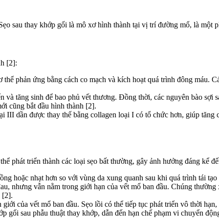
 Sẹo sau thay khớp gối là mô xơ hình thành tại vị trí đường mổ, là một 
h [2]:
ơ thể phản ứng bằng cách co mạch và kích hoạt quá trình đông máu. Các
 và tăng sinh để bao phủ vết thương. Đồng thời, các nguyên bào sợi sản
ới cũng bắt đầu hình thành [2].
i III dần được thay thế bằng collagen loại I có tổ chức hơn, giúp tăng 
 thể phát triển thành các loại sẹo bất thường, gây ảnh hưởng đáng kể 
g hoặc nhạt hơn so với vùng da xung quanh sau khi quá trình tái tạo 
au, nhưng vẫn nằm trong giới hạn của vết mổ ban đầu. Chúng thường xu
 [2].
ới của vết mổ ban đầu. Sẹo lồi có thể tiếp tục phát triển vô thời hạn, kh
ớp gối sau phẫu thuật thay khớp, dẫn đến hạn chế phạm vi chuyển độ