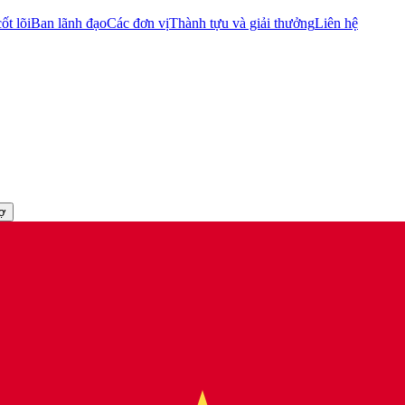
ốt lõi
Ban lãnh đạo
Các đơn vị
Thành tựu và giải thưởng
Liên hệ
rợ