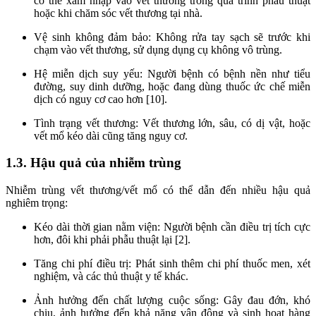
có thể xâm nhập vào vết thương trong quá trình phẫu thuật
hoặc khi chăm sóc vết thương tại nhà.
Vệ sinh không đảm bảo: Không rửa tay sạch sẽ trước khi
chạm vào vết thương, sử dụng dụng cụ không vô trùng.
Hệ miễn dịch suy yếu: Người bệnh có bệnh nền như tiểu
đường, suy dinh dưỡng, hoặc đang dùng thuốc ức chế miễn
dịch có nguy cơ cao hơn [10].
Tình trạng vết thương: Vết thương lớn, sâu, có dị vật, hoặc
vết mổ kéo dài cũng tăng nguy cơ.
1.3. Hậu quả của nhiễm trùng
Nhiễm trùng vết thương/vết mổ có thể dẫn đến nhiều hậu quả
nghiêm trọng:
Kéo dài thời gian nằm viện: Người bệnh cần điều trị tích cực
hơn, đôi khi phải phẫu thuật lại [2].
Tăng chi phí điều trị: Phát sinh thêm chi phí thuốc men, xét
nghiệm, và các thủ thuật y tế khác.
Ảnh hưởng đến chất lượng cuộc sống: Gây đau đớn, khó
chịu, ảnh hưởng đến khả năng vận động và sinh hoạt hàng