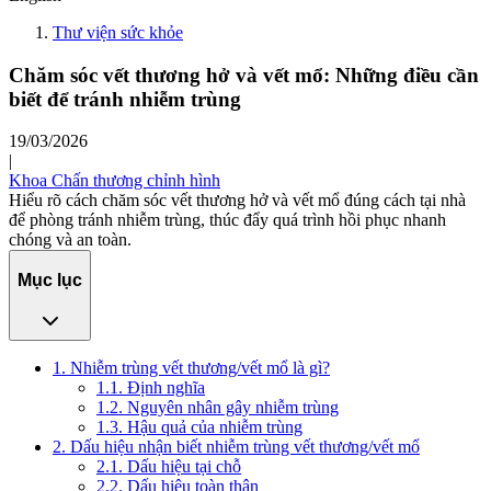
Thư viện sức khỏe
Chăm sóc vết thương hở và vết mổ: Những điều cần
biết để tránh nhiễm trùng
19/03/2026
|
Khoa Chấn thương chỉnh hình
Hiểu rõ cách chăm sóc vết thương hở và vết mổ đúng cách tại nhà
để phòng tránh nhiễm trùng, thúc đẩy quá trình hồi phục nhanh
chóng và an toàn.
Mục lục
1. Nhiễm trùng vết thương/vết mổ là gì?
1.1. Định nghĩa
1.2. Nguyên nhân gây nhiễm trùng
1.3. Hậu quả của nhiễm trùng
2. Dấu hiệu nhận biết nhiễm trùng vết thương/vết mổ
2.1. Dấu hiệu tại chỗ
2.2. Dấu hiệu toàn thân