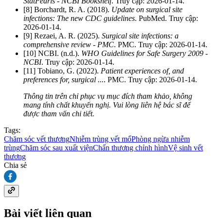
StatPearls - NCBI Bookshelf
. Truy cập: 2026-01-14.
[8] Borchardt, R. A. (2018).
Update on surgical site
infections: The new CDC guidelines
. PubMed. Truy cập:
2026-01-14.
[9] Rezaei, A. R. (2025).
Surgical site infections: a
comprehensive review - PMC
. PMC. Truy cập: 2026-01-14.
[10] NCBI. (n.d.).
WHO Guidelines for Safe Surgery 2009 -
NCBI
. Truy cập: 2026-01-14.
[11] Tobiano, G. (2022).
Patient experiences of, and
preferences for, surgical ...
. PMC. Truy cập: 2026-01-14.
Thông tin trên chỉ phục vụ mục đích tham khảo, không
mang tính chất khuyến nghị. Vui lòng liên hệ bác sĩ để
được tham vấn chi tiết.
Tags:
Chăm sóc vết thương
Nhiễm trùng vết mổ
Phòng ngừa nhiễm
trùng
Chăm sóc sau xuất viện
Chấn thương chỉnh hình
Vệ sinh vết
thương
Chia sẻ
Bài viết liên quan