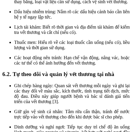
thay băng, loại vật liệu cần sử dụng, cách vệ sinh vết thương.
Dấu hiệu nhiễm trùng: Nắm rõ các dấu hiệu cảnh báo cần liên
hệ y tế ngay lập tức.
Lịch tái khám: Biết rõ thời gian và địa điểm tái khám để kiểm
tra vết thương và cắt chỉ (nếu có).
Thuốc men: Hiểu rõ về các loại thuốc cần uống (nếu có), liều
lượng và thời gian sử dụng.
Các hoạt động nên tránh: Hạn chế vận động, nâng vác, hoặc
các tư thế có thể ảnh hưởng đến vết thương.
6.2. Tự theo dõi và quản lý vết thương tại nhà
Ghi chép hàng ngày: Quan sát vết thương mỗi ngày và ghi lại
các thay đổi về màu sắc, kích thước, tình trạng tiết dịch, mức
độ đau. Điều này giúp người bệnh và bác sĩ đánh giá tiến
triển của vết thương [3].
Giữ gìn vệ sinh cá nhân: Tắm rửa cẩn thận, tránh để nước
trực tiếp vào vết thương cho đến khi được bác sĩ cho phép.
Dinh dưỡng và nghỉ ngơi: Tiếp tục duy trì chế độ ăn uống