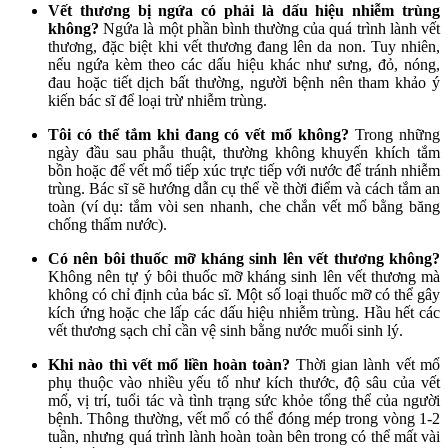
Vết thương bị ngứa có phải là dấu hiệu nhiễm trùng
không?
Ngứa là một phần bình thường của quá trình lành vết
thương, đặc biệt khi vết thương đang lên da non. Tuy nhiên,
nếu ngứa kèm theo các dấu hiệu khác như sưng, đỏ, nóng,
đau hoặc tiết dịch bất thường, người bệnh nên tham khảo ý
kiến bác sĩ để loại trừ nhiễm trùng.
Tôi có thể tắm khi đang có vết mổ không?
Trong những
ngày đầu sau phẫu thuật, thường không khuyến khích tắm
bồn hoặc để vết mổ tiếp xúc trực tiếp với nước để tránh nhiễm
trùng. Bác sĩ sẽ hướng dẫn cụ thể về thời điểm và cách tắm an
toàn (ví dụ: tắm vòi sen nhanh, che chắn vết mổ bằng băng
chống thấm nước).
Có nên bôi thuốc mỡ kháng sinh lên vết thương không?
Không nên tự ý bôi thuốc mỡ kháng sinh lên vết thương mà
không có chỉ định của bác sĩ. Một số loại thuốc mỡ có thể gây
kích ứng hoặc che lấp các dấu hiệu nhiễm trùng. Hầu hết các
vết thương sạch chỉ cần vệ sinh bằng nước muối sinh lý.
Khi nào thì vết mổ liền hoàn toàn?
Thời gian lành vết mổ
phụ thuộc vào nhiều yếu tố như kích thước, độ sâu của vết
mổ, vị trí, tuổi tác và tình trạng sức khỏe tổng thể của người
bệnh. Thông thường, vết mổ có thể đóng mép trong vòng 1-2
tuần, nhưng quá trình lành hoàn toàn bên trong có thể mất vài