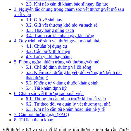
2.3. Khi nào cần đi khám bác sĩ ngay lập tức
3. Nguyên tắc chung trong chăm sóc vết thương/vết mổ sau
xuất viện
3.1. Giữ vệ sinh tay
3.2. Giữ vết thương khô ráo và sạch sẽ
3.3. Thay băng đúng cách
3.4. Tránh các tác nhân gây kích ứng
4. Quy trình vệ sinh vết thương/vết mổ tại nhà
4.1. Chuẩn bị dụng cụ
4.2. Các bước thực hiện
4.3. Lưu ý khi thay băng
5. Phòng ngừa nhiễm trùng vết thương/vết mổ
5.1. Chế độ dinh dưỡng và lối sống
5.2. Kiểm soát đường huyết (đối với người bệnh đái
tháo đường)
5.3. Không tự ý dùng thuốc kháng sinh
5.4. Tái khám định kỳ
6. Chăm sóc vết thương sau xuất viện
6.1. Thông tin cần nhận trước khi xuất viện
6.2. Tự theo dõi và quản lý vết thương tại nhà
6.3. Khi nào cần tái khám hoặc liên hệ y tế
7. Câu hỏi thường gặp (FAQ)
8. Tài liệu tham khảo
Vết thương hở và vết mổ là những tổn thương trên da cần được