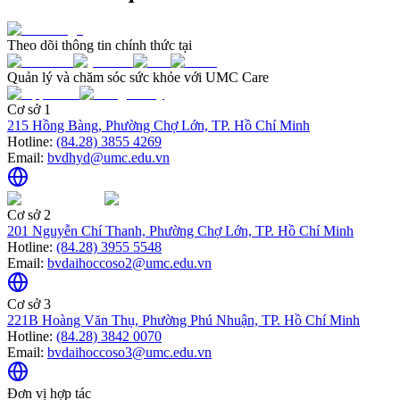
Theo dõi thông tin chính thức tại
Quản lý và chăm sóc sức khỏe với UMC Care
Cơ sở 1
215 Hồng Bàng, Phường Chợ Lớn, TP. Hồ Chí Minh
Hotline:
(84.28) 3855 4269
Email:
bvdhyd@umc.edu.vn
Cơ sở 2
201 Nguyễn Chí Thanh, Phường Chợ Lớn, TP. Hồ Chí Minh
Hotline:
(84.28) 3955 5548
Email:
bvdaihoccoso2@umc.edu.vn
Cơ sở 3
221B Hoàng Văn Thụ, Phường Phú Nhuận, TP. Hồ Chí Minh
Hotline:
(84.28) 3842 0070
Email:
bvdaihoccoso3@umc.edu.vn
Đơn vị hợp tác