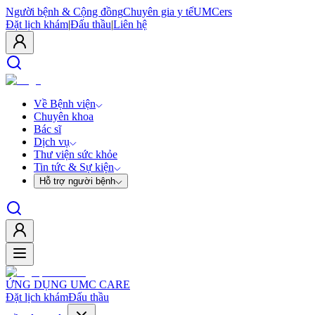
Người bệnh & Cộng đồng
Chuyên gia y tế
UMCers
Đặt lịch khám
|
Đấu thầu
|
Liên hệ
Về Bệnh viện
Chuyên khoa
Bác sĩ
Dịch vụ
Thư viện sức khỏe
Tin tức & Sự kiện
Hỗ trợ người bệnh
ỨNG DỤNG UMC CARE
Đặt lịch khám
Đấu thầu