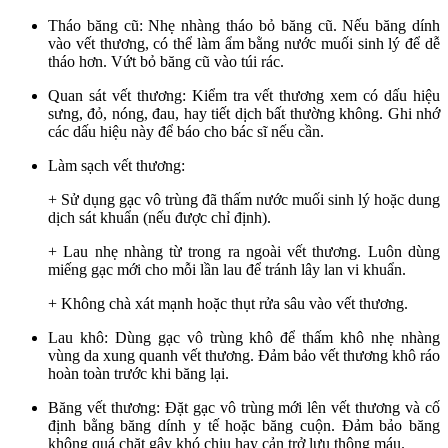
Tháo băng cũ: Nhẹ nhàng tháo bỏ băng cũ. Nếu băng dính
vào vết thương, có thể làm ẩm bằng nước muối sinh lý để dễ
tháo hơn. Vứt bỏ băng cũ vào túi rác.
Quan sát vết thương: Kiểm tra vết thương xem có dấu hiệu
sưng, đỏ, nóng, đau, hay tiết dịch bất thường không. Ghi nhớ
các dấu hiệu này để báo cho bác sĩ nếu cần.
Làm sạch vết thương:
+ Sử dụng gạc vô trùng đã thấm nước muối sinh lý hoặc dung
dịch sát khuẩn (nếu được chỉ định).
+ Lau nhẹ nhàng từ trong ra ngoài vết thương. Luôn dùng
miếng gạc mới cho mỗi lần lau để tránh lây lan vi khuẩn.
+ Không chà xát mạnh hoặc thụt rửa sâu vào vết thương.
Lau khô: Dùng gạc vô trùng khô để thấm khô nhẹ nhàng
vùng da xung quanh vết thương. Đảm bảo vết thương khô ráo
hoàn toàn trước khi băng lại.
Băng vết thương: Đặt gạc vô trùng mới lên vết thương và cố
định bằng băng dính y tế hoặc băng cuộn. Đảm bảo băng
không quá chặt gây khó chịu hay cản trở lưu thông máu.