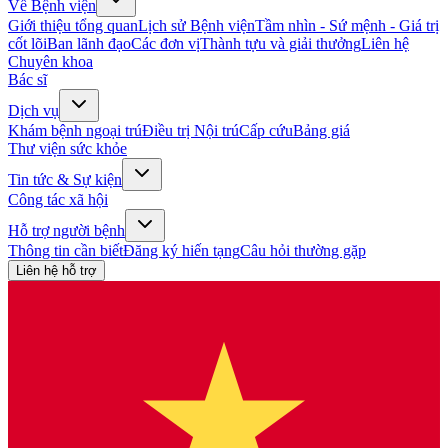
Về Bệnh viện
Giới thiệu tổng quan
Lịch sử Bệnh viện
Tầm nhìn - Sứ mệnh - Giá trị
cốt lõi
Ban lãnh đạo
Các đơn vị
Thành tựu và giải thưởng
Liên hệ
Chuyên khoa
Bác sĩ
Dịch vụ
Khám bệnh ngoại trú
Điều trị Nội trú
Cấp cứu
Bảng giá
Thư viện sức khỏe
Tin tức & Sự kiện
Công tác xã hội
Hỗ trợ người bệnh
Thông tin cần biết
Đăng ký hiến tạng
Câu hỏi thường gặp
Liên hệ hỗ trợ