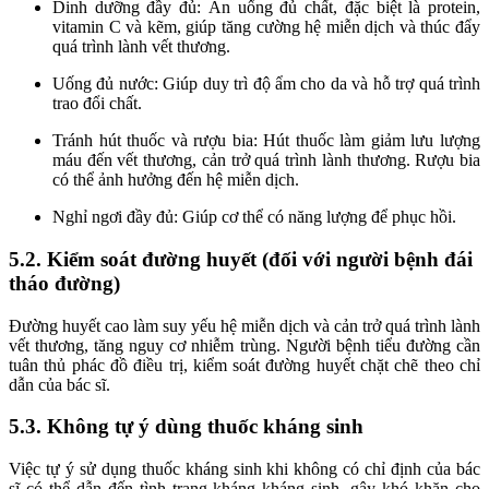
Dinh dưỡng đầy đủ: Ăn uống đủ chất, đặc biệt là protein,
vitamin C và kẽm, giúp tăng cường hệ miễn dịch và thúc đẩy
quá trình lành vết thương.
Uống đủ nước: Giúp duy trì độ ẩm cho da và hỗ trợ quá trình
trao đổi chất.
Tránh hút thuốc và rượu bia: Hút thuốc làm giảm lưu lượng
máu đến vết thương, cản trở quá trình lành thương. Rượu bia
có thể ảnh hưởng đến hệ miễn dịch.
Nghỉ ngơi đầy đủ: Giúp cơ thể có năng lượng để phục hồi.
5.2. Kiểm soát đường huyết (đối với người bệnh đái
tháo đường)
Đường huyết cao làm suy yếu hệ miễn dịch và cản trở quá trình lành
vết thương, tăng nguy cơ nhiễm trùng. Người bệnh tiểu đường cần
tuân thủ phác đồ điều trị, kiểm soát đường huyết chặt chẽ theo chỉ
dẫn của bác sĩ.
5.3. Không tự ý dùng thuốc kháng sinh
Việc tự ý sử dụng thuốc kháng sinh khi không có chỉ định của bác
sĩ có thể dẫn đến tình trạng kháng kháng sinh, gây khó khăn cho