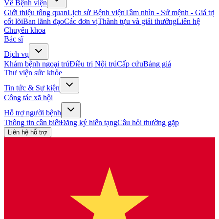
Về Bệnh viện
Giới thiệu tổng quan
Lịch sử Bệnh viện
Tầm nhìn - Sứ mệnh - Giá trị
cốt lõi
Ban lãnh đạo
Các đơn vị
Thành tựu và giải thưởng
Liên hệ
Chuyên khoa
Bác sĩ
Dịch vụ
Khám bệnh ngoại trú
Điều trị Nội trú
Cấp cứu
Bảng giá
Thư viện sức khỏe
Tin tức & Sự kiện
Công tác xã hội
Hỗ trợ người bệnh
Thông tin cần biết
Đăng ký hiến tạng
Câu hỏi thường gặp
Liên hệ hỗ trợ