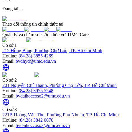
Đang tải...
Theo dõi thông tin chính thức tại
Quản lý và chăm sóc sức khỏe với UMC Care
Cơ sở 1
215 Hồng Bàng, Phường Chợ Lớn, TP. Hồ Chí Minh
Hotline:
(84.28) 3855 4269
Email:
bvdhyd@umc.edu.vn
Cơ sở 2
201 Nguyễn Chí Thanh, Phường Chợ Lớn, TP. Hồ Chí Minh
Hotline:
(84.28) 3955 5548
Email:
bvdaihoccoso2@umc.edu.vn
Cơ sở 3
221B Hoàng Văn Thụ, Phường Phú Nhuận, TP. Hồ Chí Minh
Hotline:
(84.28) 3842 0070
Email:
bvdaihoccoso3@umc.edu.vn