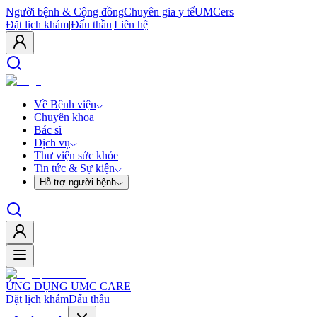
Người bệnh & Cộng đồng
Chuyên gia y tế
UMCers
Đặt lịch khám
|
Đấu thầu
|
Liên hệ
Về Bệnh viện
Chuyên khoa
Bác sĩ
Dịch vụ
Thư viện sức khỏe
Tin tức & Sự kiện
Hỗ trợ người bệnh
ỨNG DỤNG UMC CARE
Đặt lịch khám
Đấu thầu