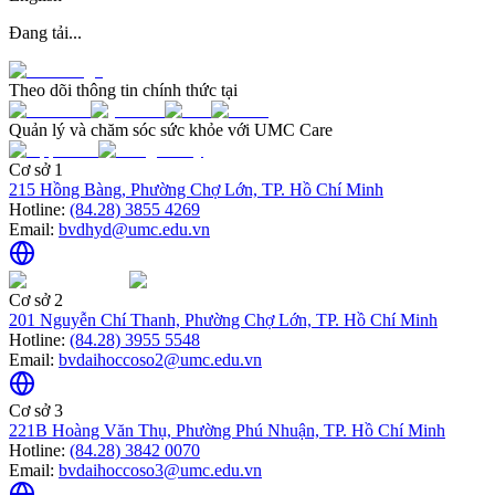
Đang tải...
Theo dõi thông tin chính thức tại
Quản lý và chăm sóc sức khỏe với UMC Care
Cơ sở 1
215 Hồng Bàng, Phường Chợ Lớn, TP. Hồ Chí Minh
Hotline:
(84.28) 3855 4269
Email:
bvdhyd@umc.edu.vn
Cơ sở 2
201 Nguyễn Chí Thanh, Phường Chợ Lớn, TP. Hồ Chí Minh
Hotline:
(84.28) 3955 5548
Email:
bvdaihoccoso2@umc.edu.vn
Cơ sở 3
221B Hoàng Văn Thụ, Phường Phú Nhuận, TP. Hồ Chí Minh
Hotline:
(84.28) 3842 0070
Email:
bvdaihoccoso3@umc.edu.vn