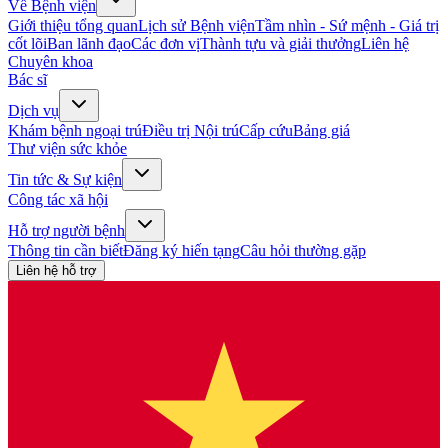
Về Bệnh viện
Giới thiệu tổng quan
Lịch sử Bệnh viện
Tầm nhìn - Sứ mệnh - Giá trị
cốt lõi
Ban lãnh đạo
Các đơn vị
Thành tựu và giải thưởng
Liên hệ
Chuyên khoa
Bác sĩ
Dịch vụ
Khám bệnh ngoại trú
Điều trị Nội trú
Cấp cứu
Bảng giá
Thư viện sức khỏe
Tin tức & Sự kiện
Công tác xã hội
Hỗ trợ người bệnh
Thông tin cần biết
Đăng ký hiến tạng
Câu hỏi thường gặp
Liên hệ hỗ trợ