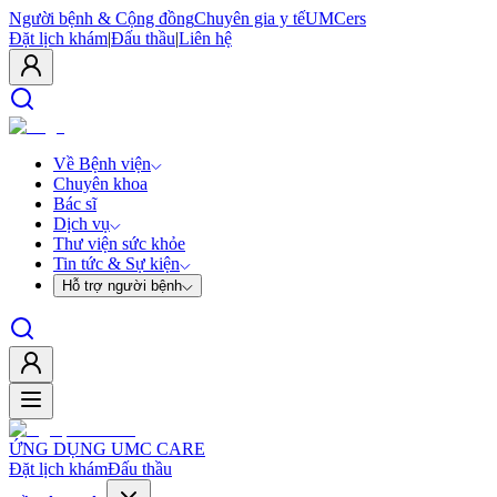
Người bệnh & Cộng đồng
Chuyên gia y tế
UMCers
Đặt lịch khám
|
Đấu thầu
|
Liên hệ
Về Bệnh viện
Chuyên khoa
Bác sĩ
Dịch vụ
Thư viện sức khỏe
Tin tức & Sự kiện
Hỗ trợ người bệnh
ỨNG DỤNG UMC CARE
Đặt lịch khám
Đấu thầu