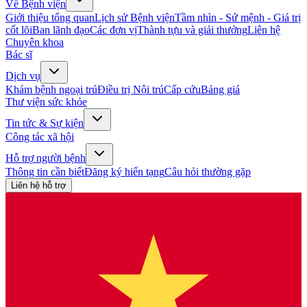
Về Bệnh viện
Giới thiệu tổng quan
Lịch sử Bệnh viện
Tầm nhìn - Sứ mệnh - Giá trị
cốt lõi
Ban lãnh đạo
Các đơn vị
Thành tựu và giải thưởng
Liên hệ
Chuyên khoa
Bác sĩ
Dịch vụ
Khám bệnh ngoại trú
Điều trị Nội trú
Cấp cứu
Bảng giá
Thư viện sức khỏe
Tin tức & Sự kiện
Công tác xã hội
Hỗ trợ người bệnh
Thông tin cần biết
Đăng ký hiến tạng
Câu hỏi thường gặp
Liên hệ hỗ trợ