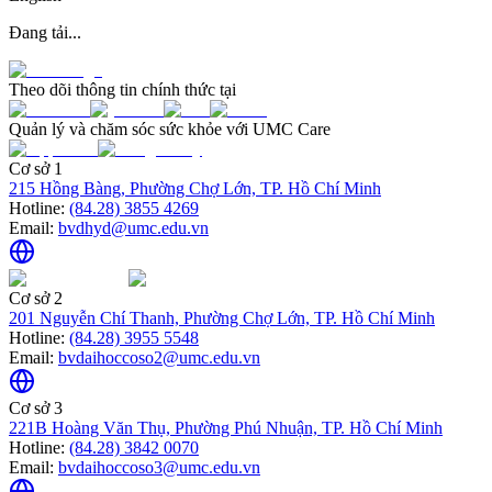
Đang tải...
Theo dõi thông tin chính thức tại
Quản lý và chăm sóc sức khỏe với UMC Care
Cơ sở 1
215 Hồng Bàng, Phường Chợ Lớn, TP. Hồ Chí Minh
Hotline:
(84.28) 3855 4269
Email:
bvdhyd@umc.edu.vn
Cơ sở 2
201 Nguyễn Chí Thanh, Phường Chợ Lớn, TP. Hồ Chí Minh
Hotline:
(84.28) 3955 5548
Email:
bvdaihoccoso2@umc.edu.vn
Cơ sở 3
221B Hoàng Văn Thụ, Phường Phú Nhuận, TP. Hồ Chí Minh
Hotline:
(84.28) 3842 0070
Email:
bvdaihoccoso3@umc.edu.vn