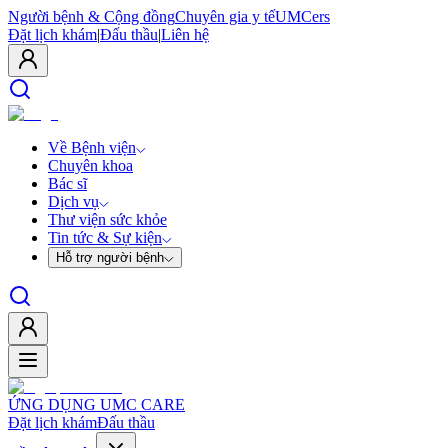
Người bệnh & Cộng đồng
Chuyên gia y tế
UMCers
Đặt lịch khám
|
Đấu thầu
|
Liên hệ
Về Bệnh viện
Chuyên khoa
Bác sĩ
Dịch vụ
Thư viện sức khỏe
Tin tức & Sự kiện
Hỗ trợ người bệnh
ỨNG DỤNG UMC CARE
Đặt lịch khám
Đấu thầu