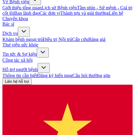
Về Bệnh viện
Giới thiệu tổng quan
Lịch sử Bệnh viện
Tầm nhìn - Sứ mệnh - Giá trị
cốt lõi
Ban lãnh đạo
Các đơn vị
Thành tựu và giải thưởng
Liên hệ
Chuyên khoa
Bác sĩ
Dịch vụ
Khám bệnh ngoại trú
Điều trị Nội trú
Cấp cứu
Bảng giá
Thư viện sức khỏe
Tin tức & Sự kiện
Công tác xã hội
Hỗ trợ người bệnh
Thông tin cần biết
Đăng ký hiến tạng
Câu hỏi thường gặp
Liên hệ hỗ trợ