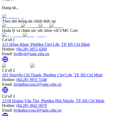
Đang tải...
Theo dõi thông tin chính thức tại
Quản lý và chăm sóc sức khỏe với UMC Care
Cơ sở 1
215 Hồng Bàng, Phường Chợ Lớn, TP. Hồ Chí Minh
Hotline:
(84.28) 3855 4269
Email:
bvdhyd@umc.edu.vn
Cơ sở 2
201 Nguyễn Chí Thanh, Phường Chợ Lớn, TP. Hồ Chí Minh
Hotline:
(84.28) 3955 5548
Email:
bvdaihoccoso2@umc.edu.vn
Cơ sở 3
221B Hoàng Văn Thụ, Phường Phú Nhuận, TP. Hồ Chí Minh
Hotline:
(84.28) 3842 0070
Email:
bvdaihoccoso3@umc.edu.vn