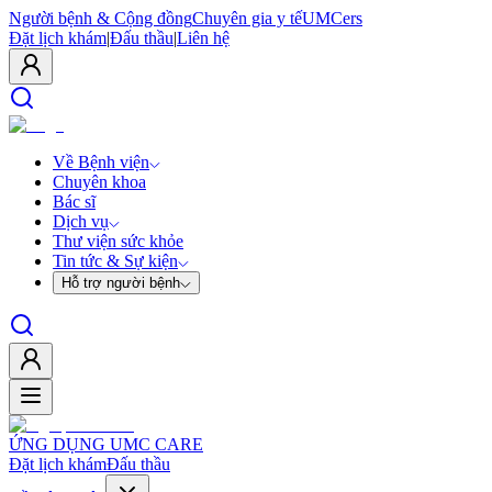
Người bệnh & Cộng đồng
Chuyên gia y tế
UMCers
Đặt lịch khám
|
Đấu thầu
|
Liên hệ
Về Bệnh viện
Chuyên khoa
Bác sĩ
Dịch vụ
Thư viện sức khỏe
Tin tức & Sự kiện
Hỗ trợ người bệnh
ỨNG DỤNG UMC CARE
Đặt lịch khám
Đấu thầu