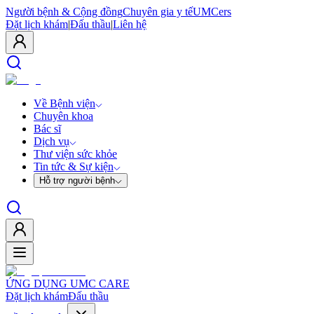
Người bệnh & Cộng đồng
Chuyên gia y tế
UMCers
Đặt lịch khám
|
Đấu thầu
|
Liên hệ
Về Bệnh viện
Chuyên khoa
Bác sĩ
Dịch vụ
Thư viện sức khỏe
Tin tức & Sự kiện
Hỗ trợ người bệnh
ỨNG DỤNG UMC CARE
Đặt lịch khám
Đấu thầu