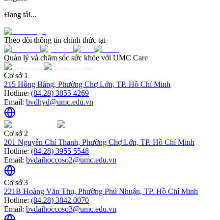
Đang tải...
Theo dõi thông tin chính thức tại
Quản lý và chăm sóc sức khỏe với UMC Care
Cơ sở 1
215 Hồng Bàng, Phường Chợ Lớn, TP. Hồ Chí Minh
Hotline:
(84.28) 3855 4269
Email:
bvdhyd@umc.edu.vn
Cơ sở 2
201 Nguyễn Chí Thanh, Phường Chợ Lớn, TP. Hồ Chí Minh
Hotline:
(84.28) 3955 5548
Email:
bvdaihoccoso2@umc.edu.vn
Cơ sở 3
221B Hoàng Văn Thụ, Phường Phú Nhuận, TP. Hồ Chí Minh
Hotline:
(84.28) 3842 0070
Email:
bvdaihoccoso3@umc.edu.vn