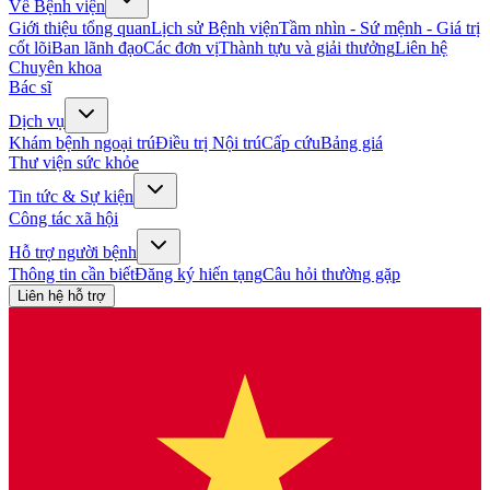
Về Bệnh viện
Giới thiệu tổng quan
Lịch sử Bệnh viện
Tầm nhìn - Sứ mệnh - Giá trị
cốt lõi
Ban lãnh đạo
Các đơn vị
Thành tựu và giải thưởng
Liên hệ
Chuyên khoa
Bác sĩ
Dịch vụ
Khám bệnh ngoại trú
Điều trị Nội trú
Cấp cứu
Bảng giá
Thư viện sức khỏe
Tin tức & Sự kiện
Công tác xã hội
Hỗ trợ người bệnh
Thông tin cần biết
Đăng ký hiến tạng
Câu hỏi thường gặp
Liên hệ hỗ trợ