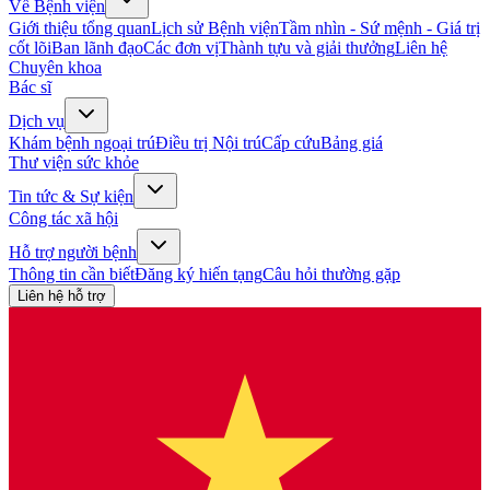
Về Bệnh viện
Giới thiệu tổng quan
Lịch sử Bệnh viện
Tầm nhìn - Sứ mệnh - Giá trị
cốt lõi
Ban lãnh đạo
Các đơn vị
Thành tựu và giải thưởng
Liên hệ
Chuyên khoa
Bác sĩ
Dịch vụ
Khám bệnh ngoại trú
Điều trị Nội trú
Cấp cứu
Bảng giá
Thư viện sức khỏe
Tin tức & Sự kiện
Công tác xã hội
Hỗ trợ người bệnh
Thông tin cần biết
Đăng ký hiến tạng
Câu hỏi thường gặp
Liên hệ hỗ trợ