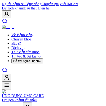
Người bệnh & Cộng đồng
Chuyên gia y tế
UMCers
Đặt lịch khám
|
Đấu thầu
|
Liên hệ
Về Bệnh viện
Chuyên khoa
Bác sĩ
Dịch vụ
Thư viện sức khỏe
Tin tức & Sự kiện
Hỗ trợ người bệnh
ỨNG DỤNG UMC CARE
Đặt lịch khám
Đấu thầu