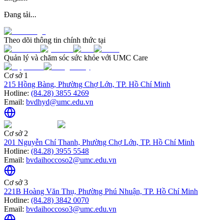
Đang tải...
Theo dõi thông tin chính thức tại
Quản lý và chăm sóc sức khỏe với UMC Care
Cơ sở 1
215 Hồng Bàng, Phường Chợ Lớn, TP. Hồ Chí Minh
Hotline:
(84.28) 3855 4269
Email:
bvdhyd@umc.edu.vn
Cơ sở 2
201 Nguyễn Chí Thanh, Phường Chợ Lớn, TP. Hồ Chí Minh
Hotline:
(84.28) 3955 5548
Email:
bvdaihoccoso2@umc.edu.vn
Cơ sở 3
221B Hoàng Văn Thụ, Phường Phú Nhuận, TP. Hồ Chí Minh
Hotline:
(84.28) 3842 0070
Email:
bvdaihoccoso3@umc.edu.vn