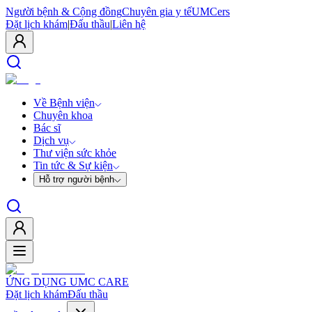
Người bệnh & Cộng đồng
Chuyên gia y tế
UMCers
Đặt lịch khám
|
Đấu thầu
|
Liên hệ
Về Bệnh viện
Chuyên khoa
Bác sĩ
Dịch vụ
Thư viện sức khỏe
Tin tức & Sự kiện
Hỗ trợ người bệnh
ỨNG DỤNG UMC CARE
Đặt lịch khám
Đấu thầu