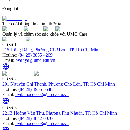
Đang tải...
Theo dõi thông tin chính thức tại
Quản lý và chăm sóc sức khỏe với UMC Care
Cơ sở 1
215 Hồng Bàng, Phường Chợ Lớn, TP. Hồ Chí Minh
Hotline:
(84.28) 3855 4269
Email:
bvdhyd@umc.edu.vn
Cơ sở 2
201 Nguyễn Chí Thanh, Phường Chợ Lớn, TP. Hồ Chí Minh
Hotline:
(84.28) 3955 5548
Email:
bvdaihoccoso2@umc.edu.vn
Cơ sở 3
221B Hoàng Văn Thụ, Phường Phú Nhuận, TP. Hồ Chí Minh
Hotline:
(84.28) 3842 0070
Email:
bvdaihoccoso3@umc.edu.vn