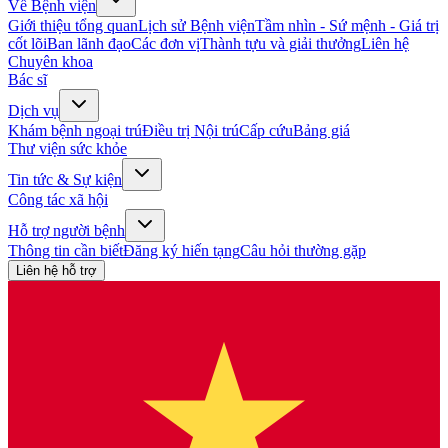
Về Bệnh viện
Giới thiệu tổng quan
Lịch sử Bệnh viện
Tầm nhìn - Sứ mệnh - Giá trị
cốt lõi
Ban lãnh đạo
Các đơn vị
Thành tựu và giải thưởng
Liên hệ
Chuyên khoa
Bác sĩ
Dịch vụ
Khám bệnh ngoại trú
Điều trị Nội trú
Cấp cứu
Bảng giá
Thư viện sức khỏe
Tin tức & Sự kiện
Công tác xã hội
Hỗ trợ người bệnh
Thông tin cần biết
Đăng ký hiến tạng
Câu hỏi thường gặp
Liên hệ hỗ trợ