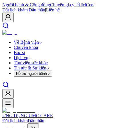
Người bệnh & Cộng đồng
Chuyên gia y tế
UMCers
Đặt lịch khám
|
Đấu thầu
|
Liên hệ
Về Bệnh viện
Chuyên khoa
Bác sĩ
Dịch vụ
Thư viện sức khỏe
Tin tức & Sự kiện
Hỗ trợ người bệnh
ỨNG DỤNG UMC CARE
Đặt lịch khám
Đấu thầu