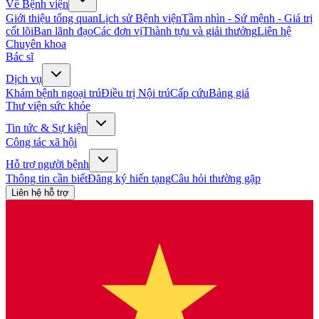
Về Bệnh viện
Giới thiệu tổng quan
Lịch sử Bệnh viện
Tầm nhìn - Sứ mệnh - Giá trị
cốt lõi
Ban lãnh đạo
Các đơn vị
Thành tựu và giải thưởng
Liên hệ
Chuyên khoa
Bác sĩ
Dịch vụ
Khám bệnh ngoại trú
Điều trị Nội trú
Cấp cứu
Bảng giá
Thư viện sức khỏe
Tin tức & Sự kiện
Công tác xã hội
Hỗ trợ người bệnh
Thông tin cần biết
Đăng ký hiến tạng
Câu hỏi thường gặp
Liên hệ hỗ trợ