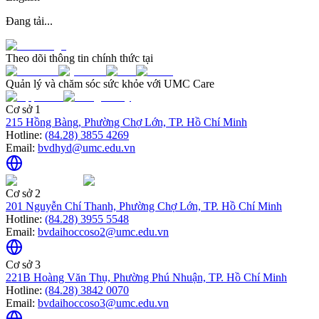
Đang tải...
Theo dõi thông tin chính thức tại
Quản lý và chăm sóc sức khỏe với UMC Care
Cơ sở 1
215 Hồng Bàng, Phường Chợ Lớn, TP. Hồ Chí Minh
Hotline:
(84.28) 3855 4269
Email:
bvdhyd@umc.edu.vn
Cơ sở 2
201 Nguyễn Chí Thanh, Phường Chợ Lớn, TP. Hồ Chí Minh
Hotline:
(84.28) 3955 5548
Email:
bvdaihoccoso2@umc.edu.vn
Cơ sở 3
221B Hoàng Văn Thụ, Phường Phú Nhuận, TP. Hồ Chí Minh
Hotline:
(84.28) 3842 0070
Email:
bvdaihoccoso3@umc.edu.vn