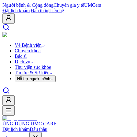
Người bệnh & Cộng đồng
Chuyên gia y tế
UMCers
Đặt lịch khám
|
Đấu thầu
|
Liên hệ
Về Bệnh viện
Chuyên khoa
Bác sĩ
Dịch vụ
Thư viện sức khỏe
Tin tức & Sự kiện
Hỗ trợ người bệnh
ỨNG DỤNG UMC CARE
Đặt lịch khám
Đấu thầu