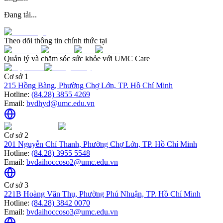
Đang tải...
Theo dõi thông tin chính thức tại
Quản lý và chăm sóc sức khỏe với UMC Care
Cơ sở 1
215 Hồng Bàng, Phường Chợ Lớn, TP. Hồ Chí Minh
Hotline:
(84.28) 3855 4269
Email:
bvdhyd@umc.edu.vn
Cơ sở 2
201 Nguyễn Chí Thanh, Phường Chợ Lớn, TP. Hồ Chí Minh
Hotline:
(84.28) 3955 5548
Email:
bvdaihoccoso2@umc.edu.vn
Cơ sở 3
221B Hoàng Văn Thụ, Phường Phú Nhuận, TP. Hồ Chí Minh
Hotline:
(84.28) 3842 0070
Email:
bvdaihoccoso3@umc.edu.vn