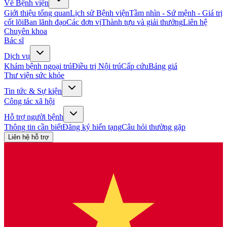
Về Bệnh viện
Giới thiệu tổng quan
Lịch sử Bệnh viện
Tầm nhìn - Sứ mệnh - Giá trị
cốt lõi
Ban lãnh đạo
Các đơn vị
Thành tựu và giải thưởng
Liên hệ
Chuyên khoa
Bác sĩ
Dịch vụ
Khám bệnh ngoại trú
Điều trị Nội trú
Cấp cứu
Bảng giá
Thư viện sức khỏe
Tin tức & Sự kiện
Công tác xã hội
Hỗ trợ người bệnh
Thông tin cần biết
Đăng ký hiến tạng
Câu hỏi thường gặp
Liên hệ hỗ trợ