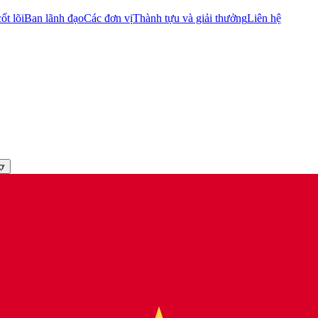
ốt lõi
Ban lãnh đạo
Các đơn vị
Thành tựu và giải thưởng
Liên hệ
rợ