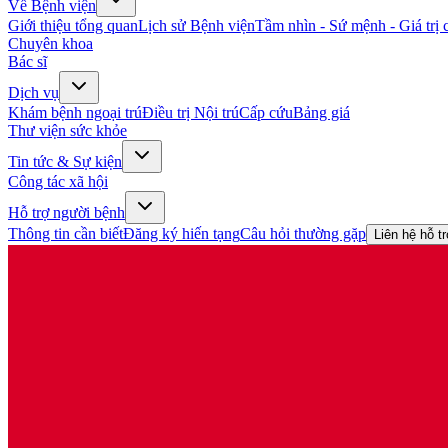
Về Bệnh viện
Giới thiệu tổng quan
Lịch sử Bệnh viện
Tầm nhìn - Sứ mệnh - Giá trị c
Chuyên khoa
Bác sĩ
Dịch vụ
Khám bệnh ngoại trú
Điều trị Nội trú
Cấp cứu
Bảng giá
Thư viện sức khỏe
Tin tức & Sự kiện
Công tác xã hội
Hỗ trợ người bệnh
Thông tin cần biết
Đăng ký hiến tạng
Câu hỏi thường gặp
Liên hệ hỗ t