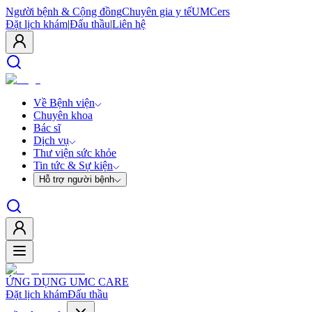
Người bệnh & Cộng đồng
Chuyên gia y tế
UMCers
Đặt lịch khám
|
Đấu thầu
|
Liên hệ
Về Bệnh viện
Chuyên khoa
Bác sĩ
Dịch vụ
Thư viện sức khỏe
Tin tức & Sự kiện
Hỗ trợ người bệnh
ỨNG DỤNG UMC CARE
Đặt lịch khám
Đấu thầu