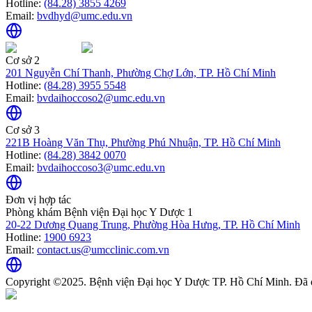
Hotline:
(84.28) 3855 4269
Email:
bvdhyd@umc.edu.vn
Cơ sở 2
201 Nguyễn Chí Thanh, Phường Chợ Lớn, TP. Hồ Chí Minh
Hotline:
(84.28) 3955 5548
Email:
bvdaihoccoso2@umc.edu.vn
Cơ sở 3
221B Hoàng Văn Thụ, Phường Phú Nhuận, TP. Hồ Chí Minh
Hotline:
(84.28) 3842 0070
Email:
bvdaihoccoso3@umc.edu.vn
Đơn vị hợp tác
Phòng khám Bệnh viện Đại học Y Dược 1
20-22 Dương Quang Trung, Phường Hòa Hưng, TP. Hồ Chí Minh
Hotline:
1900 6923
Email:
contact.us@umcclinic.com.vn
Copyright ©2025. Bệnh viện Đại học Y Dược TP. Hồ Chí Minh. Đã 