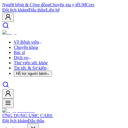
Người bệnh & Cộng đồng
Chuyên gia y tế
UMCers
Đặt lịch khám
|
Đấu thầu
|
Liên hệ
Về Bệnh viện
Chuyên khoa
Bác sĩ
Dịch vụ
Thư viện sức khỏe
Tin tức & Sự kiện
Hỗ trợ người bệnh
ỨNG DỤNG UMC CARE
Đặt lịch khám
Đấu thầu