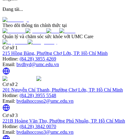
Đang tải...
Theo dõi thông tin chính thức tại
Quản lý và chăm sóc sức khỏe với UMC Care
Cơ sở 1
215 Hồng Bàng, Phường Chợ Lớn, TP. Hồ Chí Minh
Hotline:
(84.28) 3855 4269
Email:
bvdhyd@umc.edu.vn
Cơ sở 2
201 Nguyễn Chí Thanh, Phường Chợ Lớn, TP. Hồ Chí Minh
Hotline:
(84.28) 3955 5548
Email:
bvdaihoccoso2@umc.edu.vn
Cơ sở 3
221B Hoàng Văn Thụ, Phường Phú Nhuận, TP. Hồ Chí Minh
Hotline:
(84.28) 3842 0070
Email:
bvdaihoccoso3@umc.edu.vn