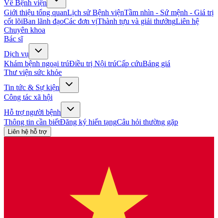
Về Bệnh viện
Giới thiệu tổng quan
Lịch sử Bệnh viện
Tầm nhìn - Sứ mệnh - Giá trị
cốt lõi
Ban lãnh đạo
Các đơn vị
Thành tựu và giải thưởng
Liên hệ
Chuyên khoa
Bác sĩ
Dịch vụ
Khám bệnh ngoại trú
Điều trị Nội trú
Cấp cứu
Bảng giá
Thư viện sức khỏe
Tin tức & Sự kiện
Công tác xã hội
Hỗ trợ người bệnh
Thông tin cần biết
Đăng ký hiến tạng
Câu hỏi thường gặp
Liên hệ hỗ trợ