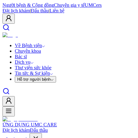
Người bệnh & Cộng đồng
Chuyên gia y tế
UMCers
Đặt lịch khám
|
Đấu thầu
|
Liên hệ
Về Bệnh viện
Chuyên khoa
Bác sĩ
Dịch vụ
Thư viện sức khỏe
Tin tức & Sự kiện
Hỗ trợ người bệnh
ỨNG DỤNG UMC CARE
Đặt lịch khám
Đấu thầu