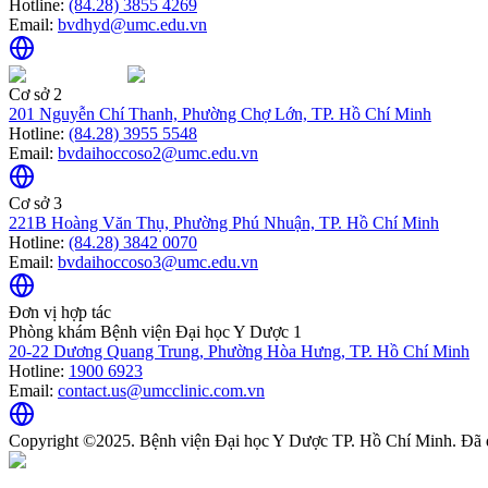
Hotline:
(84.28) 3855 4269
Email:
bvdhyd@umc.edu.vn
Cơ sở 2
201 Nguyễn Chí Thanh, Phường Chợ Lớn, TP. Hồ Chí Minh
Hotline:
(84.28) 3955 5548
Email:
bvdaihoccoso2@umc.edu.vn
Cơ sở 3
221B Hoàng Văn Thụ, Phường Phú Nhuận, TP. Hồ Chí Minh
Hotline:
(84.28) 3842 0070
Email:
bvdaihoccoso3@umc.edu.vn
Đơn vị hợp tác
Phòng khám Bệnh viện Đại học Y Dược 1
20-22 Dương Quang Trung, Phường Hòa Hưng, TP. Hồ Chí Minh
Hotline:
1900 6923
Email:
contact.us@umcclinic.com.vn
Copyright ©2025. Bệnh viện Đại học Y Dược TP. Hồ Chí Minh. Đã 