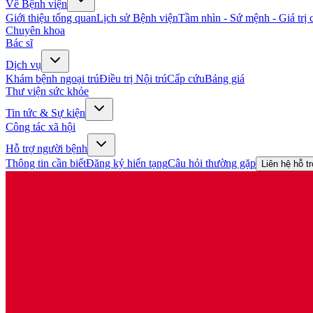
Về Bệnh viện
Giới thiệu tổng quan
Lịch sử Bệnh viện
Tầm nhìn - Sứ mệnh - Giá trị c
Chuyên khoa
Bác sĩ
Dịch vụ
Khám bệnh ngoại trú
Điều trị Nội trú
Cấp cứu
Bảng giá
Thư viện sức khỏe
Tin tức & Sự kiện
Công tác xã hội
Hỗ trợ người bệnh
Thông tin cần biết
Đăng ký hiến tạng
Câu hỏi thường gặp
Liên hệ hỗ t