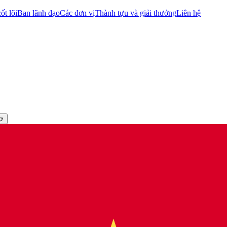
ốt lõi
Ban lãnh đạo
Các đơn vị
Thành tựu và giải thưởng
Liên hệ
rợ