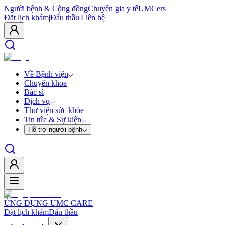
Người bệnh & Cộng đồng
Chuyên gia y tế
UMCers
Đặt lịch khám
|
Đấu thầu
|
Liên hệ
Về Bệnh viện
Chuyên khoa
Bác sĩ
Dịch vụ
Thư viện sức khỏe
Tin tức & Sự kiện
Hỗ trợ người bệnh
ỨNG DỤNG UMC CARE
Đặt lịch khám
Đấu thầu