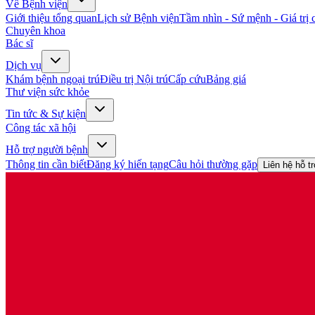
Về Bệnh viện
Giới thiệu tổng quan
Lịch sử Bệnh viện
Tầm nhìn - Sứ mệnh - Giá trị c
Chuyên khoa
Bác sĩ
Dịch vụ
Khám bệnh ngoại trú
Điều trị Nội trú
Cấp cứu
Bảng giá
Thư viện sức khỏe
Tin tức & Sự kiện
Công tác xã hội
Hỗ trợ người bệnh
Thông tin cần biết
Đăng ký hiến tạng
Câu hỏi thường gặp
Liên hệ hỗ t