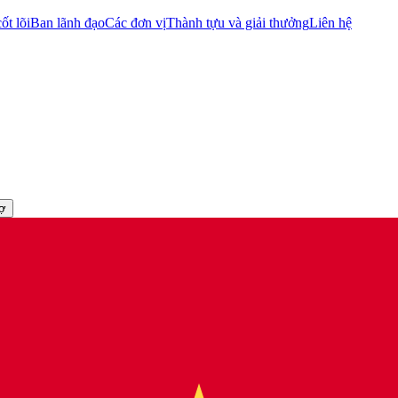
ốt lõi
Ban lãnh đạo
Các đơn vị
Thành tựu và giải thưởng
Liên hệ
rợ