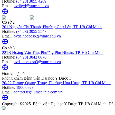
Hotline:
(84.28) 3855 4269
Email:
bvdhyd@umc.edu.vn
Cơ sở 2
201 Nguyễn Chí Thanh, Phường Chợ Lớn, TP. Hồ Chí Minh
Hotline:
(84.28) 3955 5548
Email:
bvdaihoccoso2@umc.edu.vn
Cơ sở 3
221B Hoàng Văn Thụ, Phường Phú Nhuận, TP. Hồ Chí Minh
Hotline:
(84.28) 3842 0070
Email:
bvdaihoccoso3@umc.edu.vn
Đơn vị hợp tác
Phòng khám Bệnh viện Đại học Y Dược 1
20-22 Dương Quang Trung, Phường Hòa Hưng, TP. Hồ Chí Minh
Hotline:
1900 6923
Email:
contact.us@umcclinic.com.vn
Copyright ©2025. Bệnh viện Đại học Y Dược TP. Hồ Chí Minh. Đã 