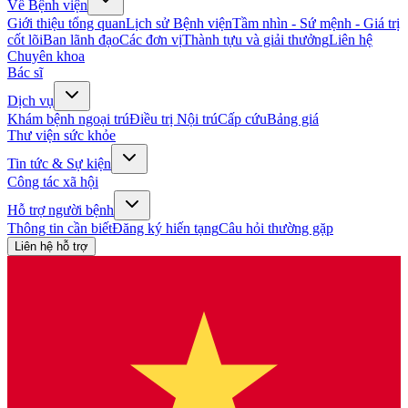
Về Bệnh viện
Giới thiệu tổng quan
Lịch sử Bệnh viện
Tầm nhìn - Sứ mệnh - Giá trị
cốt lõi
Ban lãnh đạo
Các đơn vị
Thành tựu và giải thưởng
Liên hệ
Chuyên khoa
Bác sĩ
Dịch vụ
Khám bệnh ngoại trú
Điều trị Nội trú
Cấp cứu
Bảng giá
Thư viện sức khỏe
Tin tức & Sự kiện
Công tác xã hội
Hỗ trợ người bệnh
Thông tin cần biết
Đăng ký hiến tạng
Câu hỏi thường gặp
Liên hệ hỗ trợ