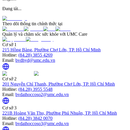
Đang tải...
Theo dõi thông tin chính thức tại
Quản lý và chăm sóc sức khỏe với UMC Care
Cơ sở 1
215 Hồng Bàng, Phường Chợ Lớn, TP. Hồ Chí Minh
Hotline:
(84.28) 3855 4269
Email:
bvdhyd@umc.edu.vn
Cơ sở 2
201 Nguyễn Chí Thanh, Phường Chợ Lớn, TP. Hồ Chí Minh
Hotline:
(84.28) 3955 5548
Email:
bvdaihoccoso2@umc.edu.vn
Cơ sở 3
221B Hoàng Văn Thụ, Phường Phú Nhuận, TP. Hồ Chí Minh
Hotline:
(84.28) 3842 0070
Email:
bvdaihoccoso3@umc.edu.vn