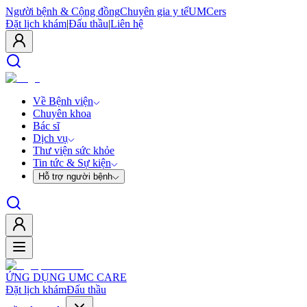
Người bệnh & Cộng đồng
Chuyên gia y tế
UMCers
Đặt lịch khám
|
Đấu thầu
|
Liên hệ
Về Bệnh viện
Chuyên khoa
Bác sĩ
Dịch vụ
Thư viện sức khỏe
Tin tức & Sự kiện
Hỗ trợ người bệnh
ỨNG DỤNG UMC CARE
Đặt lịch khám
Đấu thầu