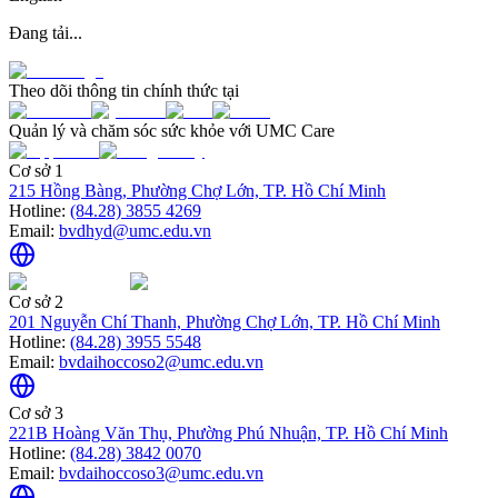
Đang tải...
Theo dõi thông tin chính thức tại
Quản lý và chăm sóc sức khỏe với UMC Care
Cơ sở 1
215 Hồng Bàng, Phường Chợ Lớn, TP. Hồ Chí Minh
Hotline:
(84.28) 3855 4269
Email:
bvdhyd@umc.edu.vn
Cơ sở 2
201 Nguyễn Chí Thanh, Phường Chợ Lớn, TP. Hồ Chí Minh
Hotline:
(84.28) 3955 5548
Email:
bvdaihoccoso2@umc.edu.vn
Cơ sở 3
221B Hoàng Văn Thụ, Phường Phú Nhuận, TP. Hồ Chí Minh
Hotline:
(84.28) 3842 0070
Email:
bvdaihoccoso3@umc.edu.vn