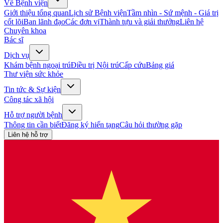
Về Bệnh viện
Giới thiệu tổng quan
Lịch sử Bệnh viện
Tầm nhìn - Sứ mệnh - Giá trị
cốt lõi
Ban lãnh đạo
Các đơn vị
Thành tựu và giải thưởng
Liên hệ
Chuyên khoa
Bác sĩ
Dịch vụ
Khám bệnh ngoại trú
Điều trị Nội trú
Cấp cứu
Bảng giá
Thư viện sức khỏe
Tin tức & Sự kiện
Công tác xã hội
Hỗ trợ người bệnh
Thông tin cần biết
Đăng ký hiến tạng
Câu hỏi thường gặp
Liên hệ hỗ trợ