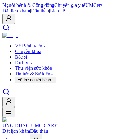
Người bệnh & Cộng đồng
Chuyên gia y tế
UMCers
Đặt lịch khám
|
Đấu thầu
|
Liên hệ
Về Bệnh viện
Chuyên khoa
Bác sĩ
Dịch vụ
Thư viện sức khỏe
Tin tức & Sự kiện
Hỗ trợ người bệnh
ỨNG DỤNG UMC CARE
Đặt lịch khám
Đấu thầu