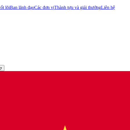
ốt lõi
Ban lãnh đạo
Các đơn vị
Thành tựu và giải thưởng
Liên hệ
rợ