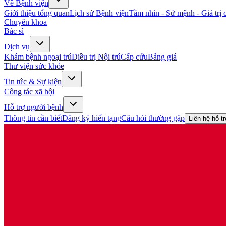
Về Bệnh viện
Giới thiệu tổng quan
Lịch sử Bệnh viện
Tầm nhìn - Sứ mệnh - Giá trị c
Chuyên khoa
Bác sĩ
Dịch vụ
Khám bệnh ngoại trú
Điều trị Nội trú
Cấp cứu
Bảng giá
Thư viện sức khỏe
Tin tức & Sự kiện
Công tác xã hội
Hỗ trợ người bệnh
Thông tin cần biết
Đăng ký hiến tạng
Câu hỏi thường gặp
Liên hệ hỗ t