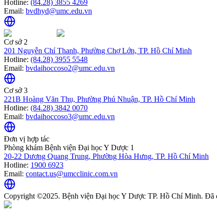
Hotline:
(84.28) 3855 4269
Email:
bvdhyd@umc.edu.vn
Cơ sở 2
201 Nguyễn Chí Thanh, Phường Chợ Lớn, TP. Hồ Chí Minh
Hotline:
(84.28) 3955 5548
Email:
bvdaihoccoso2@umc.edu.vn
Cơ sở 3
221B Hoàng Văn Thụ, Phường Phú Nhuận, TP. Hồ Chí Minh
Hotline:
(84.28) 3842 0070
Email:
bvdaihoccoso3@umc.edu.vn
Đơn vị hợp tác
Phòng khám Bệnh viện Đại học Y Dược 1
20-22 Dương Quang Trung, Phường Hòa Hưng, TP. Hồ Chí Minh
Hotline:
1900 6923
Email:
contact.us@umcclinic.com.vn
Copyright ©2025. Bệnh viện Đại học Y Dược TP. Hồ Chí Minh. Đã 