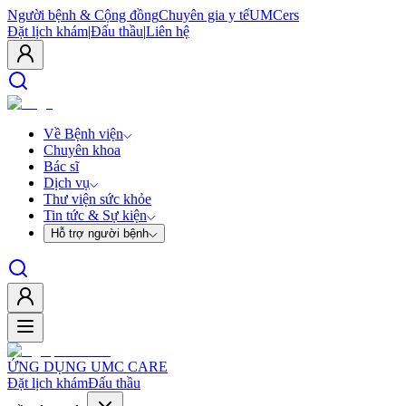
Người bệnh & Cộng đồng
Chuyên gia y tế
UMCers
Đặt lịch khám
|
Đấu thầu
|
Liên hệ
Về Bệnh viện
Chuyên khoa
Bác sĩ
Dịch vụ
Thư viện sức khỏe
Tin tức & Sự kiện
Hỗ trợ người bệnh
ỨNG DỤNG UMC CARE
Đặt lịch khám
Đấu thầu