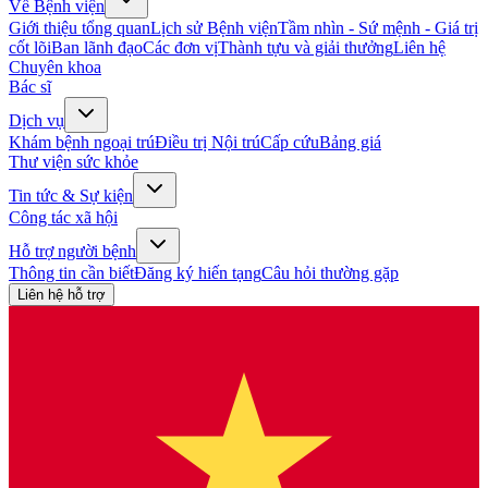
Về Bệnh viện
Giới thiệu tổng quan
Lịch sử Bệnh viện
Tầm nhìn - Sứ mệnh - Giá trị
cốt lõi
Ban lãnh đạo
Các đơn vị
Thành tựu và giải thưởng
Liên hệ
Chuyên khoa
Bác sĩ
Dịch vụ
Khám bệnh ngoại trú
Điều trị Nội trú
Cấp cứu
Bảng giá
Thư viện sức khỏe
Tin tức & Sự kiện
Công tác xã hội
Hỗ trợ người bệnh
Thông tin cần biết
Đăng ký hiến tạng
Câu hỏi thường gặp
Liên hệ hỗ trợ