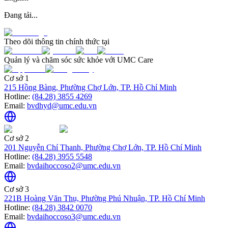
Đang tải...
Theo dõi thông tin chính thức tại
Quản lý và chăm sóc sức khỏe với UMC Care
Cơ sở 1
215 Hồng Bàng, Phường Chợ Lớn, TP. Hồ Chí Minh
Hotline:
(84.28) 3855 4269
Email:
bvdhyd@umc.edu.vn
Cơ sở 2
201 Nguyễn Chí Thanh, Phường Chợ Lớn, TP. Hồ Chí Minh
Hotline:
(84.28) 3955 5548
Email:
bvdaihoccoso2@umc.edu.vn
Cơ sở 3
221B Hoàng Văn Thụ, Phường Phú Nhuận, TP. Hồ Chí Minh
Hotline:
(84.28) 3842 0070
Email:
bvdaihoccoso3@umc.edu.vn