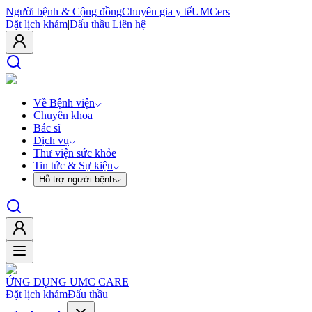
Người bệnh & Cộng đồng
Chuyên gia y tế
UMCers
Đặt lịch khám
|
Đấu thầu
|
Liên hệ
Về Bệnh viện
Chuyên khoa
Bác sĩ
Dịch vụ
Thư viện sức khỏe
Tin tức & Sự kiện
Hỗ trợ người bệnh
ỨNG DỤNG UMC CARE
Đặt lịch khám
Đấu thầu