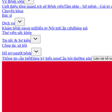
Về Bệnh viện
Giới thiệu tổng quan
Lịch sử Bệnh viện
Tầm nhìn - Sứ mệnh - Giá trị c
Chuyên khoa
Bác sĩ
Dịch vụ
Khám bệnh ngoại trú
Điều trị Nội trú
Cấp cứu
Bảng giá
Thư viện sức khỏe
Tin tức & Sự kiện
Công tác xã hội
Hỗ trợ người bệnh
Thông tin cần biết
Đăng ký hiến tạng
Câu hỏi thường gặp
Liên hệ hỗ t