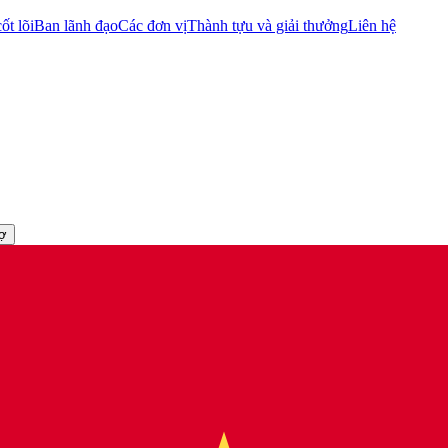
ốt lõi
Ban lãnh đạo
Các đơn vị
Thành tựu và giải thưởng
Liên hệ
rợ