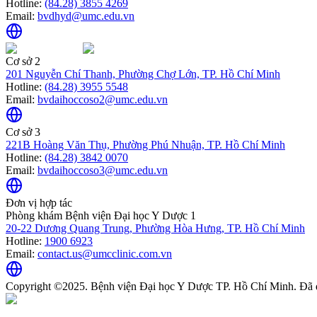
Hotline:
(84.28) 3855 4269
Email:
bvdhyd@umc.edu.vn
Cơ sở 2
201 Nguyễn Chí Thanh, Phường Chợ Lớn, TP. Hồ Chí Minh
Hotline:
(84.28) 3955 5548
Email:
bvdaihoccoso2@umc.edu.vn
Cơ sở 3
221B Hoàng Văn Thụ, Phường Phú Nhuận, TP. Hồ Chí Minh
Hotline:
(84.28) 3842 0070
Email:
bvdaihoccoso3@umc.edu.vn
Đơn vị hợp tác
Phòng khám Bệnh viện Đại học Y Dược 1
20-22 Dương Quang Trung, Phường Hòa Hưng, TP. Hồ Chí Minh
Hotline:
1900 6923
Email:
contact.us@umcclinic.com.vn
Copyright ©2025. Bệnh viện Đại học Y Dược TP. Hồ Chí Minh. Đã 