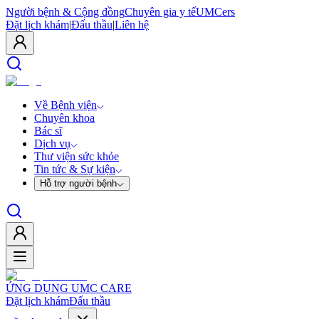
Người bệnh & Cộng đồng
Chuyên gia y tế
UMCers
Đặt lịch khám
|
Đấu thầu
|
Liên hệ
Về Bệnh viện
Chuyên khoa
Bác sĩ
Dịch vụ
Thư viện sức khỏe
Tin tức & Sự kiện
Hỗ trợ người bệnh
ỨNG DỤNG UMC CARE
Đặt lịch khám
Đấu thầu