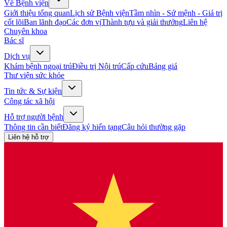
Về Bệnh viện
Giới thiệu tổng quan
Lịch sử Bệnh viện
Tầm nhìn - Sứ mệnh - Giá trị
cốt lõi
Ban lãnh đạo
Các đơn vị
Thành tựu và giải thưởng
Liên hệ
Chuyên khoa
Bác sĩ
Dịch vụ
Khám bệnh ngoại trú
Điều trị Nội trú
Cấp cứu
Bảng giá
Thư viện sức khỏe
Tin tức & Sự kiện
Công tác xã hội
Hỗ trợ người bệnh
Thông tin cần biết
Đăng ký hiến tạng
Câu hỏi thường gặp
Liên hệ hỗ trợ