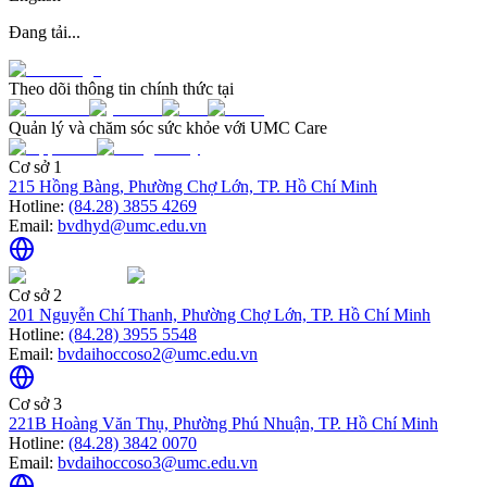
Đang tải...
Theo dõi thông tin chính thức tại
Quản lý và chăm sóc sức khỏe với UMC Care
Cơ sở 1
215 Hồng Bàng, Phường Chợ Lớn, TP. Hồ Chí Minh
Hotline:
(84.28) 3855 4269
Email:
bvdhyd@umc.edu.vn
Cơ sở 2
201 Nguyễn Chí Thanh, Phường Chợ Lớn, TP. Hồ Chí Minh
Hotline:
(84.28) 3955 5548
Email:
bvdaihoccoso2@umc.edu.vn
Cơ sở 3
221B Hoàng Văn Thụ, Phường Phú Nhuận, TP. Hồ Chí Minh
Hotline:
(84.28) 3842 0070
Email:
bvdaihoccoso3@umc.edu.vn