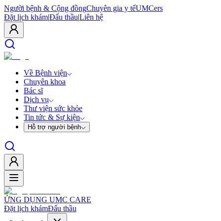
Người bệnh & Cộng đồng
Chuyên gia y tế
UMCers
Đặt lịch khám
|
Đấu thầu
|
Liên hệ
Về Bệnh viện
Chuyên khoa
Bác sĩ
Dịch vụ
Thư viện sức khỏe
Tin tức & Sự kiện
Hỗ trợ người bệnh
ỨNG DỤNG UMC CARE
Đặt lịch khám
Đấu thầu