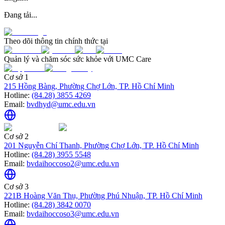
Đang tải...
Theo dõi thông tin chính thức tại
Quản lý và chăm sóc sức khỏe với UMC Care
Cơ sở 1
215 Hồng Bàng, Phường Chợ Lớn, TP. Hồ Chí Minh
Hotline:
(84.28) 3855 4269
Email:
bvdhyd@umc.edu.vn
Cơ sở 2
201 Nguyễn Chí Thanh, Phường Chợ Lớn, TP. Hồ Chí Minh
Hotline:
(84.28) 3955 5548
Email:
bvdaihoccoso2@umc.edu.vn
Cơ sở 3
221B Hoàng Văn Thụ, Phường Phú Nhuận, TP. Hồ Chí Minh
Hotline:
(84.28) 3842 0070
Email:
bvdaihoccoso3@umc.edu.vn