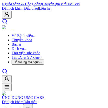
Người bệnh & Cộng đồng
Chuyên gia y tế
UMCers
Đặt lịch khám
|
Đấu thầu
|
Liên hệ
Về Bệnh viện
Chuyên khoa
Bác sĩ
Dịch vụ
Thư viện sức khỏe
Tin tức & Sự kiện
Hỗ trợ người bệnh
ỨNG DỤNG UMC CARE
Đặt lịch khám
Đấu thầu