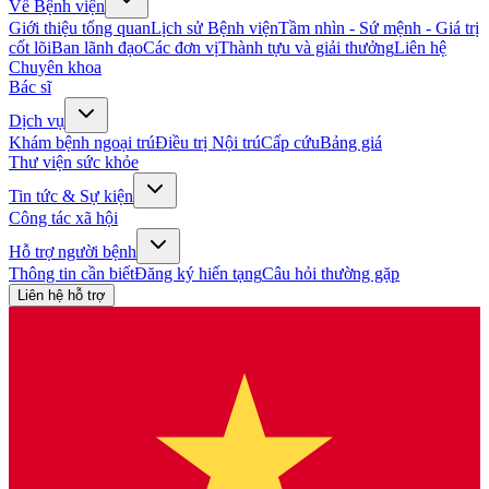
Về Bệnh viện
Giới thiệu tổng quan
Lịch sử Bệnh viện
Tầm nhìn - Sứ mệnh - Giá trị
cốt lõi
Ban lãnh đạo
Các đơn vị
Thành tựu và giải thưởng
Liên hệ
Chuyên khoa
Bác sĩ
Dịch vụ
Khám bệnh ngoại trú
Điều trị Nội trú
Cấp cứu
Bảng giá
Thư viện sức khỏe
Tin tức & Sự kiện
Công tác xã hội
Hỗ trợ người bệnh
Thông tin cần biết
Đăng ký hiến tạng
Câu hỏi thường gặp
Liên hệ hỗ trợ