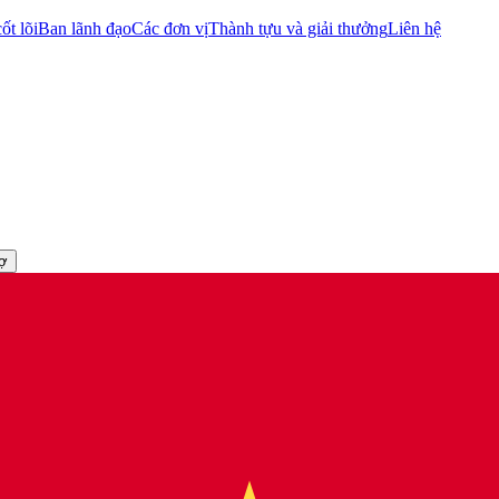
ốt lõi
Ban lãnh đạo
Các đơn vị
Thành tựu và giải thưởng
Liên hệ
rợ