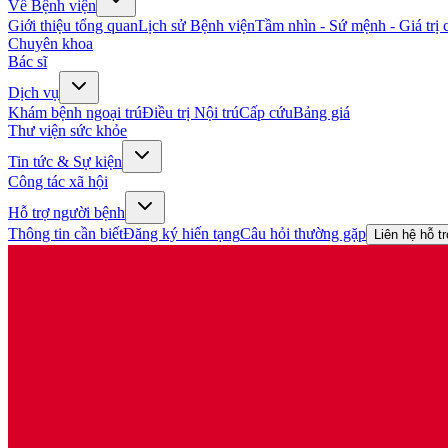
Về Bệnh viện
Giới thiệu tổng quan
Lịch sử Bệnh viện
Tầm nhìn - Sứ mệnh - Giá trị c
Chuyên khoa
Bác sĩ
Dịch vụ
Khám bệnh ngoại trú
Điều trị Nội trú
Cấp cứu
Bảng giá
Thư viện sức khỏe
Tin tức & Sự kiện
Công tác xã hội
Hỗ trợ người bệnh
Thông tin cần biết
Đăng ký hiến tạng
Câu hỏi thường gặp
Liên hệ hỗ t