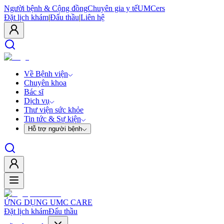
Người bệnh & Cộng đồng
Chuyên gia y tế
UMCers
Đặt lịch khám
|
Đấu thầu
|
Liên hệ
Về Bệnh viện
Chuyên khoa
Bác sĩ
Dịch vụ
Thư viện sức khỏe
Tin tức & Sự kiện
Hỗ trợ người bệnh
ỨNG DỤNG UMC CARE
Đặt lịch khám
Đấu thầu