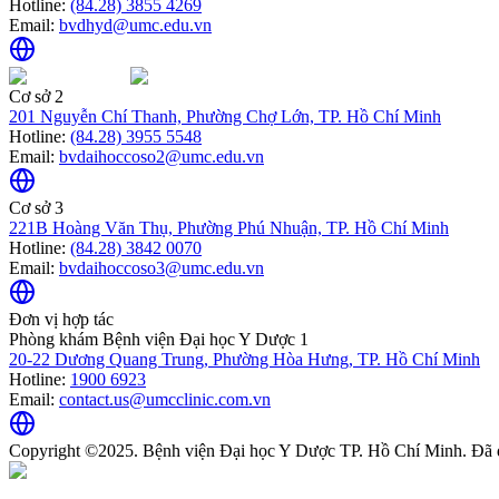
Hotline:
(84.28) 3855 4269
Email:
bvdhyd@umc.edu.vn
Cơ sở 2
201 Nguyễn Chí Thanh, Phường Chợ Lớn, TP. Hồ Chí Minh
Hotline:
(84.28) 3955 5548
Email:
bvdaihoccoso2@umc.edu.vn
Cơ sở 3
221B Hoàng Văn Thụ, Phường Phú Nhuận, TP. Hồ Chí Minh
Hotline:
(84.28) 3842 0070
Email:
bvdaihoccoso3@umc.edu.vn
Đơn vị hợp tác
Phòng khám Bệnh viện Đại học Y Dược 1
20-22 Dương Quang Trung, Phường Hòa Hưng, TP. Hồ Chí Minh
Hotline:
1900 6923
Email:
contact.us@umcclinic.com.vn
Copyright ©2025. Bệnh viện Đại học Y Dược TP. Hồ Chí Minh. Đã 