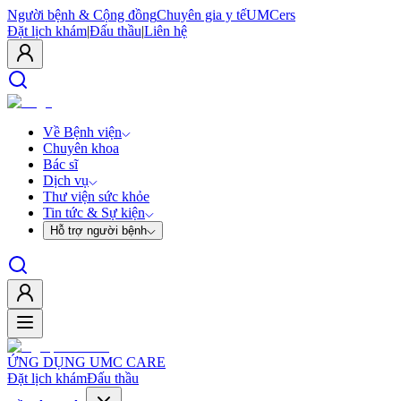
Người bệnh & Cộng đồng
Chuyên gia y tế
UMCers
Đặt lịch khám
|
Đấu thầu
|
Liên hệ
Về Bệnh viện
Chuyên khoa
Bác sĩ
Dịch vụ
Thư viện sức khỏe
Tin tức & Sự kiện
Hỗ trợ người bệnh
ỨNG DỤNG UMC CARE
Đặt lịch khám
Đấu thầu