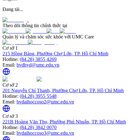
Đang tải...
Theo dõi thông tin chính thức tại
Quản lý và chăm sóc sức khỏe với UMC Care
Cơ sở 1
215 Hồng Bàng, Phường Chợ Lớn, TP. Hồ Chí Minh
Hotline:
(84.28) 3855 4269
Email:
bvdhyd@umc.edu.vn
Cơ sở 2
201 Nguyễn Chí Thanh, Phường Chợ Lớn, TP. Hồ Chí Minh
Hotline:
(84.28) 3955 5548
Email:
bvdaihoccoso2@umc.edu.vn
Cơ sở 3
221B Hoàng Văn Thụ, Phường Phú Nhuận, TP. Hồ Chí Minh
Hotline:
(84.28) 3842 0070
Email:
bvdaihoccoso3@umc.edu.vn