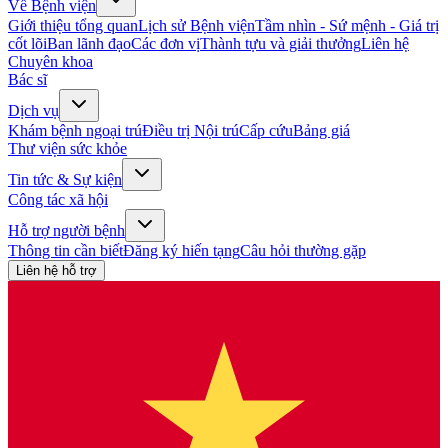
Về Bệnh viện
Giới thiệu tổng quan
Lịch sử Bệnh viện
Tầm nhìn - Sứ mệnh - Giá trị
cốt lõi
Ban lãnh đạo
Các đơn vị
Thành tựu và giải thưởng
Liên hệ
Chuyên khoa
Bác sĩ
Dịch vụ
Khám bệnh ngoại trú
Điều trị Nội trú
Cấp cứu
Bảng giá
Thư viện sức khỏe
Tin tức & Sự kiện
Công tác xã hội
Hỗ trợ người bệnh
Thông tin cần biết
Đăng ký hiến tạng
Câu hỏi thường gặp
Liên hệ hỗ trợ