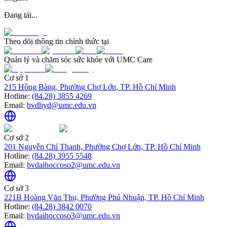
Đang tải...
Theo dõi thông tin chính thức tại
Quản lý và chăm sóc sức khỏe với UMC Care
Cơ sở 1
215 Hồng Bàng, Phường Chợ Lớn, TP. Hồ Chí Minh
Hotline:
(84.28) 3855 4269
Email:
bvdhyd@umc.edu.vn
Cơ sở 2
201 Nguyễn Chí Thanh, Phường Chợ Lớn, TP. Hồ Chí Minh
Hotline:
(84.28) 3955 5548
Email:
bvdaihoccoso2@umc.edu.vn
Cơ sở 3
221B Hoàng Văn Thụ, Phường Phú Nhuận, TP. Hồ Chí Minh
Hotline:
(84.28) 3842 0070
Email:
bvdaihoccoso3@umc.edu.vn