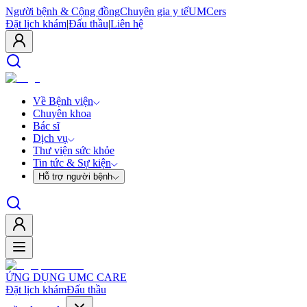
Người bệnh & Cộng đồng
Chuyên gia y tế
UMCers
Đặt lịch khám
|
Đấu thầu
|
Liên hệ
Về Bệnh viện
Chuyên khoa
Bác sĩ
Dịch vụ
Thư viện sức khỏe
Tin tức & Sự kiện
Hỗ trợ người bệnh
ỨNG DỤNG UMC CARE
Đặt lịch khám
Đấu thầu