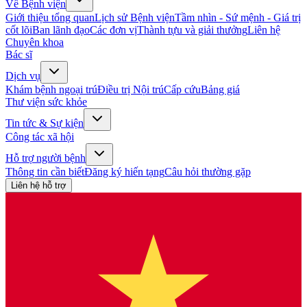
Về Bệnh viện
Giới thiệu tổng quan
Lịch sử Bệnh viện
Tầm nhìn - Sứ mệnh - Giá trị
cốt lõi
Ban lãnh đạo
Các đơn vị
Thành tựu và giải thưởng
Liên hệ
Chuyên khoa
Bác sĩ
Dịch vụ
Khám bệnh ngoại trú
Điều trị Nội trú
Cấp cứu
Bảng giá
Thư viện sức khỏe
Tin tức & Sự kiện
Công tác xã hội
Hỗ trợ người bệnh
Thông tin cần biết
Đăng ký hiến tạng
Câu hỏi thường gặp
Liên hệ hỗ trợ