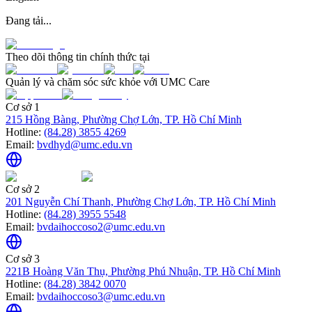
Đang tải...
Theo dõi thông tin chính thức tại
Quản lý và chăm sóc sức khỏe với UMC Care
Cơ sở 1
215 Hồng Bàng, Phường Chợ Lớn, TP. Hồ Chí Minh
Hotline:
(84.28) 3855 4269
Email:
bvdhyd@umc.edu.vn
Cơ sở 2
201 Nguyễn Chí Thanh, Phường Chợ Lớn, TP. Hồ Chí Minh
Hotline:
(84.28) 3955 5548
Email:
bvdaihoccoso2@umc.edu.vn
Cơ sở 3
221B Hoàng Văn Thụ, Phường Phú Nhuận, TP. Hồ Chí Minh
Hotline:
(84.28) 3842 0070
Email:
bvdaihoccoso3@umc.edu.vn