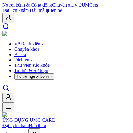
Người bệnh & Cộng đồng
Chuyên gia y tế
UMCers
Đặt lịch khám
|
Đấu thầu
|
Liên hệ
Về Bệnh viện
Chuyên khoa
Bác sĩ
Dịch vụ
Thư viện sức khỏe
Tin tức & Sự kiện
Hỗ trợ người bệnh
ỨNG DỤNG UMC CARE
Đặt lịch khám
Đấu thầu