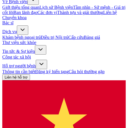
Về Bệnh viện
Giới thiệu tổng quan
Lịch sử Bệnh viện
Tầm nhìn - Sứ mệnh - Giá trị
cốt lõi
Ban lãnh đạo
Các đơn vị
Thành tựu và giải thưởng
Liên hệ
Chuyên khoa
Bác sĩ
Dịch vụ
Khám bệnh ngoại trú
Điều trị Nội trú
Cấp cứu
Bảng giá
Thư viện sức khỏe
Tin tức & Sự kiện
Công tác xã hội
Hỗ trợ người bệnh
Thông tin cần biết
Đăng ký hiến tạng
Câu hỏi thường gặp
Liên hệ hỗ trợ