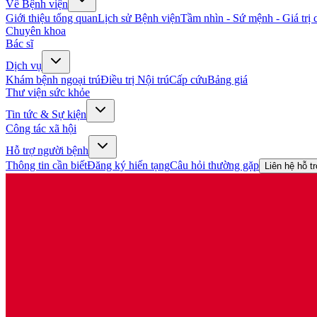
Về Bệnh viện
Giới thiệu tổng quan
Lịch sử Bệnh viện
Tầm nhìn - Sứ mệnh - Giá trị c
Chuyên khoa
Bác sĩ
Dịch vụ
Khám bệnh ngoại trú
Điều trị Nội trú
Cấp cứu
Bảng giá
Thư viện sức khỏe
Tin tức & Sự kiện
Công tác xã hội
Hỗ trợ người bệnh
Thông tin cần biết
Đăng ký hiến tạng
Câu hỏi thường gặp
Liên hệ hỗ t