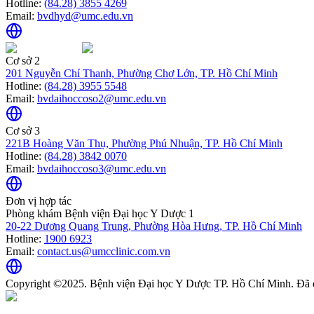
Hotline:
(84.28) 3855 4269
Email:
bvdhyd@umc.edu.vn
Cơ sở 2
201 Nguyễn Chí Thanh, Phường Chợ Lớn, TP. Hồ Chí Minh
Hotline:
(84.28) 3955 5548
Email:
bvdaihoccoso2@umc.edu.vn
Cơ sở 3
221B Hoàng Văn Thụ, Phường Phú Nhuận, TP. Hồ Chí Minh
Hotline:
(84.28) 3842 0070
Email:
bvdaihoccoso3@umc.edu.vn
Đơn vị hợp tác
Phòng khám Bệnh viện Đại học Y Dược 1
20-22 Dương Quang Trung, Phường Hòa Hưng, TP. Hồ Chí Minh
Hotline:
1900 6923
Email:
contact.us@umcclinic.com.vn
Copyright ©2025. Bệnh viện Đại học Y Dược TP. Hồ Chí Minh. Đã 