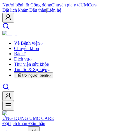
Người bệnh & Cộng đồng
Chuyên gia y tế
UMCers
Đặt lịch khám
|
Đấu thầu
|
Liên hệ
Về Bệnh viện
Chuyên khoa
Bác sĩ
Dịch vụ
Thư viện sức khỏe
Tin tức & Sự kiện
Hỗ trợ người bệnh
ỨNG DỤNG UMC CARE
Đặt lịch khám
Đấu thầu