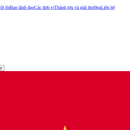
ốt lõi
Ban lãnh đạo
Các đơn vị
Thành tựu và giải thưởng
Liên hệ
rợ