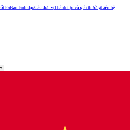
ốt lõi
Ban lãnh đạo
Các đơn vị
Thành tựu và giải thưởng
Liên hệ
rợ