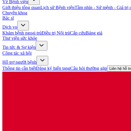
Về Bệnh viện
Giới thiệu tổng quan
Lịch sử Bệnh viện
Tầm nhìn - Sứ mệnh - Giá trị c
Chuyên khoa
Bác sĩ
Dịch vụ
Khám bệnh ngoại trú
Điều trị Nội trú
Cấp cứu
Bảng giá
Thư viện sức khỏe
Tin tức & Sự kiện
Công tác xã hội
Hỗ trợ người bệnh
Thông tin cần biết
Đăng ký hiến tạng
Câu hỏi thường gặp
Liên hệ hỗ t