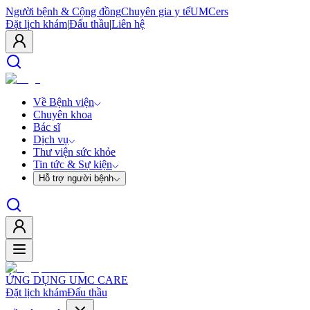
Người bệnh & Cộng đồng
Chuyên gia y tế
UMCers
Đặt lịch khám
|
Đấu thầu
|
Liên hệ
Về Bệnh viện
Chuyên khoa
Bác sĩ
Dịch vụ
Thư viện sức khỏe
Tin tức & Sự kiện
Hỗ trợ người bệnh
ỨNG DỤNG UMC CARE
Đặt lịch khám
Đấu thầu