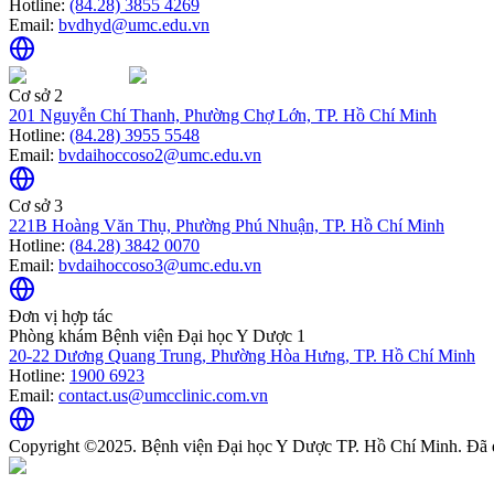
Hotline:
(84.28) 3855 4269
Email:
bvdhyd@umc.edu.vn
Cơ sở 2
201 Nguyễn Chí Thanh, Phường Chợ Lớn, TP. Hồ Chí Minh
Hotline:
(84.28) 3955 5548
Email:
bvdaihoccoso2@umc.edu.vn
Cơ sở 3
221B Hoàng Văn Thụ, Phường Phú Nhuận, TP. Hồ Chí Minh
Hotline:
(84.28) 3842 0070
Email:
bvdaihoccoso3@umc.edu.vn
Đơn vị hợp tác
Phòng khám Bệnh viện Đại học Y Dược 1
20-22 Dương Quang Trung, Phường Hòa Hưng, TP. Hồ Chí Minh
Hotline:
1900 6923
Email:
contact.us@umcclinic.com.vn
Copyright ©2025. Bệnh viện Đại học Y Dược TP. Hồ Chí Minh. Đã 